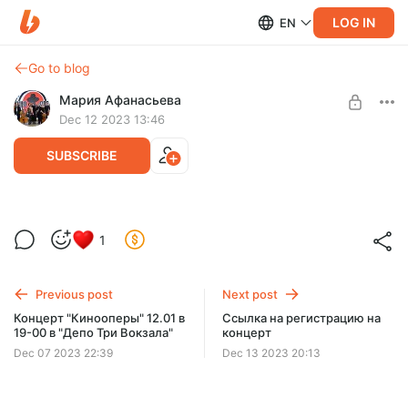
LOG IN
EN
Go to blog
Мария Афанасьева
Dec 12 2023 13:46
SUBSCRIBE
Спектакль "Однопланетяне" - что
1
почем?
Level required:
Школа Особенных Моделей
Для запуска спектакля "Однопланетяне" нужны костюмы,
реквизит и передвижная декорация, чтобы перемещаться
Previous post
Next post
UNLOCK WITH DISCOUNT
по разным залам.
Концерт "Кинооперы" 12.01 в
Ссылка на регистрацию на
19-00 в "Депо Три Вокзала"
концерт
$2.58
$1.29 per month
-
50
%
Dec 07 2023 22:39
Dec 13 2023 20:13
Discount applies to the first month only.