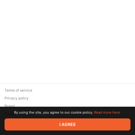
Terms of service
Privacy policy
Brand
By using the site, you agree to our cookie policy.
Read more here.
Support
© 2026 Zaya Solutions Limited. All rights reserved. All trademarks
I AGREE
are the property of their respective owners.