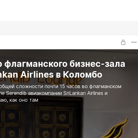
р флагманского бизнес-зала
nkan Airlines в Коломбо
общей сложности почти 15 часов во флагманском
е Serendib авиакомпании SriLankan Airlines и
аю, как оно там