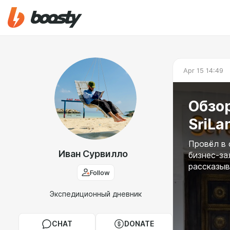
Apr 15 14:49
Обзо
SriLa
Провёл в 
Иван Сурвилло
бизнес-зал
рассказыв
Follow
Экспедиционный дневник
CHAT
DONATE