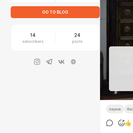
GO TO BLOG
14
24
subscribers
posts
лаунж
би