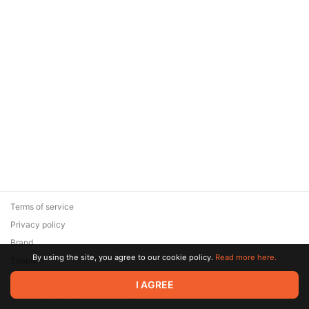
Terms of service
Privacy policy
Brand
By using the site, you agree to our cookie policy.
Read more here.
Support
© 2026 Zaya Solutions Limited. All rights reserved. All trademarks
I AGREE
are the property of their respective owners.