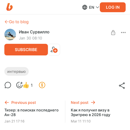
LOG IN
EN
Go to blog
Иван Сурвилло
Jan 30 08:10
SUBSCRIBE
Тизер: интервью с директором
интервью
единственного в России полярно-
Level required:
1
альпийского ботанического сада
Попутчик
О мхах, финиковой пальме, печёночниках, паузах,
SUBSCRIBE
открытии нового вида и жизни за Полярным кругом
Previous post
Next post
Тизер: в поисках последнего
Как я получил визу в
Ан-28
Эритрею в 2026 году
Jan 21 17:16
Mar 11 11:10