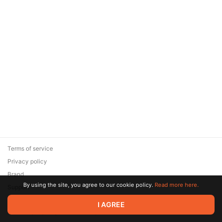
Terms of service
Privacy policy
Brand
By using the site, you agree to our cookie policy.
Read more here.
Support
© 2026 Zaya Solutions Limited. All rights reserved. All trademarks
I AGREE
are the property of their respective owners.