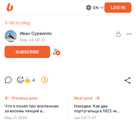
LOG IN
EN
Go to blog
Иван Сурвилло
May 24 00:31
SUBSCRIBE
Впечатления от единственного
4
горнолыжного курорта Таджикистана
Level required:
Попутчик
Not exactly the kind of thing that happens twice
Previous post
Next post
SUBSCRIBE
Что я понял про вселенную
Находки. Как два
за восемь лекций в
португальца в 1922-м
Московском Планетарии
первыми пересекли
May 21 18:54
Jun 04 11:47
Атлантику по воздуху и
потеряли два самолёта из
трёх