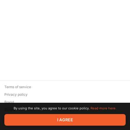
Terms of service
Privacy policy
Brand
By using the site, you agree to our cookie policy.
Read more here.
Support
© 2026 Zaya Solutions Limited. All rights reserved. All trademarks
I AGREE
are the property of their respective owners.