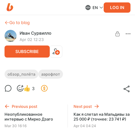
LOG IN
EN
Go to blog
Иван Сурвилло
Apr 02 12:23
SUBSCRIBE
Обзор лучшего бизнес-класса
обзор_полёта
аэрофлот
Аэрофлота на А350-900
Level required:
3
Попутчик
Мой честный опыт полёта + делюсь схемой, как я купил
билет в три раза дешевле
UNLOCK POST
Previous post
Next post
Неопубликованное
Как я слетал на Мальдивы за
интервью с Мирко Дзаго
25 000 ₽ (точнее: 23 741 ₽)
Mar 30 16:16
Apr 04 04:24