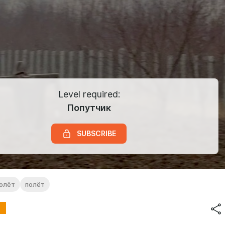
Level required:
Попутчик
SUBSCRIBE
олёт
полёт