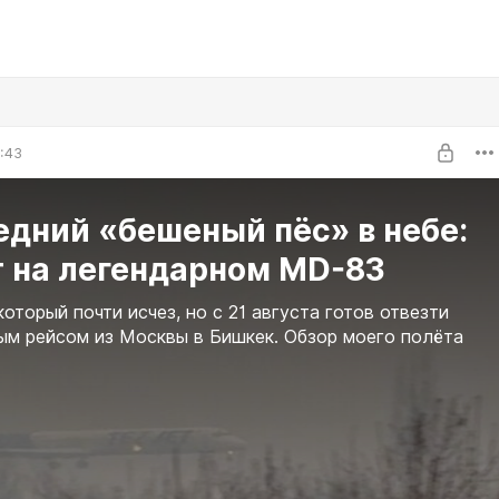
6:43
дний «бешеный пёс» в небе:
т на легендарном MD-83
который почти исчез, но с 21 августа готов отвезти
ым рейсом из Москвы в Бишкек. Обзор моего полёта