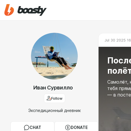
Jul 30 2025 1
После
полё
Самолёт, 
Иван Сурвилло
тебя прям
— в посте
Follow
Экспедиционный дневник
CHAT
DONATE