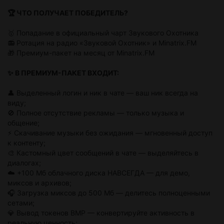
🏆 ЧТО ПОЛУЧАЕТ ПОБЕДИТЕЛЬ?
🥇 Попадание в официальный чарт Звукового Охотника
📻 Ротация на радио «Звуковой Охотник» и Minatrix.FM
🎁 Премиум-пакет на месяц от Minatrix.FM
✨ В ПРЕМИУМ-ПАКЕТ ВХОДИТ:
👤 Выделенный логин и ник в чате — ваш ник всегда на
виду;
🚫 Полное отсутствие рекламы — только музыка и
общение;
⚡ Скачивание музыки без ожидания — мгновенный доступ
к контенту;
🎨 Кастомный цвет сообщений в чате — выделяйтесь в
диалогах;
☁️ +100 Мб облачного диска НАВСЕГДА — для демо,
миксов и архивов;
🎧 Загрузка миксов до 500 Мб — делитесь полноценными
сетами;
💎 Вывод токенов BMP — конвертируйте активность в
реальную ценность;