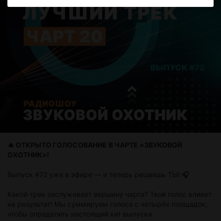
🔥 ОТКРЫТО ГОЛОСОВАНИЕ В ЧАРТЕ «ЗВУКОВОЙ
ОХОТНИК»!
Выпуск #72 уже в эфире — и теперь решаешь ТЫ! 🎧
Какой трек заслуживает вершину чарта? Твой голос влияет
на результат! Мы суммируем голоса с четырёх площадок,
чтобы определить настоящий хит выпуска.