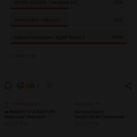
50%
ИГОРЬ ДОСОВ - Не звони 102
50%
Трипланета - Африка
100%
Корней Угловский - КДКР Фотон 2
2 users
voted
2
Previous post
Next post
🔥 ВЫШЕЛ 72-Й ВЫПУСК!
Astroconductor
Радиошоу «Звуковой
представляет дебютный
Охотник» 🎧📻
альбом «Eve Of Tomorrow»
May 23 18:11
May 24 16:34