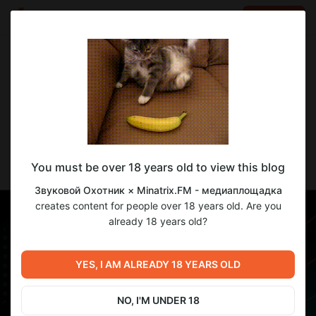
LOG IN
EN
Go to blog
Звуковой Охотник × Minatrix.FM - медиаплощадка
May 24 10:17
SUBSCRIBE
🔥 ОТКРЫТО ГОЛОСОВАНИЕ В ЧАРТЕ
You must be over 18 years old to view this blog
«ЗВУКОВОЙ ОХОТНИК»!
Звуковой Охотник × Minatrix.FM - медиаплощадка
creates content for people over 18 years old. Are you
already 18 years old?
YES, I AM ALREADY 18 YEARS OLD
NO, I'M UNDER 18