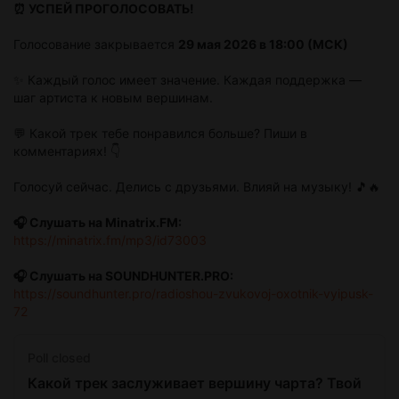
⏰ УСПЕЙ ПРОГОЛОСОВАТЬ!
Голосование закрывается
29 мая 2026 в 18:00 (МСК)
✨ Каждый голос имеет значение. Каждая поддержка —
шаг артиста к новым вершинам.
💬 Какой трек тебе понравился больше? Пиши в
комментариях! 👇
Голосуй сейчас. Делись с друзьями. Влияй на музыку! 🎵🔥
🎧 Слушать на Minatrix.FM:
https://minatrix.fm/mp3/id73003
🎧 Слушать на SOUNDHUNTER.PRO:
https://soundhunter.pro/radioshou-zvukovoj-oxotnik-vyipusk-
72
Poll closed
Какой трек заслуживает вершину чарта? Твой