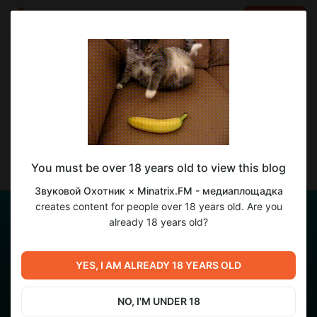
LOG IN
EN
Go to blog
Звуковой Охотник × Minatrix.FM - медиаплощадка
May 16 15:54
SUBSCRIBE
🔥 МЫ В ЭФИРЕ! Радиошоу «Звуковой
You must be over 18 years old to view this blog
Охотник» 🎧
Звуковой Охотник × Minatrix.FM - медиаплощадка
creates content for people over 18 years old. Are you
already 18 years old?
YES, I AM ALREADY 18 YEARS OLD
NO, I'M UNDER 18