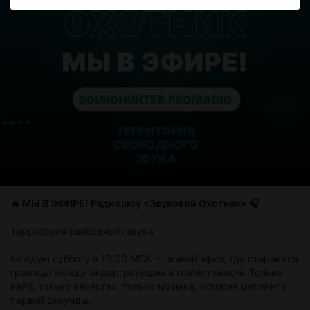
🔥 МЫ В ЭФИРЕ! Радиошоу «Звуковой Охотник» 🎧
Территория свободного звука
Каждую субботу в 19:00 МСК — живой эфир, где стираются
границы между андерграундом и мейнстримом. Только
вайб, только качество, только музыка, которая цепляет с
первой секунды.