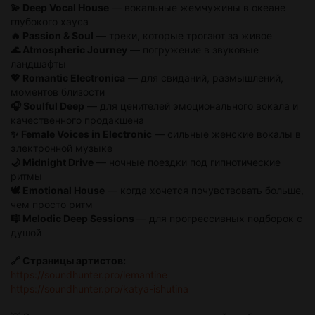
💫 Deep Vocal House
— вокальные жемчужины в океане
глубокого хауса
🔥 Passion & Soul
— треки, которые трогают за живое
🌊 Atmospheric Journey
— погружение в звуковые
ландшафты
💖 Romantic Electronica
— для свиданий, размышлений,
моментов близости
🎧 Soulful Deep
— для ценителей эмоционального вокала и
качественного продакшена
✨ Female Voices in Electronic
— сильные женские вокалы в
электронной музыке
🌙 Midnight Drive
— ночные поездки под гипнотические
ритмы
🕊️ Emotional House
— когда хочется почувствовать больше,
чем просто ритм
🎼 Melodic Deep Sessions
— для прогрессивных подборок с
душой
🔗 Страницы артистов:
https://soundhunter.pro/lemantine
https://soundhunter.pro/katya-ishutina