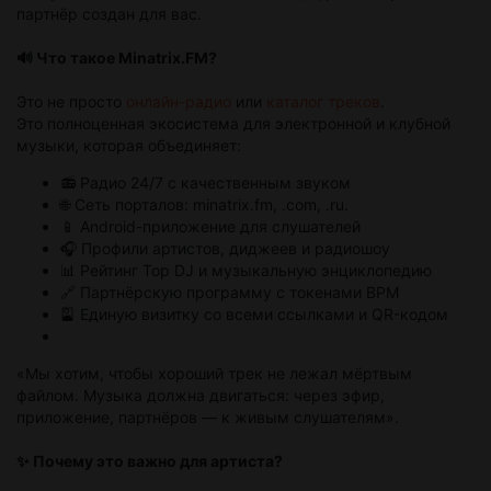
партнёр создан для вас.
🔊 Что такое Minatrix.FM?
Это не просто
онлайн-радио
или
каталог треков
.
Это полноценная экосистема для электронной и клубной
музыки, которая объединяет:
📻 Радио 24/7 с качественным звуком
🌐 Сеть порталов: minatrix.fm, .com, .ru.
📱 Android-приложение для слушателей
🎧 Профили артистов, диджеев и радиошоу
📊 Рейтинг Top DJ и музыкальную энциклопедию
🔗 Партнёрскую программу с токенами BPM
🎴 Единую визитку со всеми ссылками и QR-кодом
«Мы хотим, чтобы хороший трек не лежал мёртвым
файлом. Музыка должна двигаться: через эфир,
приложение, партнёров — к живым слушателям».
✨ Почему это важно для артиста?