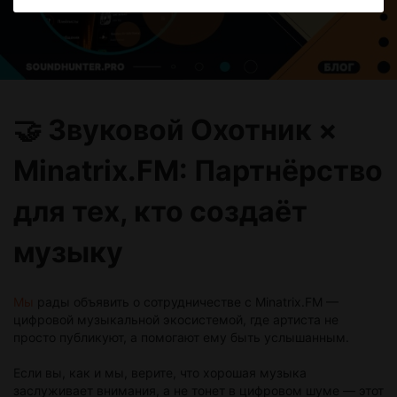
🤝 Звуковой Охотник ×
Minatrix.FM: Партнёрство
для тех, кто создаёт
музыку
Мы
рады объявить о сотрудничестве с Minatrix.FM —
цифровой музыкальной экосистемой, где артиста не
просто публикуют, а помогают ему быть услышанным.
Если вы, как и мы, верите, что хорошая музыка
заслуживает внимания, а не тонет в цифровом шуме — этот