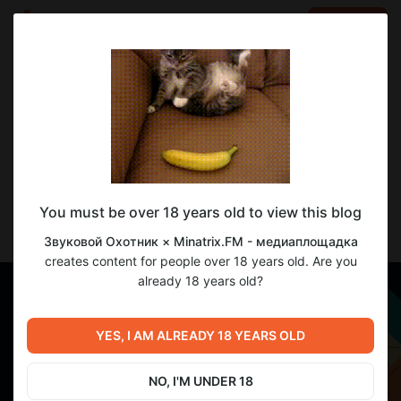
LOG IN
EN
Go to blog
Звуковой Охотник × Minatrix.FM - медиаплощадка
May 20 13:28
SUBSCRIBE
🤝 Звуковой Охотник × Minatrix.FM:
You must be over 18 years old to view this blog
Партнёрство для тех, кто создаёт
музыку
Звуковой Охотник × Minatrix.FM - медиаплощадка
creates content for people over 18 years old. Are you
already 18 years old?
YES, I AM ALREADY 18 YEARS OLD
NO, I'M UNDER 18