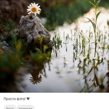
Просто фото! 💖
фото
природа