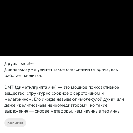
продлевает жизнь клеток, замедляя возрастные
изменения.
Сокращение окислительного стресса: влияет на
процессы старения всего организма, включая мозг и
сердечно-сосудистую систему.
Снижение системного воспаления: повышенные
маркеры воспаления связывают с ускоренным
старением и многими хроническими заболеваниями.
Исследования показывают, что эрготионин особенно
эффективен при защите таких органов, как печень, сердце
Друзья мои!🥕
и кожа.
Давненько уже увидел такое объяснение от врача, как
Для дерматологов это важно, так как кожа подвергается
работает молитва.
постоянной атаке ультрафиолета, загрязнённого воздуха и
других агрессивных факторов внешней среды.
DMT (диметилтриптамин) — это мощное психоактивное
вещество, структурно сходное с серотонином и
мелатонином. Его иногда называют «молекулой духа» или
даже «религиозным нейромедиатором», но такие
выражения — скорее метафоры, чем научные термины.
религия