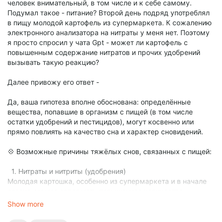
человек внимательный, в том числе и к себе самому.
Подумал такое - питание? Второй день подряд употреблял
в пищу молодой картофель из супермаркета. К сожалению
электронного анализатора на нитраты у меня нет. Поэтому
я просто спросил у чата Gpt - может ли картофель с
повышенным содержание нитратов и прочих удобрений
вызывать такую реакцию?
Далее привожу его ответ -
Да, ваша гипотеза вполне обоснована: определённые
вещества, попавшие в организм с пищей (в том числе
остатки удобрений и пестицидов), могут косвенно или
прямо повлиять на качество сна и характер сновидений.
💠 Возможные причины тяжёлых снов, связанных с пищей:
1. Нитраты и нитриты (удобрения)
Молодая картошка, особенно из супермаркета и в начале
сезона, может содержать повышенное количество
нитратов.
Show more
При избыточном поступлении нитратов происходит
нарушение кислородного обмена, особенно в мозге