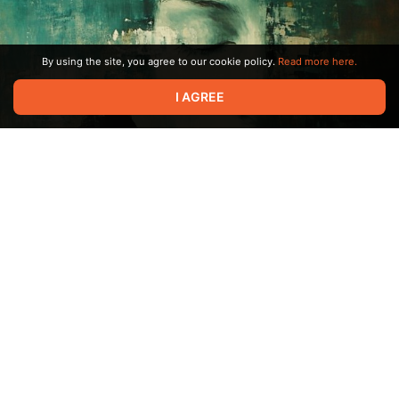
человека.
И тут опять хватит двух понятий - Энтропия и Энтальпия.
Ёмкость и подвижность.
By using the site, you agree to our cookie policy.
Read more here.
I AGREE
Вы знаете почему одних людей тёмные волосы, у других
светлые? Как это вообще связано с характером человека и
его сознанием? Когда нибудь я про это напишу.🍕