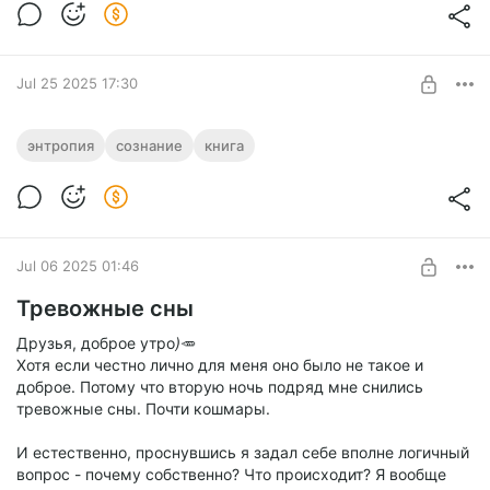
Jul 25 2025 17:30
(˘◡˘)📜Книга "Энтропия Сознания" - Гл.2
энтропия
сознание
книга
Современные теории сознания
Level required:
(˘◡˘) Книга "Энтропия Сознания" - гл.2 Современные теории
(370) "Джун"
сознания💖🥕
SUBSCRIBE
Jul 06 2025 01:46
Тревожные сны
Друзья, доброе утро
)
🥕
Хотя если честно лично для меня оно было не такое и
доброе. Потому что вторую ночь подряд мне снились
тревожные сны. Почти кошмары.
И естественно, проснувшись я задал себе вполне логичный
вопрос - почему собственно? Что происходит? Я вообще