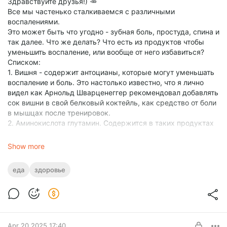
Здравствуйте друзья!) 🥕
Все мы частенько сталкиваемся с различными
воспалениями.
Это может быть что угодно - зубная боль, простуда, спина и
так далее. Что же делать? Что есть из продуктов чтобы
уменьшить воспаление, или вообще от него избавиться?
Списком:
1. Вишня - содержит антоцианы, которые могут уменьшать
воспаление и боль. Это настолько известно, что я лично
видел как Арнольд Шварценеггер рекомендовал добавлять
сок вишни в свой белковый коктейль, как средство от боли
в мышцах после тренировок.
2. Аминокислота глутамин. Содержится в таких продуктах
-
говядина — 1,2 г /на 100 г
Show more
куриные яйца — 0,6 г;
кукуруза — 0,4 г;
еда
здоровье
молоко — 0,3 г;
рис — 0,3 г.
Не буду расписывать о ней подробно, всё это уже есть на
моём сайте -
https://balkon10.ru/zdorovie/samye-poleznye-
produkty-dlya-zdorovya/
Apr 20 2025 17:40