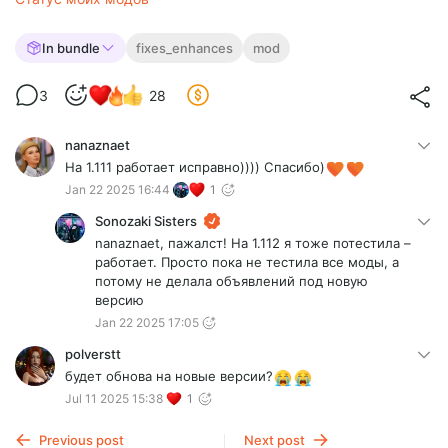
In bundle
fixes_enhances
mod
3
28
nanaznaet
На 1.111 работает исправно)))) Спасибо)
Jan 22 2025 16:44
1
Sonozaki Sisters
nanaznaet, пажалст! На 1.112 я тоже потестила –
работает. Просто пока не тестила все моды, а
потому не делала объявлений под новую
версию
Jan 22 2025 17:05
polverstt
будет обнова на новые версии?
Jul 11 2025 15:38
1
Previous post
Next post