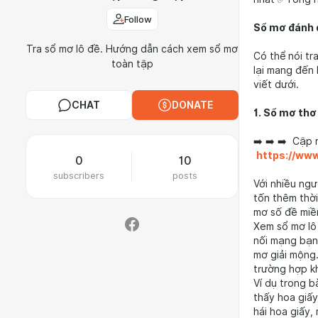
Follow
Sổ mơ đánh 
Tra sổ mơ lô đề. Hướng dẫn cách xem sổ mơ
Có thể nói tr
toàn tập
lại mang đến 
viết dưới.
CHAT
DONATE
1. Sổ mơ thơ
➡️ ➡️ ➡️ Cập 
https://ww
0
10
subscribers
posts
Với nhiều ngư
tốn thêm thời
mơ số đề miền
Xem sổ mơ lô
nối mạng bạn 
mơ giải mộng.
trường hợp kh
Ví dụ trong b
thấy hoa giấy
hái hoa giấy,