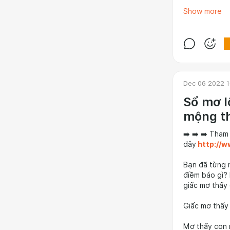
việc luôn cẩn
Show more
Mơ thấy uống 
báo chẳng ma
trở ngại gập
Chiêm bao th
Dec 06 2022 1
Sổ mơ l
mộng th
➡️ ➡️ ➡️ Tham
đây
http://
Bạn đã từng 
điềm báo gì?
giấc mơ thấy 
Giấc mơ thấy
Mơ thấy con r