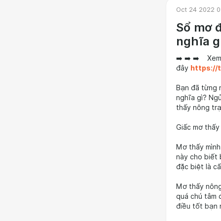
đây
https:/
Oct 24 2022 0
Sổ mơ đ
nghĩa g
➡️ ➡️ ➡️ Xem 
đây
https:/
Bạn đã từng 
nghĩa gì? Ngủ
thấy nông trạ
Giấc mơ thấy
Mơ thấy mình 
này cho biết 
đặc biệt là c
Mơ thấy nông 
quá chú tâm đ
điều tốt bạn 