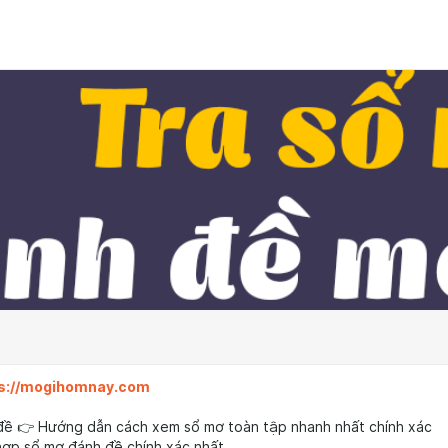
s://mogihomnay.com
 đề 👉 Hướng dẫn cách xem sổ mơ toàn tập nhanh nhất chính xác
ợp sổ mơ đánh đề chính xác nhất.