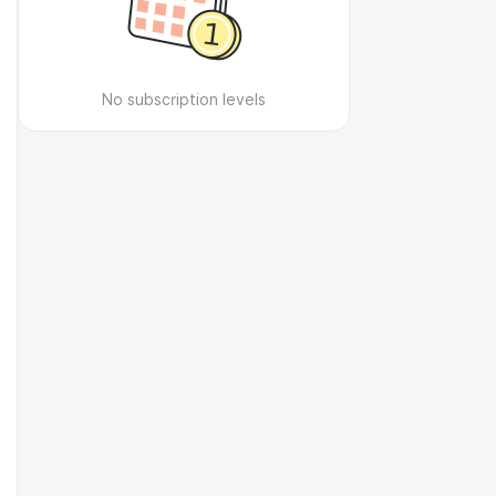
No subscription levels