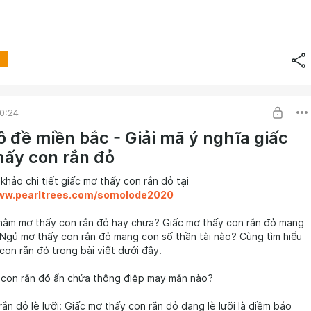
 thận tỉ mỉ từng bước đi vì thế thành quả đến với bạn luôn rất tốt.
nước dừa bị thối: Chiêm bao thấy uống nước dừa bị thối là điềm
y mắn cho biết đường tình duyên của bạn khả năng sẽ gặp nhiều
 ghềnh.
ấy nước dừa mang con số thần tài nào?
0:24
ô đề miền bắc - Giải mã ý nghĩa giấc
ấy con rắn đỏ
 khảo chi tiết giấc mơ thấy con rắn đỏ tại
www.pearltrees.com/somolode2020
nằm mơ thấy con rắn đỏ hay chưa? Giấc mơ thấy con rắn đỏ mang
 Ngủ mơ thấy con rắn đỏ mang con số thần tài nào? Cùng tìm hiểu
con rắn đỏ trong bài viết dưới đây.
 con rắn đỏ ẩn chứa thông điệp may mắn nào?
ắn đỏ lè lưỡi: Giấc mơ thấy con rắn đỏ đang lè lưỡi là điềm báo