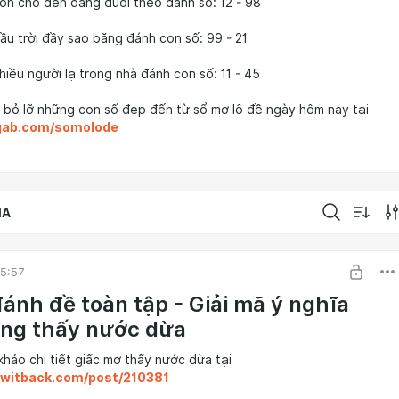
con chó đen đang đuổi theo đánh số: 12 - 98
ầu trời đầy sao băng đánh con số: 99 - 21
hiều người lạ trong nhà đánh con số: 11 - 45
g bỏ lỡ những con số đẹp đến từ sổ mơ lô đề ngày hôm nay tại
/gab.com/somolode
IA
5:57
ánh đề toàn tập - Giải mã ý nghĩa
ộng thấy nước dừa
hảo chi tiết giấc mơ thấy nước dừa tại
/twitback.com/post/210381