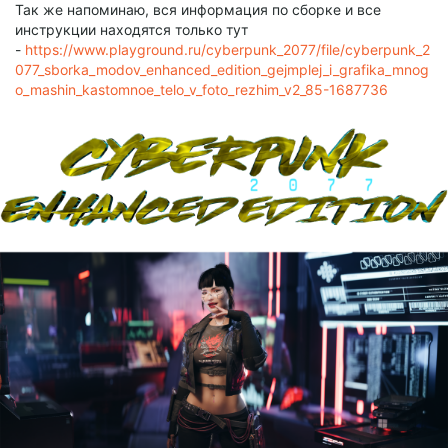
Так же напоминаю, вся информация по сборке и все
инструкции находятся только тут
-
https://www.playground.ru/cyberpunk_2077/file/cyberpunk_2
077_sborka_modov_enhanced_edition_gejmplej_i_grafika_mnog
o_mashin_kastomnoe_telo_v_foto_rezhim_v2_85-1687736