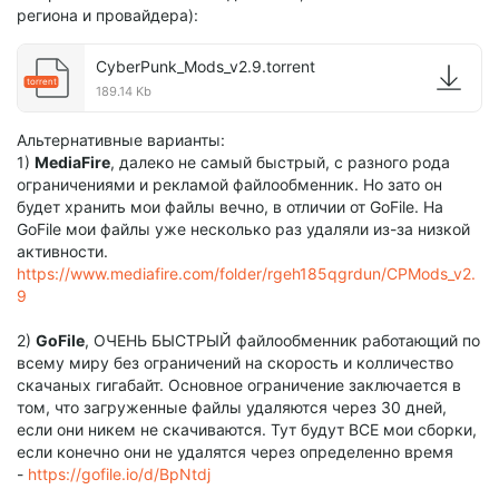
региона и провайдера):
CyberPunk_Mods_v2.9.torrent
torrent
189.14 Kb
Альтернативные варианты:
1)
MediaFire
, далеко не самый быстрый, с разного рода
ограничениями и рекламой файлообменник. Но зато он
будет хранить мои файлы вечно, в отличии от GoFile. На
GoFile мои файлы уже несколько раз удаляли из-за низкой
активности.
https://www.mediafire.com/folder/rgeh185qgrdun/CPMods_v2.
9
2)
GoFile
, ОЧЕНЬ БЫСТРЫЙ файлообменник работающий по
всему миру без ограничений на скорость и колличество
скачаных гигабайт. Основное ограничение заключается в
том, что загруженные файлы удаляются через 30 дней,
если они никем не скачиваются. Тут будут ВСЕ мои сборки,
если конечно они не удалятся через определенно время
-
https://gofile.io/d/BpNtdj