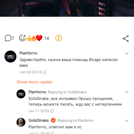
7
14
Planferno
Здравствуйте, нужна ваша помощь.Везде написал
вам)
Jan 06 23:14
Show more replies
Planferno
Replying to
SolidSnake
SolidSnake, все исправил.Прошу прощения,
теперь можете писать, жду вас с нетерпением
Jan 11 16:55
SolidSnake
Replying to
Planferno
Planferno, ответил вам в лс
Jan 11 18:28