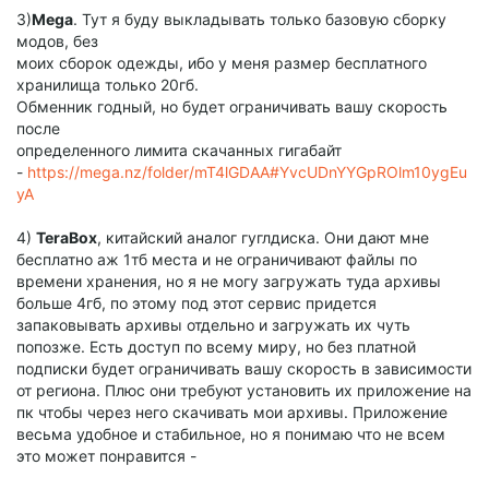
3)
Mega
. Тут я буду выкладывать только базовую сборку
модов, без
моих сборок одежды, ибо у меня размер бесплатного
хранилища только 20гб.
Обменник годный, но будет ограничивать вашу скорость
после
определенного лимита скачанных гигабайт
-
https://mega.nz/folder/mT4lGDAA#YvcUDnYYGpROlm10ygEu
yA
4)
TeraBox
, китайский аналог гуглдиска. Они дают мне
бесплатно аж 1тб места и не ограничивают файлы по
времени хранения, но я не могу загружать туда архивы
больше 4гб, по этому под этот сервис придется
запаковывать архивы отдельно и загружать их чуть
попозже. Есть доступ по всему миру, но без платной
подписки будет ограничивать вашу скорость в зависимости
от региона. Плюс они требуют установить их приложение на
пк чтобы через него скачивать мои архивы. Приложение
весьма удобное и стабильное, но я понимаю что не всем
это может понравится -