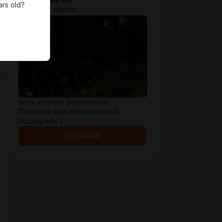
ars old?
$0.66 per month
Весь контент бесплатный.
Подписка для добровольной
поддержки:3
SUBSCRIBE