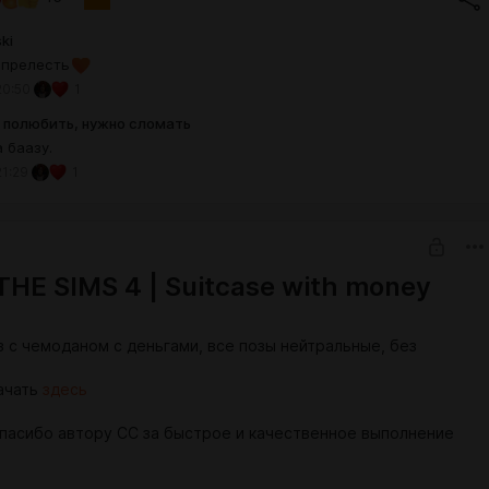
ki
odi] Мини пак с тодлером.package
 прелесть
50 Kb
20:50
1
 полюбить, нужно сломать
а баазу.
21:29
1
HE SIMS 4 | Suitcase with money
з с чемоданом с деньгами, все позы нейтральные, без
ачать
здесь
пасибо автору СС за быстрое и качественное выполнение