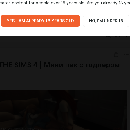
eates content for people over 18 years old. Are you already 18 ye
имся, что я не креатор
YES, I AM ALREADY 18 YEARS OLD
NO, I'M UNDER 18
IA
THE SIMS 4 | Мини пак с тодлером