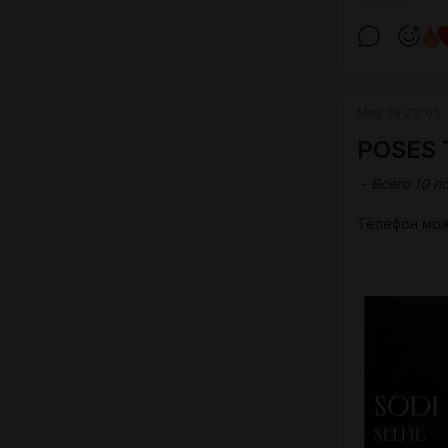
May 18 22:05
POSES T
-
Всего 10 п
Телефон мо
[S
package
426