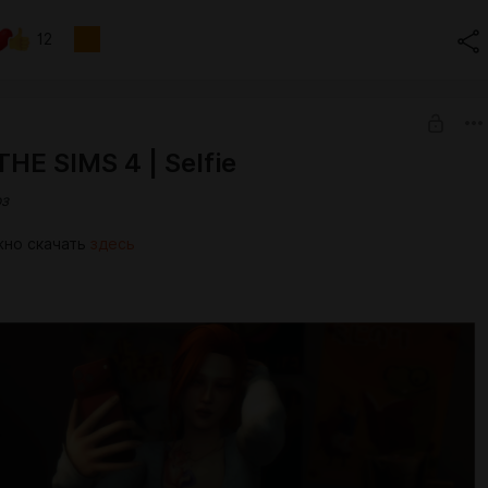
12
HE SIMS 4 | Selfie
оз
жно скачать
здесь
odi] Позы с чемоданом.package
.87 Kb