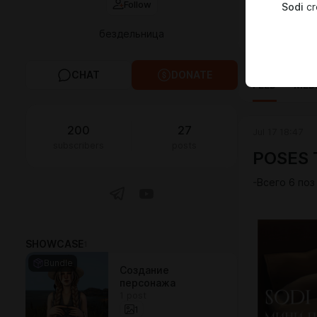
Follow
Sodi
cr
договор
бездельница
CHAT
DONATE
FEED
MED
200
27
Jul 17 18:47
subscribers
posts
POSES 
-Всего 6 поз
SHOWCASE
1
Bundle
Создание
персонажа
1 post
1