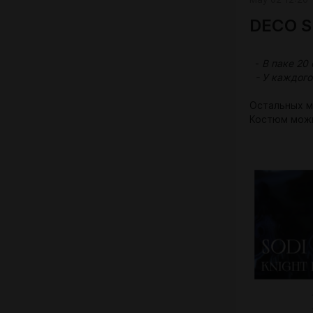
СКАЧАТЬ
DECO SI
-
В паке 20
- У каждого
Остальных м
Костюм мож