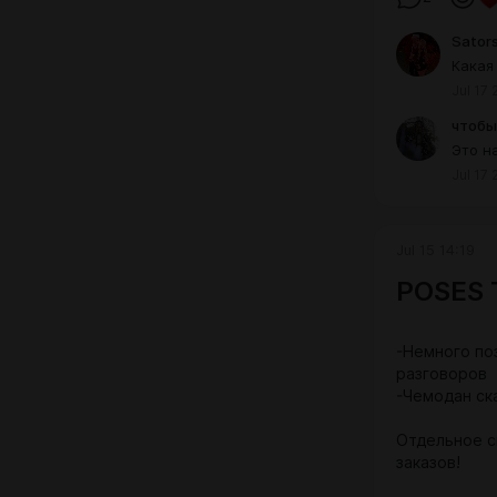
Sators
[S
package
Какая
66.
Jul 17 
чтобы
Это н
Jul 17 
Jul 15 14:19
POSES T
-Немного по
разговоров
-Чемодан ск
Отдельное с
заказов!