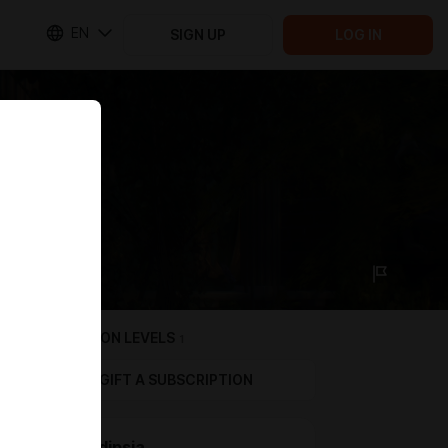
EN
SIGN UP
LOG IN
SUBSCRIPTION LEVELS
1
GIFT A SUBSCRIPTION
hematodipsia