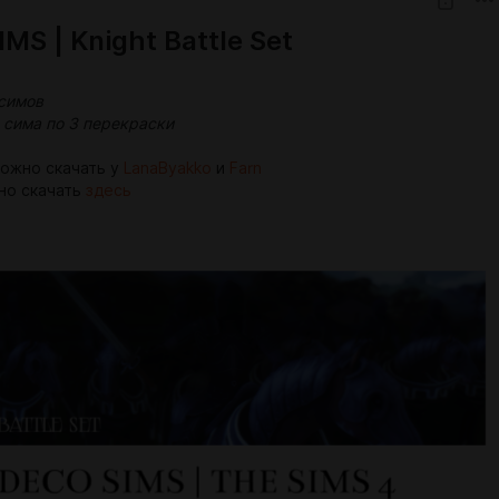
MS | Knight Battle Set
 симов
 сима по 3 перекраски
ожно скачать у
LanaByakko
и
Farn
но скачать
здесь