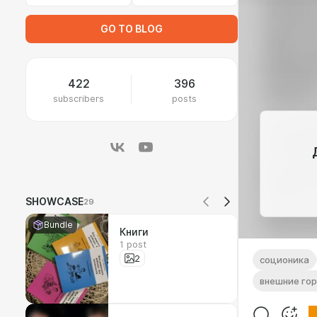
GO TO BLOG
422
396
subscribers
posts
SHOWCASE
29
Bundle
Книги
1 post
2
соционика
внешние го