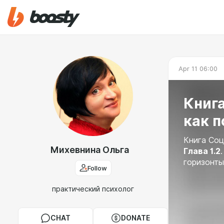
Apr 11 06:00
Книга
как п
Книга Соц
Михевнина Ольга
Глава 1.2
горизонты
Follow
практический психолог
CHAT
DONATE