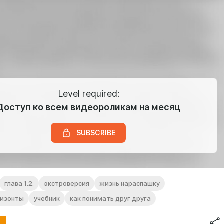
Level required:
Доступ ко всем видеороликам на месяц
SUBSCRIBE
глава 1.2.
экстроверсия
жизнь нараспашку
ризонты
учебник
как понимать друг друга