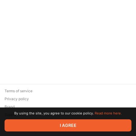
Terms of service
Privacy policy
Brand
By using the site, you agree to our cookie policy.
Read more here.
Support
© 2026 Zaya Solutions Limited. All rights reserved. All trademarks
I AGREE
are the property of their respective owners.