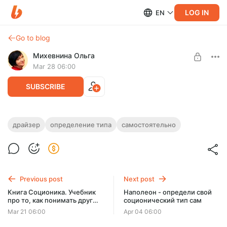
LOG IN
EN
Go to blog
Михевнина Ольга
Mar 28 06:00
SUBSCRIBE
Драйзер - определи свой
драйзер
определение типа
самостоятельно
соционический тип сам
Level required:
Доступ ко всем видеороликам на месяц
Драйзер - определи свой соционический тип сам
SUBSCRIBE
Previous post
Next post
Книга Соционика. Учебник
Наполеон - определи свой
про то, как понимать друг
соционический тип сам
друга
Mar 21 06:00
Apr 04 06:00