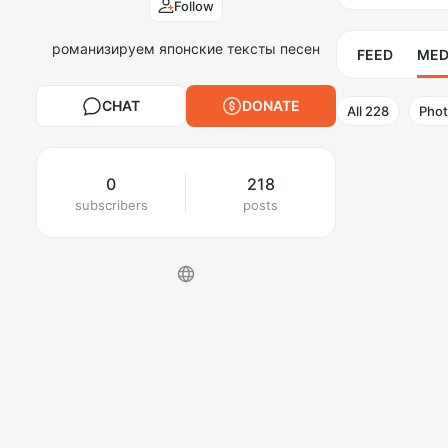
Follow
романизируем японские тексты песен
FEED
MED
CHAT
DONATE
All
228
Pho
0
218
subscribers
posts