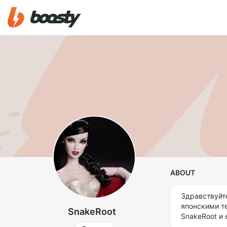
ABOUT
Здравствуйт
японскими т
SnakeRoot
SnakeRoot и e