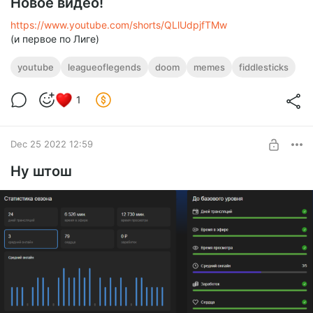
Новое видео!
https://www.youtube.com/shorts/QLlUdpjfTMw
(и первое по Лиге)
youtube
leagueoflegends
doom
memes
fiddlesticks
1
Dec 25 2022 12:59
Ну штош