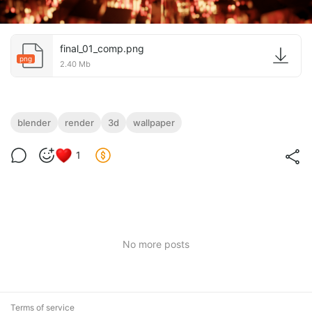
final_01_comp.png
png
2.40 Mb
blender
render
3d
wallpaper
1
No more posts
Terms of service