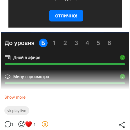
Show more
vk play live
1
1