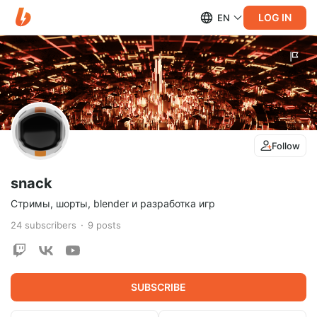
LOG IN
EN
Follow
snack
Стримы, шорты, blender и разработка игр
24
subscribers
9
posts
SUBSCRIBE