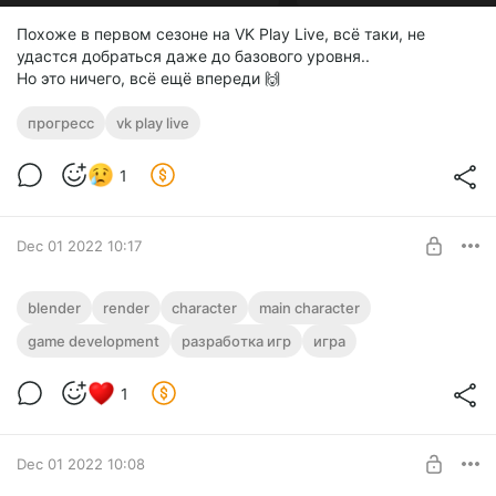
Похоже в первом сезоне на VK Play Live, всё таки, не
удастся добраться даже до базового уровня..
Но это ничего, всё ещё впереди 🙌
прогресс
vk play live
1
Dec 01 2022 10:17
Значит я делаю игру..
blender
render
character
main character
game development
разработка игр
игра
Level required:
Tutorial
1
SUBSCRIBE
Dec 01 2022 10:08