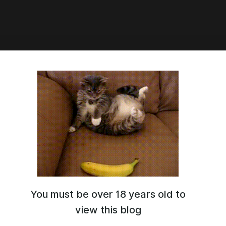
0:59
рев к 66 выпуску
You must be over 18 years old to
view this blog