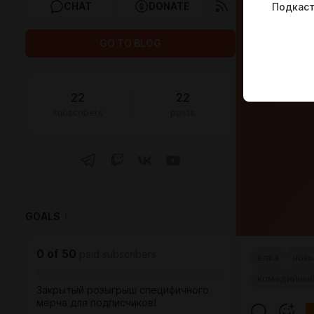
CHAT
DONATE
Подкаст
GO TO BLOG
22
22
subscribers
posts
GOALS
1
0
of
50
paid subscribers
ёлка
новы
комедийный
Закрытый розыгрыш специфичного
мерча для подписчиков!