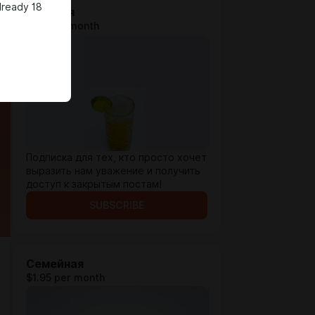
lready 18
Базовая
$1.3 per month
Подписка для тех, кто просто хочет
выразить нам уважение и получить
доступ к закрытым постам!
SUBSCRIBE
Семейная
$1.95 per month