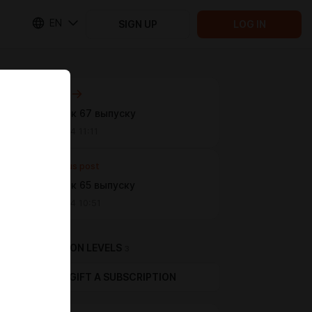
EN
SIGN UP
LOG IN
Next post
Разогрев к 67 выпуску
Feb 19 2024 11:11
Previous post
Разогрев к 65 выпуску
Feb 19 2024 10:51
SUBSCRIPTION LEVELS
3
GIFT A SUBSCRIPTION