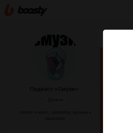
Feb 19 2024 1
Разог
Подкаст «Смузи»
Follow
Новости кино, сериалов, музыки и
видеоигр