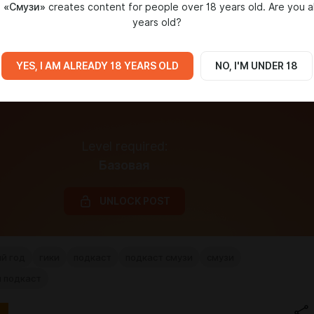
 «Смузи»
creates content for people over 18 years old. Are you a
years old?
YES, I AM ALREADY 18 YEARS OLD
NO, I'M UNDER 18
Level required:
Базовая
UNLOCK POST
й год
гики
подкаст
подкаст смузи
смузи
 подкаст