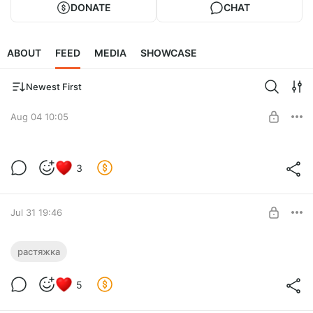
DONATE
CHAT
ABOUT
FEED
MEDIA
SHOWCASE
Newest First
Aug 04 10:05
3
Level required:
Базовый. Basic
Jul 31 19:46
SUBSCRIBE
Растяжка
растяжка
Level required:
5
Максимальная подписка. Maxi.