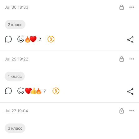
SUBSCRIBE
Jul 30 18:33
Второй класс
2 класс
Level required:
2
Расширенная подписка. Extended.
SUBSCRIBE
Jul 29 19:22
Первый класс
1 класс
Level required:
7
Базовый. Basic
SUBSCRIBE
Jul 27 19:04
Третий класс
3 класс