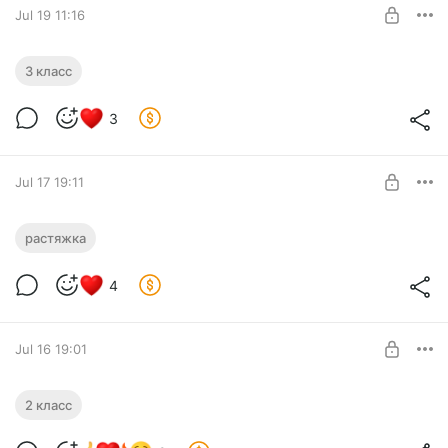
SUBSCRIBE
Jul 19 11:16
Третий класс
3 класс
Level required:
3
Эксклюзивная подписка. Exclusive.
SUBSCRIBE
Jul 17 19:11
Растяжка
растяжка
Level required:
4
Максимальная подписка. Maxi.
SUBSCRIBE
Jul 16 19:01
Второй класс
2 класс
Level required: