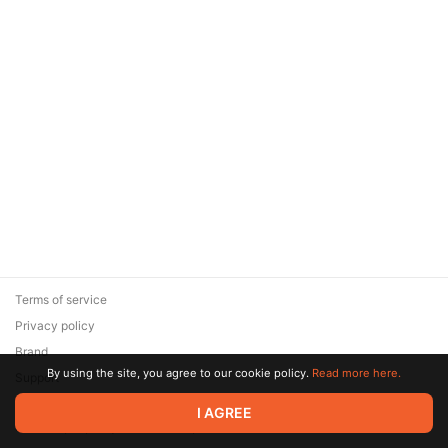
Terms of service
Privacy policy
Brand
By using the site, you agree to our cookie policy.
Read more here.
Support
© 2026 Zaya Solutions Limited. All rights reserved. All trademarks
I AGREE
are the property of their respective owners.