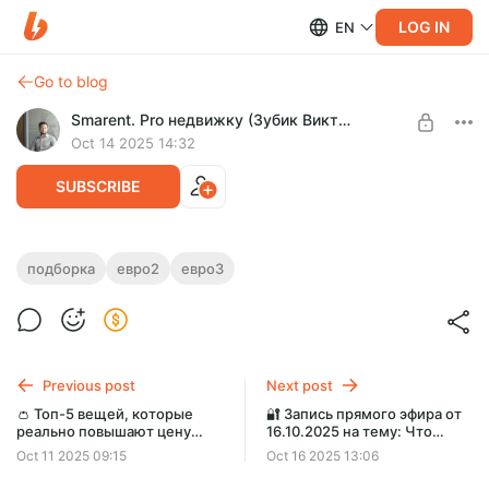
LOG IN
EN
Go to blog
Smarent. Pro недвижку (Зубик Виктор)
Oct 14 2025 14:32
SUBSCRIBE
🔥Подборка: ДЕСЯТЬ квартир до 20М
подборка
евро2
евро3
рублей
Level required:
Лендлорд
За эту сумму можно найти и вариант в ЗАО или на Соколе,
и квартиру с полной отделкой, и с ключами в 2027 году, и…
UNLOCK POST
даже евро-3.
Previous post
Next post
👛 Топ-5 вещей, которые
🔐 Запись прямого эфира от
реально повышают цену
16.10.2025 на тему: Что
аренды
творится на рынке
Oct 11 2025 09:15
Oct 16 2025 13:06
недвижимости прямо
сейчас