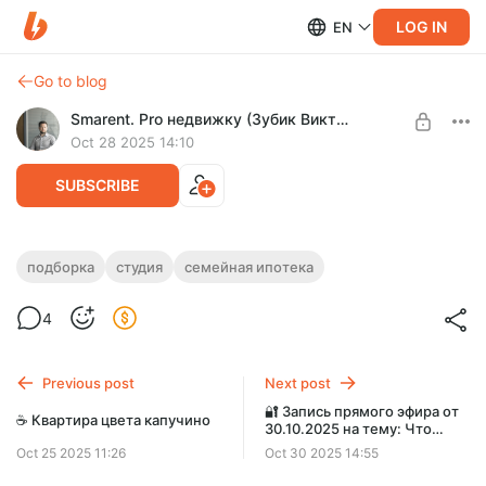
LOG IN
EN
Go to blog
Smarent. Pro недвижку (Зубик Виктор)
Oct 28 2025 14:10
SUBSCRIBE
Подборка: ВОСЕМЬ студий в семейную
подборка
студия
семейная ипотека
ипотеку
Level required:
4
Лендлорд
🔥 Как всегда, только ликвидные лоты с хорошей
транспортной доступностью, правильной планировкой и
UNLOCK POST
адекватной ценой.
Previous post
Next post
🔐 Запись прямого эфира от
☕️ Квартира цвета капучино
30.10.2025 на тему: Что
купить в "семейку" внутри
Oct 25 2025 11:26
Oct 30 2025 14:55
МКАД с минимальным ПВ