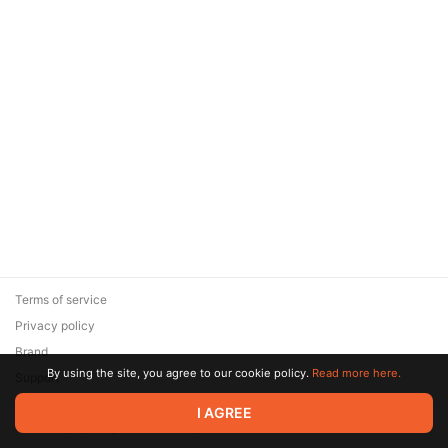
Terms of service
Privacy policy
Brand
By using the site, you agree to our cookie policy.
Read more here.
Support
© 2026 Zaya Solutions Limited. All rights reserved. All trademarks
I AGREE
are the property of their respective owners.