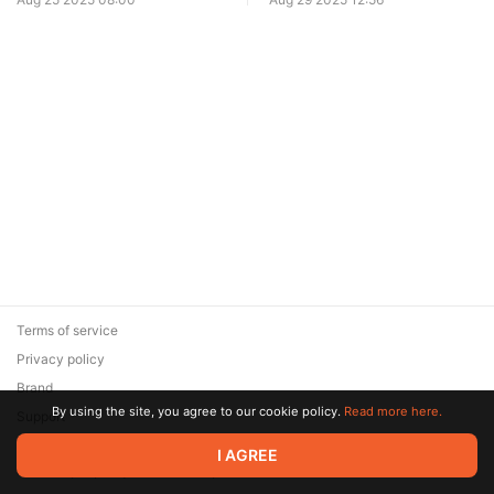
нам делать? 2 часть.
биткоин.
Terms of service
Privacy policy
Brand
By using the site, you agree to our cookie policy.
Read more here.
Support
© 2026 Zaya Solutions Limited. All rights reserved. All trademarks
I AGREE
are the property of their respective owners.