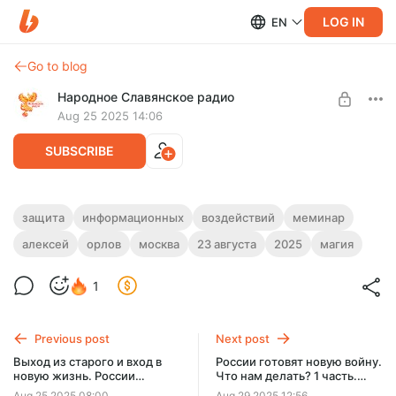
LOG IN
EN
Go to blog
Народное Славянское радио
Aug 25 2025 14:06
SUBSCRIBE
Семинар "Защита от информационных
защита
информационных
воздействий
меминар
воздействий" 2 части. 23-08-2025 года
Post is available after purchase
алексей
орлов
москва
23 августа
2025
магия
в Москве
BUY FOR $65
1
Семинар "Защита от информационных воздействий" 2
части. 23-08-2025 года в Москве
Previous post
Next post
Выход из старого и вход в
России готовят новую войну.
новую жизнь. России
Что нам делать? 1 часть.
готовят новую войну. Что
Трамп, торговля миром и
Aug 25 2025 08:00
Aug 29 2025 12:56