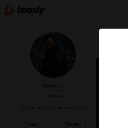
Oct 09 2025 1
Новый 
Slavien
Follow
«Терпение и труд всё перетрут»
CHAT
DONATE