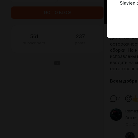
Slavien
c
GO TO BLOG
П
ривет наро
561
237
для себя но
subscribers
posts
осторожност
сборки. Но н
исправлены
вводить на 
естественно
Всем добра!
2
Roma
Выгля
Oct 09