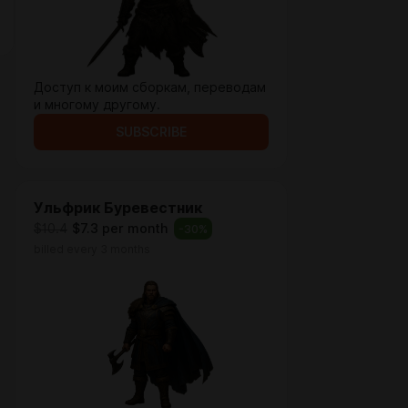
Доступ к моим сборкам, переводам
и многому другому.
SUBSCRIBE
Ульфрик Буревестник
$10.4
$7.3 per month
-
30
%
billed every 3 months