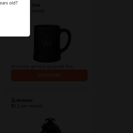
ears old?
Кружка Эля
$1.29 per month
Угостить автора кружкой Эля.
SUBSCRIBE
Довакин
$5.2 per month