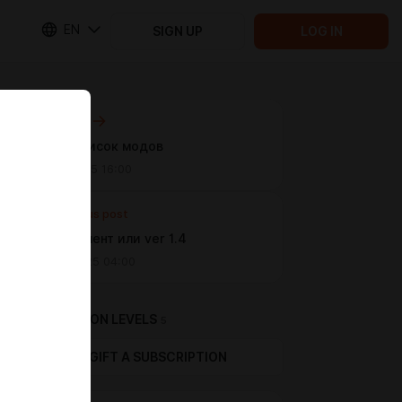
EN
SIGN UP
LOG IN
Next post
Rogue список модов
Oct 13 2025 16:00
Previous post
Эксперимент или ver 1.4
Oct 08 2025 04:00
SUBSCRIPTION LEVELS
5
GIFT A SUBSCRIPTION