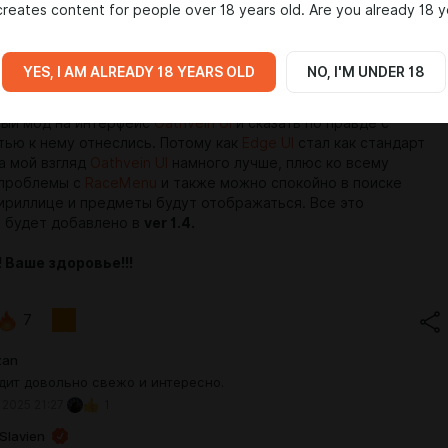
reates content for people over 18 years old. Are you already 18 y
YES, I AM ALREADY 18 YEARS OLD
NO, I'M UNDER 18
д!!! Эксперимент продолжается, в данном случае мы открыли
вый мод на интерфейс
Oathvein UI
и сказать по правде с
ью к нему отнеслись. Потому как
Edge UI
стал как стандарт
а мой взгляд
Oathvein UI
намного лучше, плюс ко всему
 проблемы с
RaceMenu
и также можно спокойно в поиске
кириллице и предметы будут отображаться. Все это
 будет добавлено в
ver 1.4.
 Ваше здоровье!!!
7
zan
дит довольно свежо и интересно.
 2025 21:27
1
Slavien