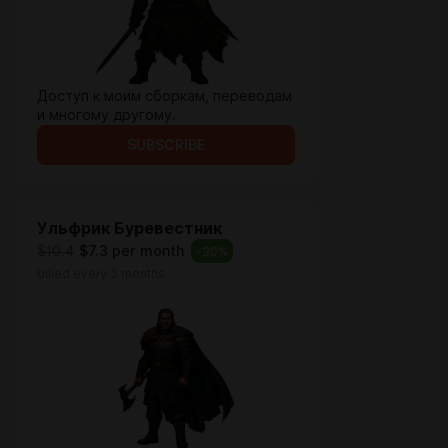
Доступ к моим сборкам, переводам
и многому другому.
SUBSCRIBE
Ульфрик Буревестник
$10.4
$7.3 per month
-
30
%
billed every 3 months