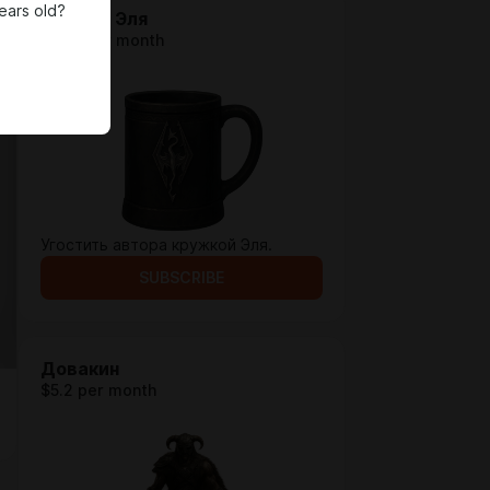
ears old?
Кружка Эля
$1.29 per month
Угостить автора кружкой Эля.
SUBSCRIBE
Довакин
$5.2 per month