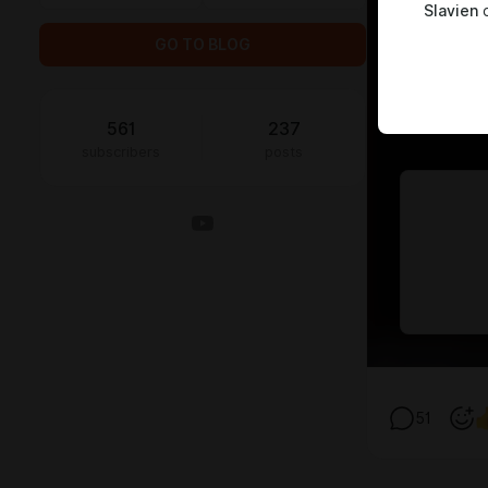
Slavien
c
GO TO BLOG
561
237
subscribers
posts
51