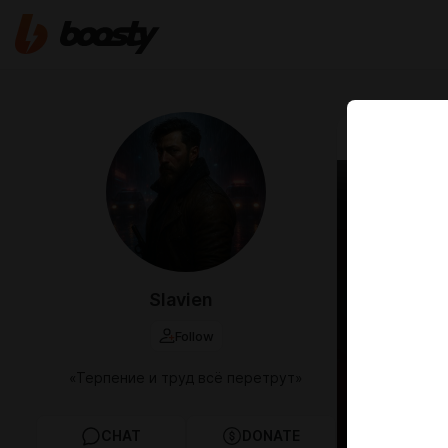
Jun 14 2024 1
Наст
Slavien
Follow
«Терпение и труд всё перетрут»
CHAT
DONATE