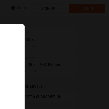
EN
SIGN UP
LOG IN
Next post
Нас уже 200 🔥
Jun 15 2024 06:48
Previous post
Fix 0.2 для Ultima SMC Edition
Jun 14 2024 09:34
SUBSCRIPTION LEVELS
5
GIFT A SUBSCRIPTION