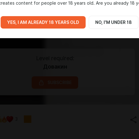
reates content for people over 18 years old. Are you already 18 y
YES, I AM ALREADY 18 YEARS OLD
NO, I'M UNDER 18
Level required:
Довакин
SUBSCRIBE
3