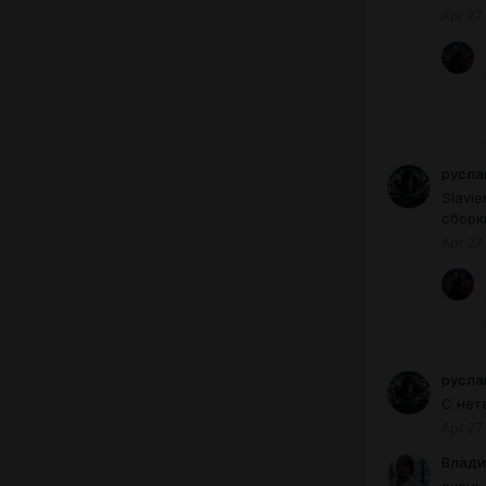
Apr 27
русла
Slavi
сборки
Apr 27
русла
С нет
Apr 27
Влади
очень