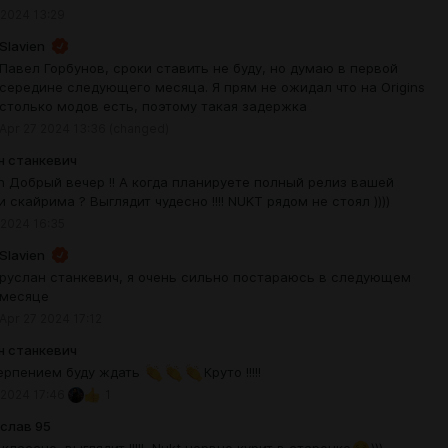
 2024 13:29
Slavien
Павел Горбунов, сроки ставить не буду, но думаю в первой
середине следующего месяца. Я прям не ожидал что на Origins
столько модов есть, поэтому такая задержка
Apr 27 2024 13:36
(changed)
н станкевич
en Добрый вечер !! А когда планируете полный релиз вашей
 скайрима ? Выглядит чудесно !!!! NUKT рядом не стоял ))))
 2024 16:35
Slavien
руслан станкевич, я очень сильно постараюсь в следующем
месяце
Apr 27 2024 17:12
н станкевич
ерпением буду ждать
Круто !!!!!
 2024 17:46
1
слав 95
 классно выглядит !!!!! Nukt нервно курит в старонке
)))