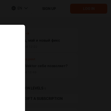
EN
SIGN UP
LOG IN
Next post
Мир, труд, май и новый фикс
May 01 2024 12:02
Previous post
Что этот Vektor себе позволяет?
Apr 21 2024 13:49
SUBSCRIPTION LEVELS
5
GIFT A SUBSCRIPTION