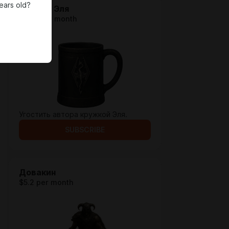
ears old?
Кружка Эля
$1.29 per month
Угостить автора кружкой Эля.
SUBSCRIBE
Довакин
$5.2 per month