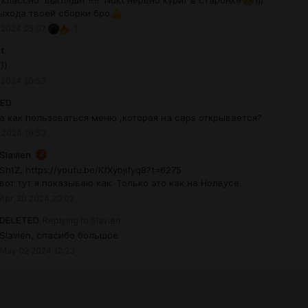
ыхода твоей сборки бро
 2024 05:07
1
t
))
 2024 20:53
TED
,а как пользоваться меню ,которая на caps открывается?
 2024 19:53
Slavien
Sh1Z, https://youtu.be/KfXybjifyq8?t=6275
вот тут я показываю как. Только это как на Нолвусе.
Apr 30 2024 20:02
DELETED
Replying to
Slavien
Slavien, спасибо большое
May 02 2024 12:23