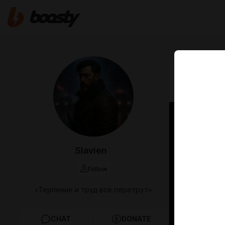
Apr 27 2024 1
Сравне
Slavien
Follow
«Терпение и труд всё перетрут»
CHAT
DONATE