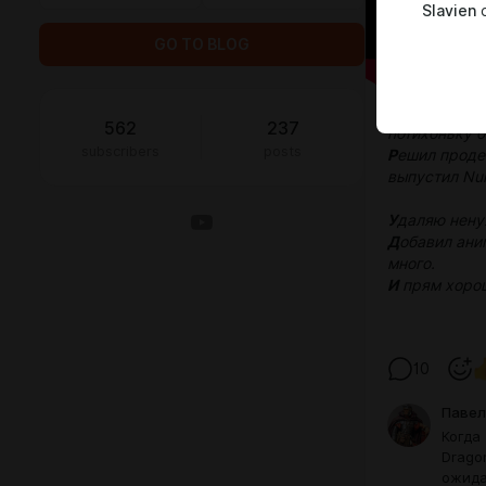
Slavien
c
GO TO BLOG
С
ейчас полн
562
237
потихоньку б
subscribers
posts
Р
ешил проде
выпустил Nuk
У
даляю ненуж
Д
обавил ани
много.
И
прям хорош
10
Павел
Когда
Dragon
ожида