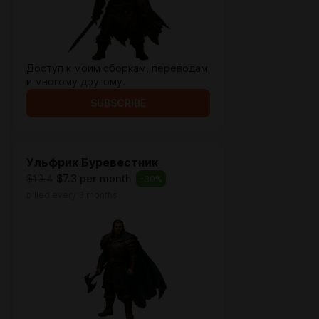
Доступ к моим сборкам, переводам
и многому другому.
SUBSCRIBE
Ульфрик Буревестник
$10.4
$7.3 per month
-
30
%
billed every 3 months