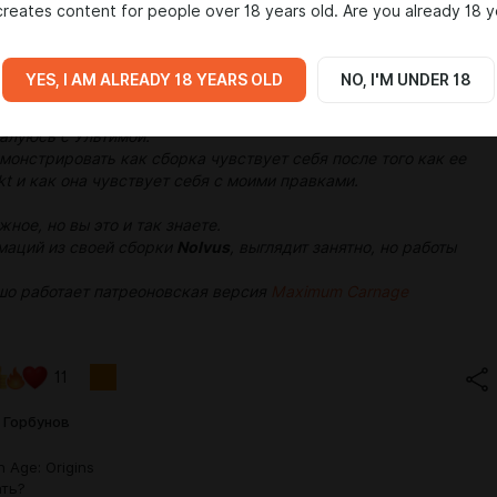
reates content for people over 18 years old. Are you already 18 y
YES, I AM ALREADY 18 YEARS OLD
NO, I'M UNDER 18
ым ходом делаю сборку игры
Dragon Age: Origins
и так
алуюсь с Ультимой.
монстрировать как сборка чувствует себя после того как ее
t и как она чувствует себя с моими правками.
ное, но вы это и так знаете.
маций из своей сборки
Nolvus
, выглядит занятно, но работы
о работает патреоновская версия
Maximum Carnage
11
 Горбунов
 Age: Origins
ть?