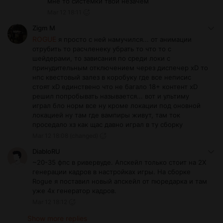
мне то системки твои незачем
Mar 12 18:11
Zigm М
ROGUE
я просто с ней намучился... от анимации
отрубить то расчленеку убрать то что то с
шейдерами, то зависания по среди локи с
принудительным отключением через диспечер xD то
нпс квестовый залез в коробуку где все неписис
стоят xD единствено что не багало 18+ контент xD
решил попробывать называется... вот и ультиму
играл бло норм все ну кроме локации под оновной
локацией ну там где вампиры живут, там ток
проседало хз как щас давно играл в ту сборку
Mar 12 18:08
(changed)
DiabloRU
~20-35 фпс в ривервуде. Апскейл только стоит на 2X
генерации кадров в настройках игры. На сборке
Rogue я поставил новый апскейл от пюредарка и там
уже 4х генератор кадров.
Mar 12 18:12
Show more replies