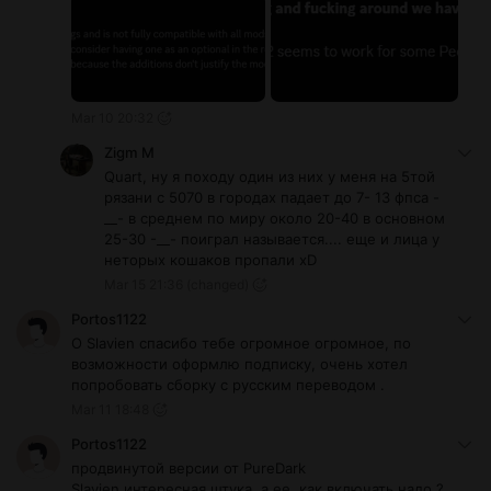
Mar 10 20:32
Zigm М
Quart, ну я походу один из них у меня на 5той
рязани с 5070 в городах падает до 7- 13 фпса -
__- в среднем по миру около 20-40 в основном
25-30 -__- поиграл называется.... еще и лица у
неторых кошаков пропали xD
Mar 15 21:36
(changed)
Portos1122
О Slavien спасибо тебе огромное огромное, по
возможности оформлю подписку, очень хотел
попробовать сборку с русским переводом .
Mar 11 18:48
Portos1122
продвинутой версии от PureDark
Slavien интересная штука, а ее, как включать надо ?