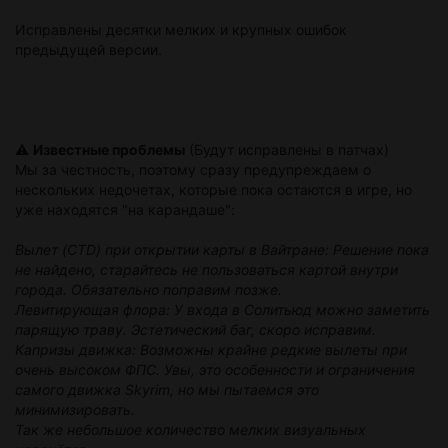
Исправлены десятки мелких и крупных ошибок
предыдущей версии.
⚠️
Известные проблемы
(Будут исправлены в патчах)
​Мы за честность, поэтому сразу предупреждаем о
нескольких недочетах, которые пока остаются в игре, но
уже находятся "на карандаше":
Вылет (CTD) при открытии карты в Вайтране: Решение пока
не найдено, старайтесь не пользоваться картой внутри
города. Обязательно поправим позже.
Левитирующая флора: У входа в Солитьюд можно заметить
парящую траву. Эстетический б
а
г,
скоро исправим.
Капризы движка: Возможны крайне редкие вылеты при
очень высоком ФПС. Увы, это особенности и ограничения
самого движка Skyrim, но мы пытаемся это
минимизировать.
Так же небольшое количество мелких визуальных