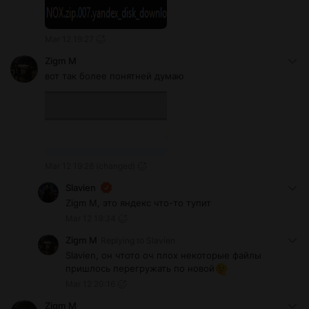
Mar 12 19:27
Zigm М
вот так более понятней думаю
Mar 12 19:28
(changed)
Slavien
Zigm М, это яндекс что-то тупит
Mar 12 19:34
Zigm М
Replying to
Slavien
Slavien, он чтото оч плох некоторые файлы
пришлось перегружать по новой
Mar 12 20:16
Zigm М