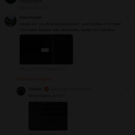
Разобрался.
May 02 06:31
Илья Калак
такая вот ошибка выскакивает. настройки с путями
поставил верно. как запускаю, сразу эта ошибка
May 11 09:15
(changed)
Show more replies
Slavien
Replying to
Илья Калак
Илья Калак, а тут?
May 12 16:49