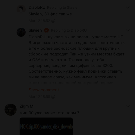
DiabloRU
Replying to
Slavien
Slavien, 30 фпс так же
Mar 12 18:52
Slavien
Replying to
DiabloRU
DiabloRU, ну как я выше писал - узкое место ЦП.
В игре важна частота на ядро, многопоточность,
а тем более зеоновские плюшки для крупных
сборок не подходят. Так же узким местом будет
и ОЗУ и её частота. Так как она у тебя
серверная, вряд ли там цифры выше 3200.
Соответственно, нужно файл подкачки ставить
выше вдвое сразу, как минимум. Апскейлер
стоит так же последней доступной версии.
Только в отличие от версии с Патреона - все
Show comment
настройки есть в его .ini файле. Можешь туда
Mar 12 18:58
зайти в МО2 и настроить генерацию на х4.
Zigm М
мин 30 уже висист это норм ?