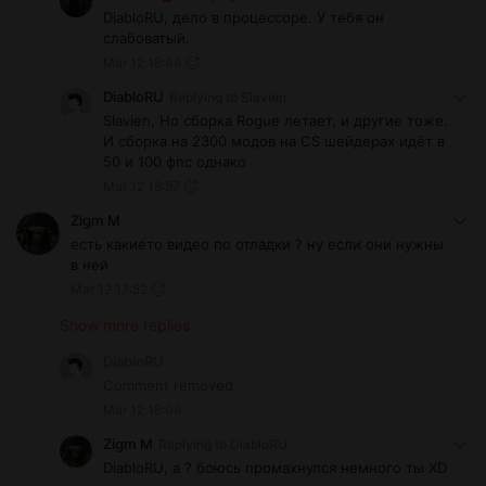
DiabloRU, дело в процессоре. У тебя он
слабоватый.
Mar 12 18:44
DiabloRU
Replying to
Slavien
Slavien, Но сборка Rogue летает, и другие тоже.
И сборка на 2300 модов на CS шейдерах идёт в
50 и 100 фпс однако
Mar 12 18:57
Zigm М
есть какието видео по отладки ? ну если они нужны
в ней
Mar 12 17:52
Show more replies
DiabloRU
Comment removed
Mar 12 18:09
Zigm М
Replying to
DiabloRU
DiabloRU, а ? боюсь промахнулся немного ты XD