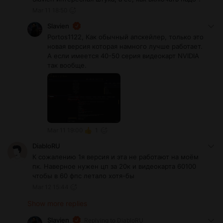
Mar 11 18:50
Slavien
Portos1122, Как обычный апскейлер, только это
новая версия которая намного лучше работает.
А если имеется 40-50 серия видеокарт NVIDIA
так вообще.
Mar 11 19:00
1
DiabloRU
К сожалению 1я версия и эта не работают на моём
пк. Наверное нужен цп за 20к и видеокарта 60100
чтобы в 60 фпс летало хотя-бы
Mar 12 15:44
Show more replies
Slavien
Replying to
DiabloRU