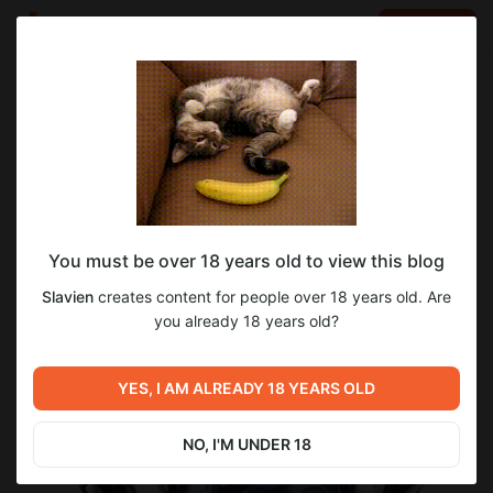
LOG IN
EN
Go to blog
Slavien
Mar 10 15:54
SUBSCRIBE
NÖX v1.1 Русский язык|PureDark|
You must be over 18 years old to view this blog
Максимальная стабильность
Slavien
creates content for people over 18 years old. Are
you already 18 years old?
Представляем вам
NÖX 1.1
.
YES, I AM ALREADY 18 YEARS OLD
NO, I'M UNDER 18