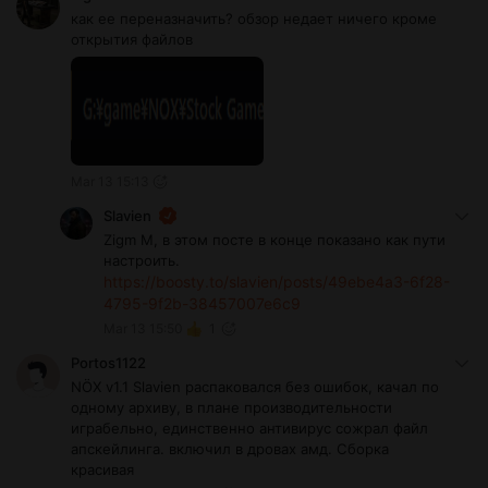
как ее переназначить? обзор недает ничего кроме
открытия файлов
Mar 13 15:13
Slavien
Zigm М, в этом посте в конце показано как пути
настроить.
https://boosty.to/slavien/posts/49ebe4a3-6f28-
4795-9f2b-38457007e6c9
Mar 13 15:50
1
Portos1122
NÖX v1.1 Slavien распаковался без ошибок, качал по
одному архиву, в плане производительности
играбельно, единственно антивирус сожрал файл
апскейлинга. включил в дровах амд. Сборка
красивая