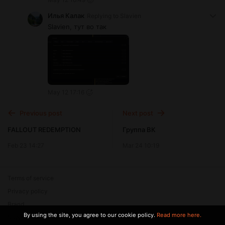
Илья Калак
Replying to
Slavien
Slavien, тут во так
May 12 17:16
Previous post
Next post
FALLOUT REDEMPTION
Группа ВК
Feb 23 14:27
Mar 24 10:19
Terms of service
Privacy policy
Brand
By using the site, you agree to our cookie policy.
Read more here.
Support