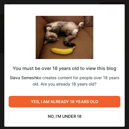
LOG IN
EN
Follow
You must be over 18 years old to view this blog
Slava Semeshko
Slava Semeshko
creates content for people over 18 years
Мануальный терапевт, блогер, сенсей.
old. Are you already 18 years old?
1 764
subscribers
136
posts
YES, I AM ALREADY 18 YEARS OLD
NO, I'M UNDER 18
SUBSCRIBE