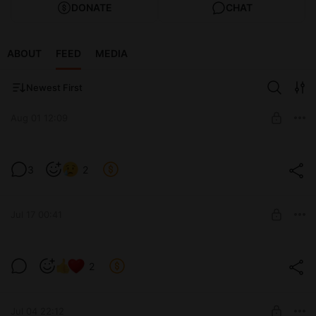
DONATE
CHAT
ABOUT
FEED
MEDIA
Newest First
Aug 01 12:09
Новое видео для спонсоров, New video
3
2
for sponsors
Level required:
Полные видео с массажем из YouTube
SUBSCRIBE
Jul 17 00:41
New video for sponsors! Новое видео для
2
спонсоров!
Level required:
Полные видео с массажем из YouTube
Jul 04 22:12