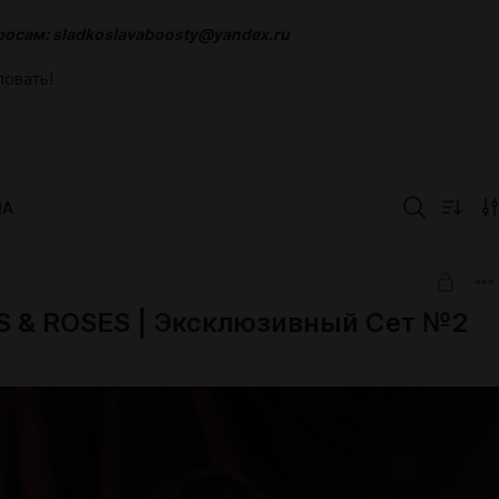
росам: sladkoslavaboosty@yandex.ru
овать!
а
IA
 & ROSES | Эксклюзивный Сет №2