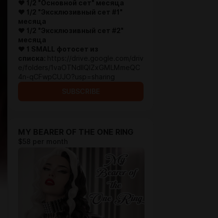
♥
1/2
"Основной сет
"
месяца
♥ 1/2 "Эксклюзивный сет #1
"
месяца
♥ 1/2 "Эксклюзивный сет #2
"
месяца
♥ 1 SMALL фотосет из
списка:
https://drive.google.com/driv
e/folders/1vaOTNdllQIZxGMLMmeQC
4n-qCFwpCUJO?usp=sharing
SUBSCRIBE
MY BEARER OF THE ONE RING
$58 per month