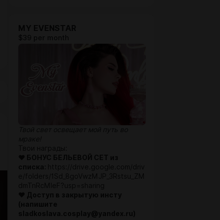
MY EVENSTAR
$39 per month
Твой свет освещает мой путь во
мраке!
Твои награды:
♥ БОНУС БЕЛЬЕВОЙ СЕТ из
списка:
https://drive.google.com/driv
e/folders/1Sd_8goVwzMJP_3Rstsu_ZM
dmTnRcMIeF?usp=sharing
♥ Доступ в закрытую инсту
(напишите
sladkoslava.cosplay@yandex.ru)