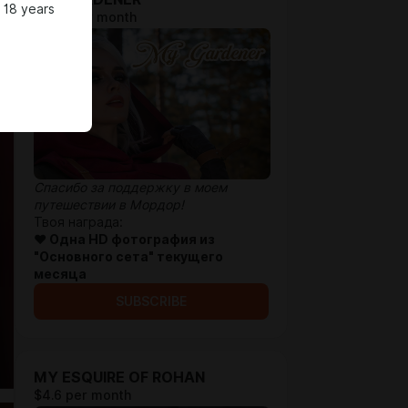
 18 years
$1.29 per month
Спасибо за поддержку в моем
путешествии в Мордор!
Твоя награда:
♥ Одна HD фотография из
"Основного сета
" текущего
месяца
SUBSCRIBE
MY ESQUIRE OF ROHAN
$4.6 per month