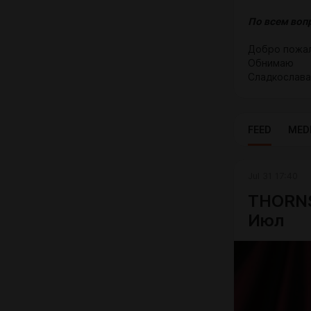
По всем воп
Добро пожал
Обнимаю
Сладкослав
FEED
MED
Jul 31 17:40
THORNS
Июл