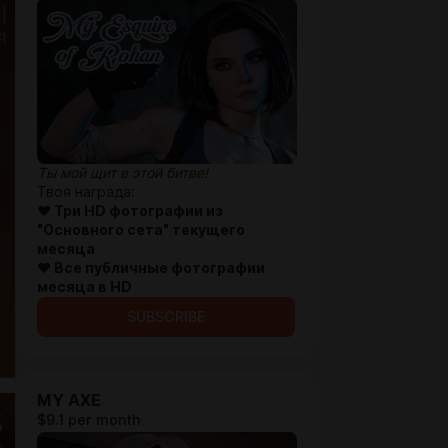
Ты мой щит в этой битве!
Твоя награда:
♥ Три HD фотографии из
"Основного сета
" текущего
месяца
♥ Все публичные фотографии
месяца в HD
SUBSCRIBE
MY AXE
$9.1 per month