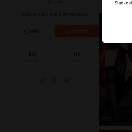
Follow
Sladkos
ежемесячно
cosplay and lingerie photoshoots
CHAT
DONATE
835
118
subscribers
posts