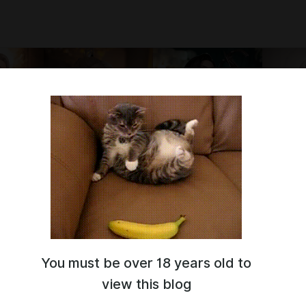
You must be over 18 years old to
гие! <3
ва и я занимаюсь созданием косплеев и бельевых образов,
view this blog
а персонажах из игр, фильмов, сериалов, комиксов и аниме!
ти вы сможете приобрести HD фотосессии, которые я делаю