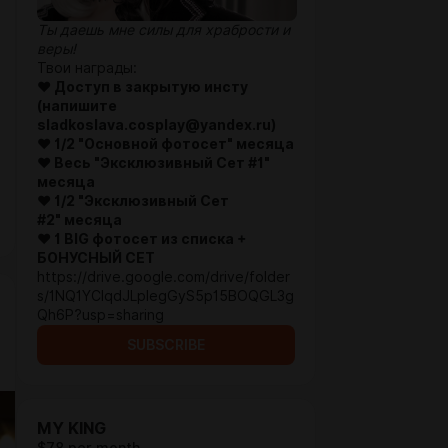
Ты даешь мне силы для храбрости и
веры!
Твои награды:
♥ Доступ в закрытую инсту
(напишите
sladkoslava.cosplay@yandex.ru)
♥
1/2
"Основной фотосет
"
месяца
♥ Весь "Эксклюзивный Сет #1
"
месяца
♥ 1/2 "Эксклюзивный Сет
#2
"
месяца
♥ 1 BIG фотосет из списка +
БОНУСНЫЙ СЕТ
https://drive.google.com/drive/folder
s/1NQ1YCIqdJLplegGyS5p15BOQGL3g
Qh6P?usp=sharing
SUBSCRIBE
MY KING