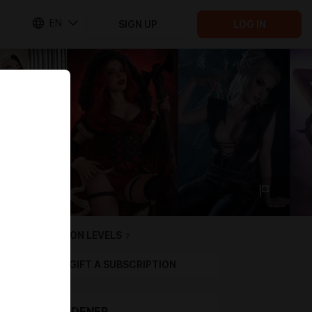
EN
SIGN UP
LOG IN
SUBSCRIPTION LEVELS
7
GIFT A SUBSCRIPTION
MY GARDENER