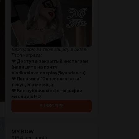
Благодарю за твою защиту в битве!
Твоя награда:
♥ Доступ в закрытый инстаграм
(напишите на почту
sladkoslava.cosplay@yandex.ru)
♥ Половина "Основного сетa
"
текущего месяца
♥ Все публичные фотографии
месяца в HD
SUBSCRIBE
MY BOW
$19.4 per month