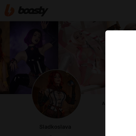
ABOUT
Привет, доро
Я Сладкосла
Sladkoslava
основанных н
На моем Бус