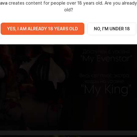
lava
creates content for people over 18 years old. Are you already
!
old?
YES, I AM ALREADY 18 YEARS OLD
NO, I'M UNDER 18