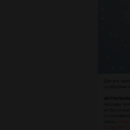
Для его при
сообщение с
АКТУАЛЬНА
Награды при
на Бусти или
Отслеживать
здесь:
https
GL3gQh6P?us