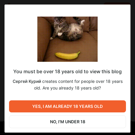
LOG IN
EN
Go to blog
Сергей Курий
Jan 11 2025 08:00
SUBSCRIBE
Расшифровка смешного перевода к-ф
You must be over 18 years old to view this blog
«Звёздные войны: Буря в стакане»
(часть 2)
Сергей Курий
creates content for people over 18 years
old. Are you already 18 years old?
Продолжаю разбор шуток смешного перевода «Буря в
стакане» - с указанием источников музыки, цитат, отсылок.
Ссылка на 1-ю часть -
YES, I AM ALREADY 18 YEARS OLD
https://boosty.to/skury/posts/77c8eb72-fa47-4a02-8d47-
9270866c22f4?share=post_link
NO, I'M UNDER 18