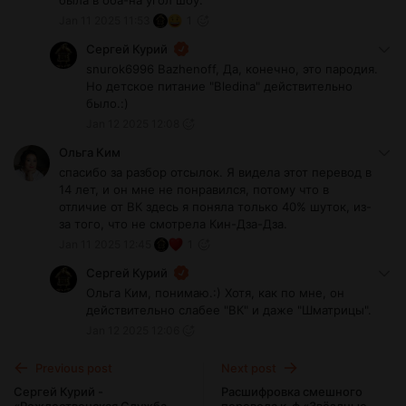
была в оба-на угол шоу.
Jan 11 2025 11:53
1
Сергей Курий
snurok6996 Bazhenoff, Да, конечно, это пародия.
Но детское питание "Bledina" действительно
было.:)
Jan 12 2025 12:08
Ольга Ким
спасибо за разбор отсылок. Я видела этот перевод в
14 лет, и он мне не понравился, потому что в
отличие от ВК здесь я поняла только 40% шуток, из-
за того, что не смотрела Кин-Дза-Дза.
Jan 11 2025 12:45
1
Сергей Курий
Ольга Ким, понимаю.:) Хотя, как по мне, он
действительно слабее "ВК" и даже "Шматрицы".
Jan 12 2025 12:06
Previous post
Next post
Сергей Курий -
Расшифровка смешного
«Рождественская Служба в
перевода к-ф «Звёздные