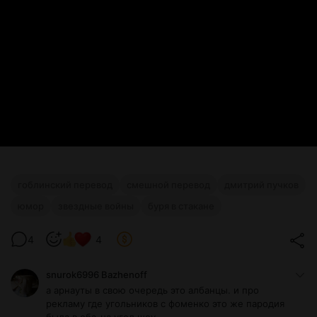
гоблинский перевод
смешной перевод
дмитрий пучков
юмор
звездные войны
буря в стакане
4
4
snurok6996 Bazhenoff
а арнауты в свою очередь это албанцы. и про
рекламу где угольников с фоменко это же пародия