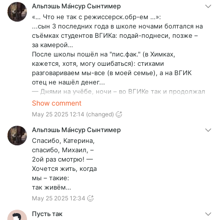
Альпэшь Ма́нсур Сынтимер
«… Что не так с режиссерск.обр-ем …»:
...сын 3 последних года в школе ночами болтался на
съёмках студентов ВГИКа: подай-поднеси, позже –
за камерой…
После школы пошёл на "пис.фак." (в Химках,
кажется, хотя, могу ошибаться): стихами
разговариваем мы-все (в моей семье), а на ВГИК
отец не нашёл денег...
— Днями на учёбе, ночи – во ВГИКе так и продолжал
работать…
Show comment
— Да, уже работал, попутно, нарабатывая
May 25 2025 12:14
(changed)
мастерство фото-художника (ну, и – деньги),
устроившись работать в фото-студии.
Альпэшь Ма́нсур Сынтимер
— В кон. IIIго курса такой жизни загремел в
Спасибо, Катерина,
реанимацию с остановкой сердца.
спасибо, Михаил, –
Тут отец:
2ой раз смотрю! —
„Чёрт – с тобой! иди на операторский.” - …сын к тому
Хочется жить, когда
времени заматерел и поступил в… ГИТР, что «… во
мы – такие:
ВГИКе крепостное право никто и не отменял …» -
так живём…
погиб 22 сент. 2022 г. – в… 20 км от границы, уже на
May 25 2025 12:34
территории Казаkстана...
Понятно, что мы-все – талантливые: он, до кучи, был
Пусть так