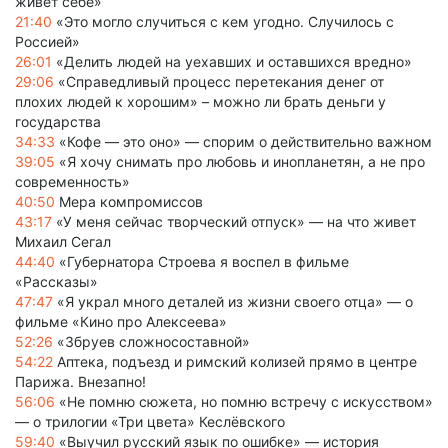
живет себе»
21:40
«Это могло случиться с кем угодно. Случилось с
Россией»
26:01
«Делить людей на уехавших и оставшихся вредно»
29:06
«Справедливый процесс перетекания денег от
плохих людей к хорошим» – можно ли брать деньги у
государства
34:33
«Кофе — это оно» — спорим о действительно важном
39:05
«Я хочу снимать про любовь и инопланетян, а не про
современность»
40:50
Мера компромиссов
43:17
«У меня сейчас творческий отпуск» — на что живет
Михаил Сегал
44:40
«Губернатора Строева я воспел в фильме
«Рассказы»
47:47
«Я украл много деталей из жизни своего отца» — о
фильме «Кино про Алексеева»
52:26
«Збруев сложносоставной»
54:22
Аптека, подъезд и римский колизей прямо в центре
Парижа. Внезапно!
56:06
«Не помню сюжета, но помню встречу с искусством»
— о трилогии «Три цвета» Кеслёвского
59:40
«Выучил русский язык по ошибке» — история