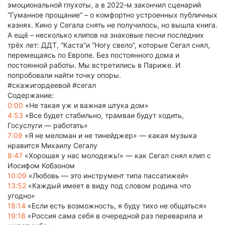
эмоциональной глухоты, а в 2022-м закончил сценарий
“Гуманное прощание” – о комфортно устроенных публичных
казнях. Кино у Сегала снять не получилось, но вышла книга.
А ещё – несколько клипов на знаковые песни последних
трёх лет: ДДТ, “Каста”и “Ногу свело”, которые Сегал снял,
перемещаясь по Европе. Без постоянного дома и
постоянной работы. Мы встретились в Париже. И
попробовали найти точку опоры.
#скажигордеевой #сегал
Содержание:
0:00
«Не такая уж и важная штука дом»
4:53
«Все будет стабильно, трамваи будут ходить,
Госуслуги — работать»
7:09
«Я не меломан и не тинейджер» — какая музыка
нравится Михаилу Сегалу
8:47
«Хорошая у нас молодежь!» — как Сегал снял клип с
Иосифом Кобзоном
10:09
«Любовь — это инструмент типа пассатижей»
13:52
«Каждый имеет в виду под словом родина что
угодно»
18:14
«Если есть возможность, я буду тихо не общаться»
19:18
«Россия сама себя в очередной раз переварила и