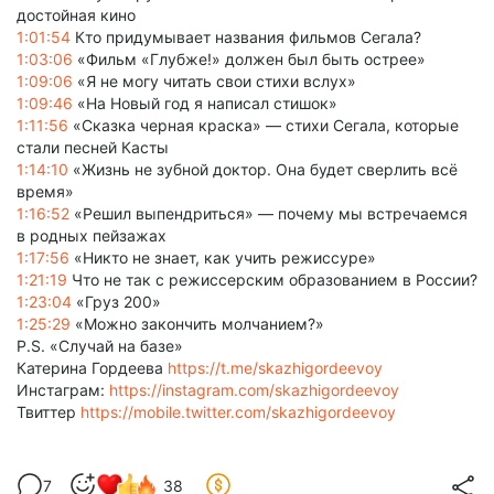
достойная кино
1:01:54
Кто придумывает названия фильмов Сегала?
1:03:06
«Фильм «Глубже!» должен был быть острее»
1:09:06
«Я не могу читать свои стихи вслух»
1:09:46
«На Новый год я написал стишок»
1:11:56
«Сказка черная краска» — стихи Сегала, которые
стали песней Касты
1:14:10
«Жизнь не зубной доктор. Она будет сверлить всё
время»
1:16:52
«Решил выпендриться» — почему мы встречаемся
в родных пейзажах
1:17:56
«Никто не знает, как учить режиссуре»
1:21:19
Что не так с режиссерским образованием в России?
1:23:04
«Груз 200»
1:25:29
«Можно закончить молчанием?»
P.S. «Случай на базе»
Катерина Гордеева
https://t.me/skazhigordeevoy
Инстаграм:
https://instagram.com/skazhigordeevoy
Твиттер
https://mobile.twitter.com/skazhigordeevoy
7
38