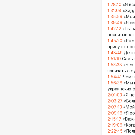
1:28:10
«Я вс
1:31:04
«Хидд
1:35:59
«Моя 
1:39:49
«Я ни
1:42:12
«Ты па
воспитывает
1:45:20
«Рожд
присутствов
1:48:49
Детск
1:51:19
Самые
1:53:38
«Без 
завязать с 
1:54:41
Чем з
1:56:38
«Мы н
украинских 
2:01:03
«Я не
2:03:27
«Боль
2:07:13
«Мой 
2:09:16
«Я хо
2:15:17
«Важн
2:19:06
«Когд
2:22:45
«Полн