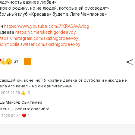
ядочность важнее любви»
раю родину, но не людей, которые ей руководят»
ольный клуб «Красава» будет в Лиге Чемпионов»
ин
https://www.youtube.com/@KRASAVAvlog
рдеева
https://t.me/skazhigordeevoy
ttps://instagram.com/skazhigordeevoy
s://mobile.twitter.com/skazhigordeevoy
31
сающий он, конечно:) Я крайне далека от футбола и никогда не
ела его канал - но он офигительный!
 2025 21:09
3
шь Ма́нсур Сынтимер
Женя, – ребята: спасибо!
 2025 00:41
1