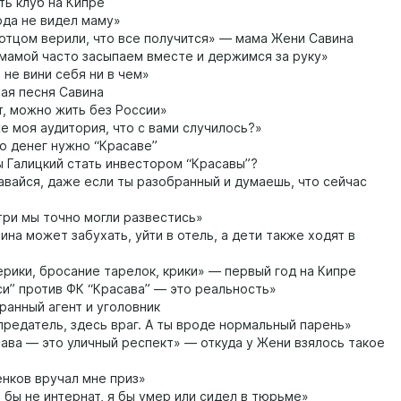
ть клуб на Кипре
ода не видел маму»
отцом верили, что все получится» — мама Жени Савина
мамой часто засыпаем вместе и держимся за руку»
 не вини себя ни в чем»
я песня Савина
, можно жить без России»
е моя аудитория, что с вами случилось?»
о денег нужно “Красаве”
 Галицкий стать инвестором “Красавы”?
вайся, даже если ты разобранный и думаешь, что сейчас
три мы точно могли развестись»
на может забухать, уйти в отель, а дети также ходят в
рики, бросание тарелок, крики» — первый год на Кипре
си” против ФК “Красава” — это реальность»
анный агент и уголовник
предатель, здесь враг. А ты вроде нормальный парень»
ава — это уличный респект» — откуда у Жени взялось такое
нков вручал мне приз»
 бы не интернат, я бы умер или сидел в тюрьме»