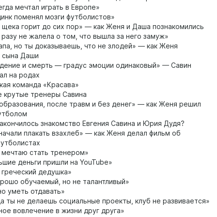
егда мечтал играть в Европе»
инк поменял мозги футболистов»
щека горит до сих пор» — как Женя и Даша познакомились
 разу не жалела о том, что вышла за него замуж»
па, но ты доказываешь, что не злодей» — как Женя
 сына Даши
ение и смерть — градус эмоции одинаковый» — Савин
ал на родах
ая команда «Красава»
 крутые тренеры Савина
образования, после травм и без денег» — как Женя решил
футболом
акончилось знакомство Евгения Савина и Юрия Дудя?
ачали плакать взахлеб» — как Женя делал фильм об
футболистах
 мечтаю стать тренером»
шие деньги пришли на YouTube»
греческий дедушка»
рошо обучаемый, но не талантливый»
о уметь отдавать»
а ты не делаешь социальные проекты, клуб не развивается»
ое вовлечение в жизни друг друга»