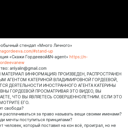
еобычный стендап «Много Личного»
rinagordeeva.com/#stand-up
кция «Скажи Гордеевой&N-agent»
https://n-
gordeevanew
во: anlyalin@gmail.com
МАТЕРИАЛ (ИНФОРМАЦИЯ) ПРОИЗВЕДЕН, РАСПРОСТРАНЕН
ЫМ АГЕНТОМ КАТЕРИНОЙ ВЛАДИМИРОВНОЙ ГОРДЕЕВОЙ,
ТСЯ ДЕЯТЕЛЬНОСТИ ИНОСТРАННОГО АГЕНТА КАТЕРИНЫ
НЫ ГОРДЕЕВОЙ ПРОСМАТРИВАЯ ЭТО ВИДЕО, ВЫ
ЕТЕ, ЧТО ВЫ ЯВЛЯЕТЕСЬ СОВЕРШЕННОЛЕТНИМ. ЕСЛИ ЭТО
СМОТРИТЕ ЕГО.
ит свобода?
я расплачиваться за право называть вещи своими именами?
ди мечты поступиться принципами?
т человек, который поставил на кон всё, проиграл, но не