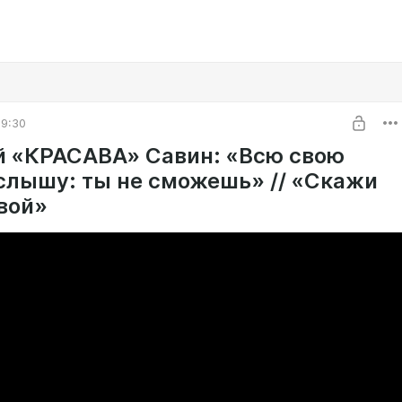
09:30
й «КРАСАВА» Савин: «Всю свою
слышу: ты не сможешь» // «Скажи
вой»