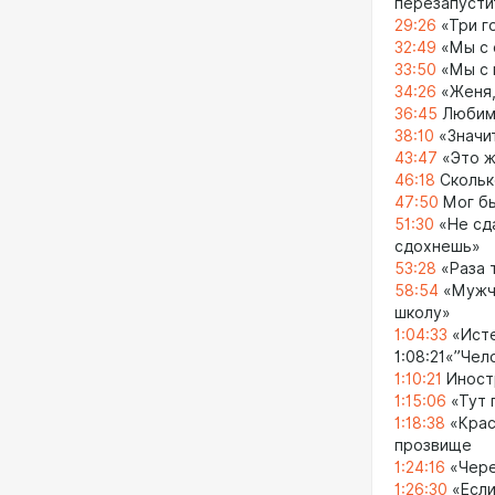
перезапусти
29:26
«Три г
32:49
«Мы с 
33:50
«Мы с 
34:26
«Женя,
36:45
Любима
38:10
«Значит
43:47
«Это ж
46:18
Скольк
47:50
Мог бы
51:30
«Не сда
сдохнешь»
53:28
«Раза 
58:54
«Мужчи
школу»
1:04:33
«Исте
1:08:21«”Чел
1:10:21
Иностр
1:15:06
«Тут 
1:18:38
«Крас
прозвище
1:24:16
«Чере
1:26:30
«Если