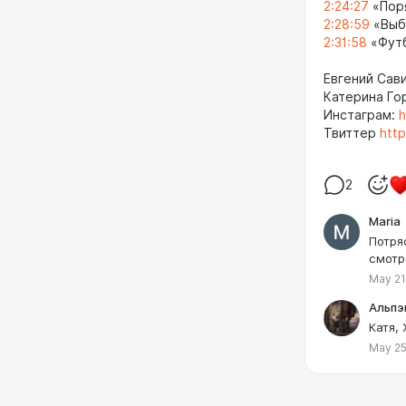
2:24:27
«Пор
2:28:59
«Выби
2:31:58
«Футб
Евгений Сав
Катерина Го
Инстаграм:
h
Твиттер
http
2
Maria
Потря
смотр
May 21
Альпэ
Катя, 
May 25