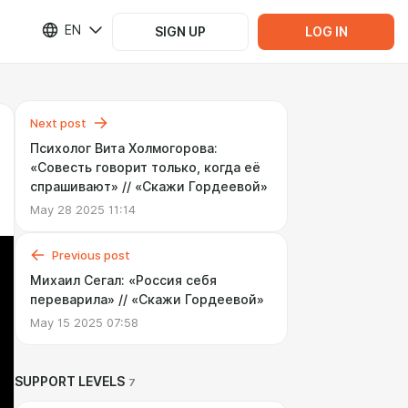
EN
SIGN UP
LOG IN
Next post
Психолог Вита Холмогорова:
«Cовесть говорит только, когда её
спрашивают» // «Cкажи Гордеевой»
May 28 2025 11:14
Previous post
Михаил Сегал: «Россия себя
переварила» // «Скажи Гордеевой»
May 15 2025 07:58
SUPPORT LEVELS
7