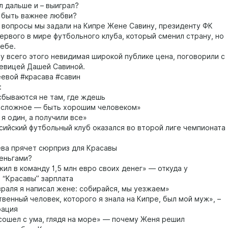
л дальше и – выиграл?
 быть важнее любви?
е вопросы мы задали на Кипре Жене Савину, президенту ФК
первого в мире футбольного клуба, который сменил страну, но
себе.
 у всего этого невидимая широкой публике цена, поговорили с
певицей Дашей Савиной.
евой #красава #савин
:
бываются не там, где ждешь
сложное — быть хорошим человеком»
я один, а получили все»
сийский футбольный клуб оказался во второй лиге чемпионата
ва прячет сюрприз для Красавы
еньгами?
ил в команду 1,5 млн евро своих денег» — откуда у
 “Красавы” зарплата
раля я написал жене: собирайся, мы уезжаем»
венный человек, которого я знала на Кипре, был мой муж», –
рация
сошел с ума, глядя на море» — почему Женя решил