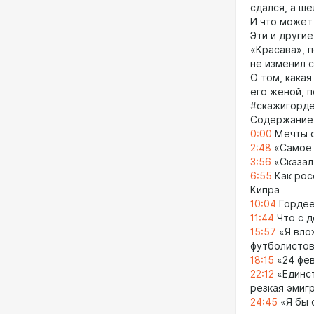
сдался, а шё
И что может
Эти и други
«Красава», 
не изменил 
О том, какая
его женой, 
#скажигорде
Содержание
0:00
Мечты с
2:48
«Самое 
3:56
«Сказал 
6:55
Как рос
Кипра
10:04
Гордее
11:44
Что с д
15:57
«Я влож
футболистов
18:15
«24 фев
22:12
«Единст
резкая эмиг
24:45
«Я бы 