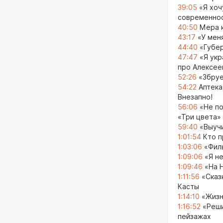
39:05
«Я хоч
современно
40:50
Мера 
43:17
«У меня
44:40
«Губер
47:47
«Я укр
про Алексее
52:26
«Збруе
54:22
Аптека
Внезапно!
56:06
«Не по
«Три цвета»
59:40
«Выучи
1:01:54
Кто п
1:03:06
«Филь
1:09:06
«Я не
1:09:46
«На Н
1:11:56
«Сказк
Касты
1:14:10
«Жизнь
1:16:52
«Реши
пейзажах