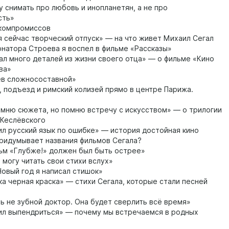
у снимать про любовь и инопланетян, а не про
сть»
компромиссов
 сейчас творческий отпуск» — на что живет Михаил Сегал
натора Строева я воспел в фильме «Рассказы»
ал много деталей из жизни своего отца» — о фильме «Кино
ва»
в сложносоставной»
, подъезд и римский колизей прямо в центре Парижа.
мню сюжета, но помню встречу с искусством» — о трилогии
 Кеслёвского
л русский язык по ошибке» — история достойная кино
ридумывает названия фильмов Сегала?
м «Глубже!» должен был быть острее»
 могу читать свои стихи вслух»
овый год я написал стишок»
а черная краска» — стихи Сегала, которые стали песней
 не зубной доктор. Она будет сверлить всё время»
л выпендриться» — почему мы встречаемся в родных