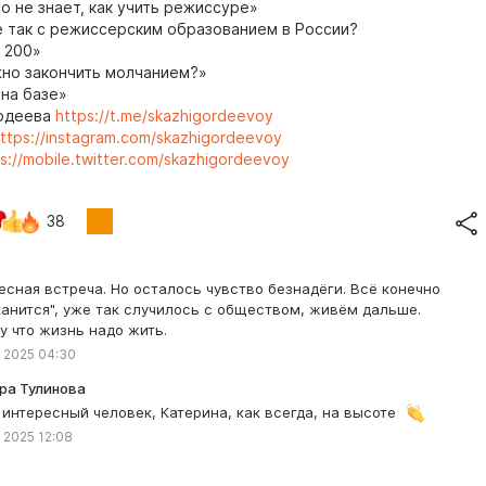
о не знает, как учить режиссуре»
 так с режиссерским образованием в России?
 200»
о закончить молчанием?»
 на базе»
рдеева
https://t.me/skazhigordeevoy
ttps://instagram.com/skazhigordeevoy
s://mobile.twitter.com/skazhigordeevoy
38
есная встреча. Но осталось чувство безнадёги. Всё конечно
канится", уже так случилось с обществом, живём дальше.
у что жизнь надо жить.
 2025 04:30
ра Тулинова
 интересный человек, Катерина, как всегда, на высоте
 2025 12:08