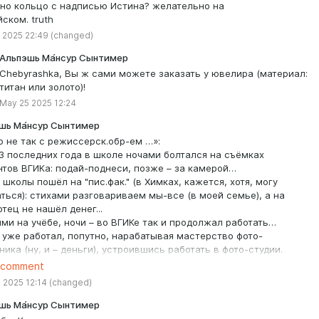
но кольцо с надписью Истина? желательно на
ском. truth
 2025 22:49
(changed)
Альпэшь Ма́нсур Сынтимер
Chebyrashka, Вы ж сами можете заказать у ювелира (материал:
титан или золото)!
May 25 2025 12:24
шь Ма́нсур Сынтимер
о не так с режиссерск.обр-ем …»:
н 3 последних года в школе ночами болтался на съёмках
нтов ВГИКа: подай-поднеси, позже – за камерой…
 школы пошёл на "пис.фак." (в Химках, кажется, хотя, могу
ться): стихами разговариваем мы-все (в моей семье), а на
отец не нашёл денег...
ми на учёбе, ночи – во ВГИКе так и продолжал работать…
 уже работал, попутно, нарабатывая мастерство фото-
ника (ну, и – деньги), устроившись работать в фото-студии.
он. IIIго курса такой жизни загремел в реанимацию с
 comment
овкой сердца.
 2025 12:14
(changed)
ец:
 – с тобой! иди на операторский.” - …сын к тому времени
шь Ма́нсур Сынтимер
ерел и поступил в… ГИТР, что «… во ВГИКе крепостное право