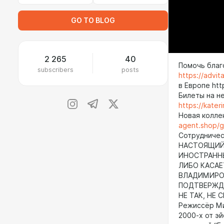
GO TO BLOG
2 265
40
Помочь благ
subscribers
posts
https://advi
в Европе ht
Билеты на н
https://kate
Новая колле
agent.shop/
Сотрудничест
НАСТОЯЩИЙ 
ИНОСТРАНН
ЛИБО КАСАЕ
ВЛАДИМИРОВ
ПОДТВЕРЖДА
НЕ ТАК, НЕ 
Режиссёр Ми
2000-х от эй