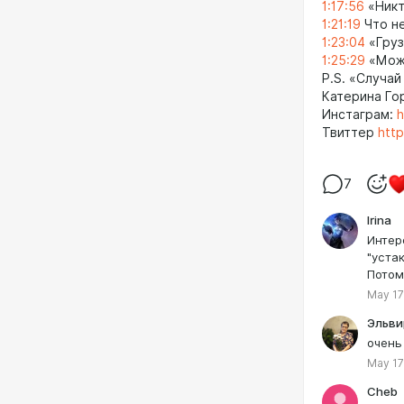
1:17:56
«Никт
1:21:19
Что не
1:23:04
«Груз
1:25:29
«Можн
P.S. «Случай
Катерина Го
Инстаграм:
h
Твиттер
http
7
Irina
Интер
"уста
Потом
May 17
Эльви
очень
May 17
Cheb