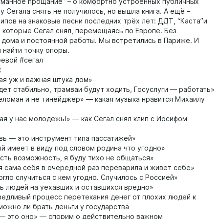
уманное прощание” – о комфортно устроенных публичных
 у Сегала снять не получилось, но вышла книга. А ещё –
ипов на знаковые песни последних трёх лет: ДДТ, “Каста”и
, которые Сегал снял, перемещаясь по Европе. Без
 дома и постоянной работы. Мы встретились в Париже. И
 найти точку опоры.
евой #сегал
:
ая уж и важная штука дом»
дет стабильно, трамваи будут ходить, Госуслуги — работать»
еломан и не тинейджер» — какая музыка нравится Михаилу
я у нас молодежь!» — как Сегал снял клип с Иосифом
ь — это инструмент типа пассатижей»
 имеет в виду под словом родина что угодно»
сть возможность, я буду тихо не общаться»
 сама себя в очередной раз переварила и живет себе»
гло случиться с кем угодно. Случилось с Россией»
ь людей на уехавших и оставшихся вредно»
едливый процесс перетекания денег от плохих людей к
можно ли брать деньги у государства
— это оно» — спорим о действительно важном