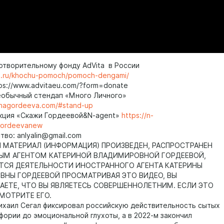
отворительному фонду AdVita в России
ta.ru/khochu-pomoch/pomoch-dengami/
tps://www.advitaeu.com/?form=donate
еобычный стендап «Много Личного»
rinagordeeva.com/#stand-up
кция «Скажи Гордеевой&N-agent»
https://n-
gordeevanew
во: anlyalin@gmail.com
МАТЕРИАЛ (ИНФОРМАЦИЯ) ПРОИЗВЕДЕН, РАСПРОСТРАНЕН
ЫМ АГЕНТОМ КАТЕРИНОЙ ВЛАДИМИРОВНОЙ ГОРДЕЕВОЙ,
ТСЯ ДЕЯТЕЛЬНОСТИ ИНОСТРАННОГО АГЕНТА КАТЕРИНЫ
НЫ ГОРДЕЕВОЙ ПРОСМАТРИВАЯ ЭТО ВИДЕО, ВЫ
ЕТЕ, ЧТО ВЫ ЯВЛЯЕТЕСЬ СОВЕРШЕННОЛЕТНИМ. ЕСЛИ ЭТО
СМОТРИТЕ ЕГО.
хаил Сегал фиксировал российскую действительность сытых
фории до эмоциональной глухоты, а в 2022-м закончил