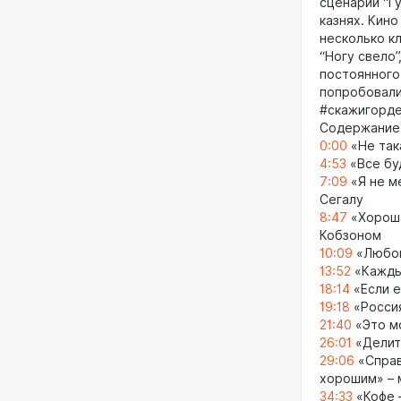
сценарий “Г
казнях. Кино
несколько кл
“Ногу свело”
постоянного
попробовали
#скажигорде
Содержание
0:00
«Не так
4:53
«Все бу
7:09
«Я не м
Сегалу
8:47
«Хороша
Кобзоном
10:09
«Любов
13:52
«Каждый
18:14
«Если е
19:18
«Россия
21:40
«Это мо
26:01
«Делит
29:06
«Справ
хорошим» – 
34:33
«Кофе 