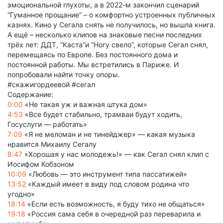
эмоциональной глухоты, а в 2022-м закончил сценарий
“Гуманное прощание” – о комфортно устроенных публичных
казнях. Кино у Сегала снять не получилось, но вышла книга.
А ещё – несколько клипов на знаковые песни последних
трёх лет: ДДТ, “Каста”и “Ногу свело”, которые Сегал снял,
перемещаясь по Европе. Без постоянного дома и
постоянной работы. Мы встретились в Париже. И
попробовали найти точку опоры.
#скажигордеевой #сегал
Содержание:
0:00
«Не такая уж и важная штука дом»
4:53
«Все будет стабильно, трамваи будут ходить,
Госуслуги — работать»
7:09
«Я не меломан и не тинейджер» — какая музыка
нравится Михаилу Сегалу
8:47
«Хорошая у нас молодежь!» — как Сегал снял клип с
Иосифом Кобзоном
10:09
«Любовь — это инструмент типа пассатижей»
13:52
«Каждый имеет в виду под словом родина что
угодно»
18:14
«Если есть возможность, я буду тихо не общаться»
19:18
«Россия сама себя в очередной раз переварила и