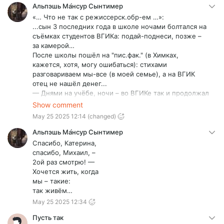
Альпэшь Ма́нсур Сынтимер
«… Что не так с режиссерск.обр-ем …»:
...сын 3 последних года в школе ночами болтался на
съёмках студентов ВГИКа: подай-поднеси, позже –
за камерой…
После школы пошёл на "пис.фак." (в Химках,
кажется, хотя, могу ошибаться): стихами
разговариваем мы-все (в моей семье), а на ВГИК
отец не нашёл денег...
— Днями на учёбе, ночи – во ВГИКе так и продолжал
работать…
Show comment
— Да, уже работал, попутно, нарабатывая
May 25 2025 12:14
(changed)
мастерство фото-художника (ну, и – деньги),
устроившись работать в фото-студии.
Альпэшь Ма́нсур Сынтимер
— В кон. IIIго курса такой жизни загремел в
Спасибо, Катерина,
реанимацию с остановкой сердца.
спасибо, Михаил, –
Тут отец:
2ой раз смотрю! —
„Чёрт – с тобой! иди на операторский.” - …сын к тому
Хочется жить, когда
времени заматерел и поступил в… ГИТР, что «… во
мы – такие:
ВГИКе крепостное право никто и не отменял …» -
так живём…
погиб 22 сент. 2022 г. – в… 20 км от границы, уже на
May 25 2025 12:34
территории Казаkстана...
Понятно, что мы-все – талантливые: он, до кучи, был
Пусть так