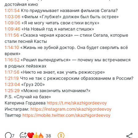
достойная кино
1:01:54
Кто придумывает названия фильмов Сегала?
1:03:06
«Фильм «Глубже!» должен был быть острее»
1:09:06
«Я не могу читать свои стихи вслух»
1:09:46
«На Новый год я написал стишок»
1:11:56
«Сказка черная краска» — стихи Сегала, которые
стали песней Касты
1:14:10
«Жизнь не зубной доктор. Она будет сверлить всё
время»
1:16:52
«Решил выпендриться» — почему мы встречаемся
в родных пейзажах
1:17:56
«Никто не знает, как учить режиссуре»
1:21:19
Что не так с режиссерским образованием в России?
1:23:04
«Груз 200»
1:25:29
«Можно закончить молчанием?»
P.S. «Случай на базе»
Катерина Гордеева
https://t.me/skazhigordeevoy
Инстаграм:
https://instagram.com/skazhigordeevoy
Твиттер
https://mobile.twitter.com/skazhigordeevoy
7
38