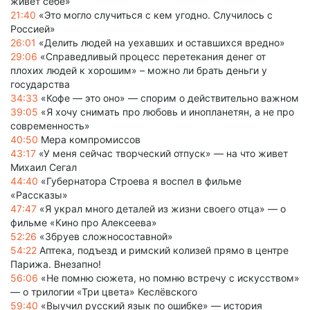
живет себе»
21:40
«Это могло случиться с кем угодно. Случилось с
Россией»
26:01
«Делить людей на уехавших и оставшихся вредно»
29:06
«Справедливый процесс перетекания денег от
плохих людей к хорошим» – можно ли брать деньги у
государства
34:33
«Кофе — это оно» — спорим о действительно важном
39:05
«Я хочу снимать про любовь и инопланетян, а не про
современность»
40:50
Мера компромиссов
43:17
«У меня сейчас творческий отпуск» — на что живет
Михаил Сегал
44:40
«Губернатора Строева я воспел в фильме
«Рассказы»
47:47
«Я украл много деталей из жизни своего отца» — о
фильме «Кино про Алексеева»
52:26
«Збруев сложносоставной»
54:22
Аптека, подъезд и римский колизей прямо в центре
Парижа. Внезапно!
56:06
«Не помню сюжета, но помню встречу с искусством»
— о трилогии «Три цвета» Кеслёвского
59:40
«Выучил русский язык по ошибке» — история