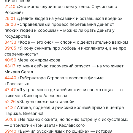
живет себе»
21:40
«Это могло случиться с кем угодно. Случилось с
Россией»
26:01
«Делить людей на уехавших и оставшихся вредно»
29:06
«Справедливый процесс перетекания денег от
плохих людей к хорошим» – можно ли брать деньги у
государства
34:33
«Кофе — это оно» — спорим о действительно важном
39:05
«Я хочу снимать про любовь и инопланетян, а не про
современность»
40:50
Мера компромиссов
43:17
«У меня сейчас творческий отпуск» — на что живет
Михаил Сегал
44:40
«Губернатора Строева я воспел в фильме
«Рассказы»
47:47
«Я украл много деталей из жизни своего отца» — о
фильме «Кино про Алексеева»
52:26
«Збруев сложносоставной»
54:22
Аптека, подъезд и римский колизей прямо в центре
Парижа. Внезапно!
56:06
«Не помню сюжета, но помню встречу с искусством»
— о трилогии «Три цвета» Кеслёвского
59:40
«Выучил русский язык по ошибке» — история