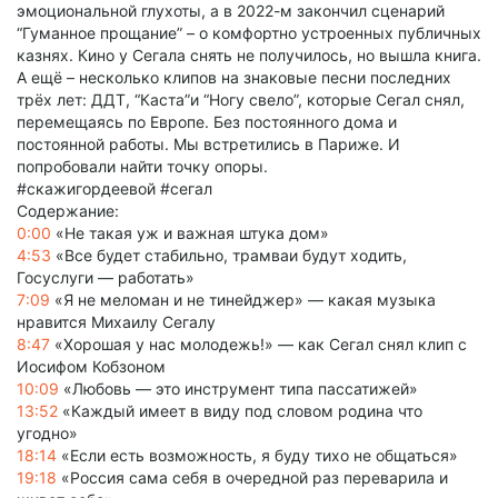
эмоциональной глухоты, а в 2022-м закончил сценарий
“Гуманное прощание” – о комфортно устроенных публичных
казнях. Кино у Сегала снять не получилось, но вышла книга.
А ещё – несколько клипов на знаковые песни последних
трёх лет: ДДТ, “Каста”и “Ногу свело”, которые Сегал снял,
перемещаясь по Европе. Без постоянного дома и
постоянной работы. Мы встретились в Париже. И
попробовали найти точку опоры.
#скажигордеевой #сегал
Содержание:
0:00
«Не такая уж и важная штука дом»
4:53
«Все будет стабильно, трамваи будут ходить,
Госуслуги — работать»
7:09
«Я не меломан и не тинейджер» — какая музыка
нравится Михаилу Сегалу
8:47
«Хорошая у нас молодежь!» — как Сегал снял клип с
Иосифом Кобзоном
10:09
«Любовь — это инструмент типа пассатижей»
13:52
«Каждый имеет в виду под словом родина что
угодно»
18:14
«Если есть возможность, я буду тихо не общаться»
19:18
«Россия сама себя в очередной раз переварила и