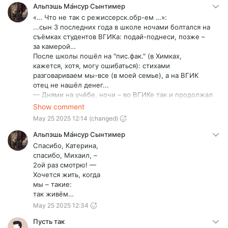
Альпэшь Ма́нсур Сынтимер
«… Что не так с режиссерск.обр-ем …»:
...сын 3 последних года в школе ночами болтался на
съёмках студентов ВГИКа: подай-поднеси, позже –
за камерой…
После школы пошёл на "пис.фак." (в Химках,
кажется, хотя, могу ошибаться): стихами
разговариваем мы-все (в моей семье), а на ВГИК
отец не нашёл денег...
— Днями на учёбе, ночи – во ВГИКе так и продолжал
работать…
Show comment
— Да, уже работал, попутно, нарабатывая
May 25 2025 12:14
(changed)
мастерство фото-художника (ну, и – деньги),
устроившись работать в фото-студии.
Альпэшь Ма́нсур Сынтимер
— В кон. IIIго курса такой жизни загремел в
Спасибо, Катерина,
реанимацию с остановкой сердца.
спасибо, Михаил, –
Тут отец:
2ой раз смотрю! —
„Чёрт – с тобой! иди на операторский.” - …сын к тому
Хочется жить, когда
времени заматерел и поступил в… ГИТР, что «… во
мы – такие:
ВГИКе крепостное право никто и не отменял …» -
так живём…
погиб 22 сент. 2022 г. – в… 20 км от границы, уже на
May 25 2025 12:34
территории Казаkстана...
Понятно, что мы-все – талантливые: он, до кучи, был
Пусть так