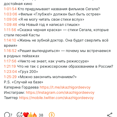
достойная кино
1:01:54
Кто придумывает названия фильмов Сегала?
1:03:06
«Фильм «Глубже!» должен был быть острее»
1:09:06
«Я не могу читать свои стихи вслух»
1:09:46
«На Новый год я написал стишок»
1:11:56
«Сказка черная краска» — стихи Сегала, которые
стали песней Касты
1:14:10
«Жизнь не зубной доктор. Она будет сверлить всё
время»
1:16:52
«Решил выпендриться» — почему мы встречаемся
в родных пейзажах
1:17:56
«Никто не знает, как учить режиссуре»
1:21:19
Что не так с режиссерским образованием в России?
1:23:04
«Груз 200»
1:25:29
«Можно закончить молчанием?»
P.S. «Случай на базе»
Катерина Гордеева
https://t.me/skazhigordeevoy
Инстаграм:
https://instagram.com/skazhigordeevoy
Твиттер
https://mobile.twitter.com/skazhigordeevoy
7
38