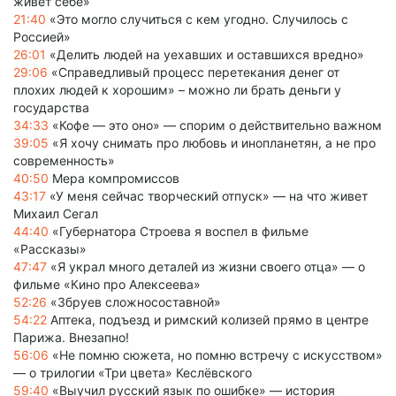
живет себе»
21:40
«Это могло случиться с кем угодно. Случилось с
Россией»
26:01
«Делить людей на уехавших и оставшихся вредно»
29:06
«Справедливый процесс перетекания денег от
плохих людей к хорошим» – можно ли брать деньги у
государства
34:33
«Кофе — это оно» — спорим о действительно важном
39:05
«Я хочу снимать про любовь и инопланетян, а не про
современность»
40:50
Мера компромиссов
43:17
«У меня сейчас творческий отпуск» — на что живет
Михаил Сегал
44:40
«Губернатора Строева я воспел в фильме
«Рассказы»
47:47
«Я украл много деталей из жизни своего отца» — о
фильме «Кино про Алексеева»
52:26
«Збруев сложносоставной»
54:22
Аптека, подъезд и римский колизей прямо в центре
Парижа. Внезапно!
56:06
«Не помню сюжета, но помню встречу с искусством»
— о трилогии «Три цвета» Кеслёвского
59:40
«Выучил русский язык по ошибке» — история