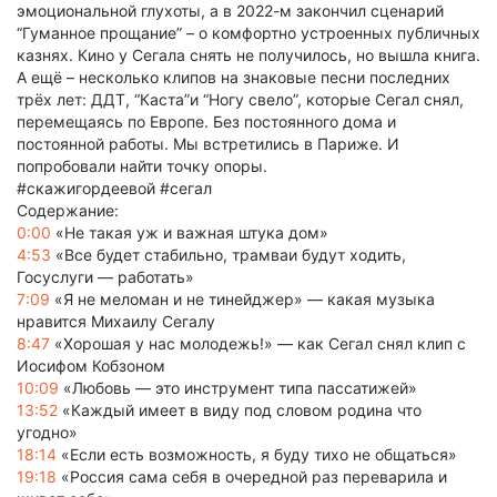
эмоциональной глухоты, а в 2022-м закончил сценарий
“Гуманное прощание” – о комфортно устроенных публичных
казнях. Кино у Сегала снять не получилось, но вышла книга.
А ещё – несколько клипов на знаковые песни последних
трёх лет: ДДТ, “Каста”и “Ногу свело”, которые Сегал снял,
перемещаясь по Европе. Без постоянного дома и
постоянной работы. Мы встретились в Париже. И
попробовали найти точку опоры.
#скажигордеевой #сегал
Содержание:
0:00
«Не такая уж и важная штука дом»
4:53
«Все будет стабильно, трамваи будут ходить,
Госуслуги — работать»
7:09
«Я не меломан и не тинейджер» — какая музыка
нравится Михаилу Сегалу
8:47
«Хорошая у нас молодежь!» — как Сегал снял клип с
Иосифом Кобзоном
10:09
«Любовь — это инструмент типа пассатижей»
13:52
«Каждый имеет в виду под словом родина что
угодно»
18:14
«Если есть возможность, я буду тихо не общаться»
19:18
«Россия сама себя в очередной раз переварила и