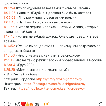
достойная кино
1:01:54
Кто придумывает названия фильмов Сегала?
1:03:06
«Фильм «Глубже!» должен был быть острее»
1:09:06
«Я не могу читать свои стихи вслух»
1:09:46
«На Новый год я написал стишок»
1:11:56
«Сказка черная краска» — стихи Сегала, которые
стали песней Касты
1:14:10
«Жизнь не зубной доктор. Она будет сверлить всё
время»
1:16:52
«Решил выпендриться» — почему мы встречаемся
в родных пейзажах
1:17:56
«Никто не знает, как учить режиссуре»
1:21:19
Что не так с режиссерским образованием в России?
1:23:04
«Груз 200»
1:25:29
«Можно закончить молчанием?»
P.S. «Случай на базе»
Катерина Гордеева
https://t.me/skazhigordeevoy
Инстаграм:
https://instagram.com/skazhigordeevoy
Твиттер
https://mobile.twitter.com/skazhigordeevoy
7
38