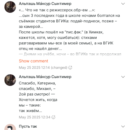
Альпэшь Ма́нсур Сынтимер
«… Что не так с режиссерск.обр-ем …»:
...сын 3 последних года в школе ночами болтался на
съёмках студентов ВГИКа: подай-поднеси, позже –
за камерой…
После школы пошёл на "пис.фак." (в Химках,
кажется, хотя, могу ошибаться): стихами
разговариваем мы-все (в моей семье), а на ВГИК
отец не нашёл денег...
— Днями на учёбе, ночи – во ВГИКе так и продолжал
работать…
Show comment
— Да, уже работал, попутно, нарабатывая
May 25 2025 12:14
(changed)
мастерство фото-художника (ну, и – деньги),
устроившись работать в фото-студии.
Альпэшь Ма́нсур Сынтимер
— В кон. IIIго курса такой жизни загремел в
Спасибо, Катерина,
реанимацию с остановкой сердца.
спасибо, Михаил, –
Тут отец:
2ой раз смотрю! —
„Чёрт – с тобой! иди на операторский.” - …сын к тому
Хочется жить, когда
времени заматерел и поступил в… ГИТР, что «… во
мы – такие:
ВГИКе крепостное право никто и не отменял …» -
так живём…
погиб 22 сент. 2022 г. – в… 20 км от границы, уже на
May 25 2025 12:34
территории Казаkстана...
Понятно, что мы-все – талантливые: он, до кучи, был
Пусть так