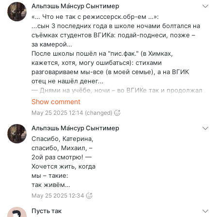
Альпэшь Ма́нсур Сынтимер
«… Что не так с режиссерск.обр-ем …»:
...сын 3 последних года в школе ночами болтался на
съёмках студентов ВГИКа: подай-поднеси, позже –
за камерой…
После школы пошёл на "пис.фак." (в Химках,
кажется, хотя, могу ошибаться): стихами
разговариваем мы-все (в моей семье), а на ВГИК
отец не нашёл денег...
— Днями на учёбе, ночи – во ВГИКе так и продолжал
работать…
Show comment
— Да, уже работал, попутно, нарабатывая
May 25 2025 12:14
(changed)
мастерство фото-художника (ну, и – деньги),
устроившись работать в фото-студии.
Альпэшь Ма́нсур Сынтимер
— В кон. IIIго курса такой жизни загремел в
Спасибо, Катерина,
реанимацию с остановкой сердца.
спасибо, Михаил, –
Тут отец:
2ой раз смотрю! —
„Чёрт – с тобой! иди на операторский.” - …сын к тому
Хочется жить, когда
времени заматерел и поступил в… ГИТР, что «… во
мы – такие:
ВГИКе крепостное право никто и не отменял …» -
так живём…
погиб 22 сент. 2022 г. – в… 20 км от границы, уже на
May 25 2025 12:34
территории Казаkстана...
Понятно, что мы-все – талантливые: он, до кучи, был
Пусть так