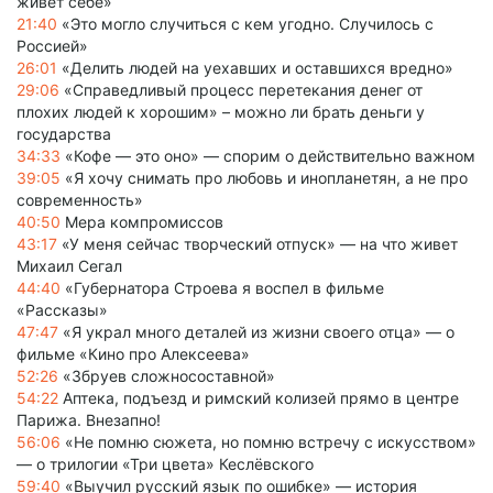
живет себе»
21:40
«Это могло случиться с кем угодно. Случилось с
Россией»
26:01
«Делить людей на уехавших и оставшихся вредно»
29:06
«Справедливый процесс перетекания денег от
плохих людей к хорошим» – можно ли брать деньги у
государства
34:33
«Кофе — это оно» — спорим о действительно важном
39:05
«Я хочу снимать про любовь и инопланетян, а не про
современность»
40:50
Мера компромиссов
43:17
«У меня сейчас творческий отпуск» — на что живет
Михаил Сегал
44:40
«Губернатора Строева я воспел в фильме
«Рассказы»
47:47
«Я украл много деталей из жизни своего отца» — о
фильме «Кино про Алексеева»
52:26
«Збруев сложносоставной»
54:22
Аптека, подъезд и римский колизей прямо в центре
Парижа. Внезапно!
56:06
«Не помню сюжета, но помню встречу с искусством»
— о трилогии «Три цвета» Кеслёвского
59:40
«Выучил русский язык по ошибке» — история