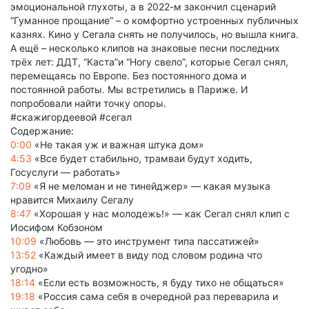
эмоциональной глухоты, а в 2022-м закончил сценарий
“Гуманное прощание” – о комфортно устроенных публичных
казнях. Кино у Сегала снять не получилось, но вышла книга.
А ещё – несколько клипов на знаковые песни последних
трёх лет: ДДТ, “Каста”и “Ногу свело”, которые Сегал снял,
перемещаясь по Европе. Без постоянного дома и
постоянной работы. Мы встретились в Париже. И
попробовали найти точку опоры.
#скажигордеевой #сегал
Содержание:
0:00
«Не такая уж и важная штука дом»
4:53
«Все будет стабильно, трамваи будут ходить,
Госуслуги — работать»
7:09
«Я не меломан и не тинейджер» — какая музыка
нравится Михаилу Сегалу
8:47
«Хорошая у нас молодежь!» — как Сегал снял клип с
Иосифом Кобзоном
10:09
«Любовь — это инструмент типа пассатижей»
13:52
«Каждый имеет в виду под словом родина что
угодно»
18:14
«Если есть возможность, я буду тихо не общаться»
19:18
«Россия сама себя в очередной раз переварила и