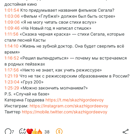
достойная кино
1:01:54
Кто придумывает названия фильмов Сегала?
1:03:06
«Фильм «Глубже!» должен был быть острее»
1:09:06
«Я не могу читать свои стихи вслух»
1:09:46
«На Новый год я написал стишок»
1:11:56
«Сказка черная краска» — стихи Сегала, которые
стали песней Касты
1:14:10
«Жизнь не зубной доктор. Она будет сверлить всё
время»
1:16:52
«Решил выпендриться» — почему мы встречаемся
в родных пейзажах
1:17:56
«Никто не знает, как учить режиссуре»
1:21:19
Что не так с режиссерским образованием в России?
1:23:04
«Груз 200»
1:25:29
«Можно закончить молчанием?»
P.S. «Случай на базе»
Катерина Гордеева
https://t.me/skazhigordeevoy
Инстаграм:
https://instagram.com/skazhigordeevoy
Твиттер
https://mobile.twitter.com/skazhigordeevoy
7
38