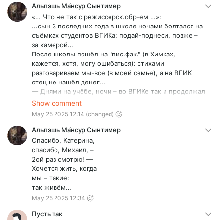
Альпэшь Ма́нсур Сынтимер
«… Что не так с режиссерск.обр-ем …»:
...сын 3 последних года в школе ночами болтался на
съёмках студентов ВГИКа: подай-поднеси, позже –
за камерой…
После школы пошёл на "пис.фак." (в Химках,
кажется, хотя, могу ошибаться): стихами
разговариваем мы-все (в моей семье), а на ВГИК
отец не нашёл денег...
— Днями на учёбе, ночи – во ВГИКе так и продолжал
работать…
Show comment
— Да, уже работал, попутно, нарабатывая
May 25 2025 12:14
(changed)
мастерство фото-художника (ну, и – деньги),
устроившись работать в фото-студии.
Альпэшь Ма́нсур Сынтимер
— В кон. IIIго курса такой жизни загремел в
Спасибо, Катерина,
реанимацию с остановкой сердца.
спасибо, Михаил, –
Тут отец:
2ой раз смотрю! —
„Чёрт – с тобой! иди на операторский.” - …сын к тому
Хочется жить, когда
времени заматерел и поступил в… ГИТР, что «… во
мы – такие:
ВГИКе крепостное право никто и не отменял …» -
так живём…
погиб 22 сент. 2022 г. – в… 20 км от границы, уже на
May 25 2025 12:34
территории Казаkстана...
Понятно, что мы-все – талантливые: он, до кучи, был
Пусть так