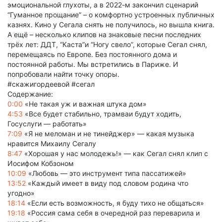
эмоциональной глухоты, а в 2022-м закончил сценарий
“Гуманное прощание” – о комфортно устроенных публичных
казнях. Кино у Сегала снять не получилось, но вышла книга.
А ещё – несколько клипов на знаковые песни последних
трёх лет: ДДТ, “Каста”и “Ногу свело”, которые Сегал снял,
перемещаясь по Европе. Без постоянного дома и
постоянной работы. Мы встретились в Париже. И
попробовали найти точку опоры.
#скажигордеевой #сегал
Содержание:
0:00
«Не такая уж и важная штука дом»
4:53
«Все будет стабильно, трамваи будут ходить,
Госуслуги — работать»
7:09
«Я не меломан и не тинейджер» — какая музыка
нравится Михаилу Сегалу
8:47
«Хорошая у нас молодежь!» — как Сегал снял клип с
Иосифом Кобзоном
10:09
«Любовь — это инструмент типа пассатижей»
13:52
«Каждый имеет в виду под словом родина что
угодно»
18:14
«Если есть возможность, я буду тихо не общаться»
19:18
«Россия сама себя в очередной раз переварила и