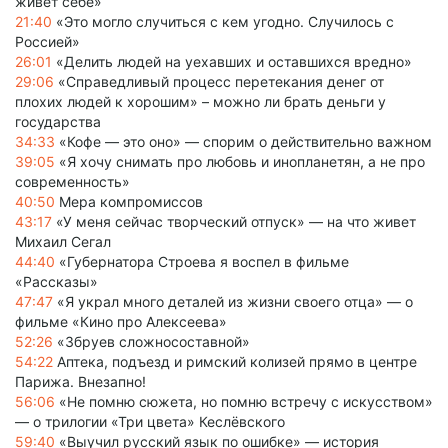
живет себе»
21:40
«Это могло случиться с кем угодно. Случилось с
Россией»
26:01
«Делить людей на уехавших и оставшихся вредно»
29:06
«Справедливый процесс перетекания денег от
плохих людей к хорошим» – можно ли брать деньги у
государства
34:33
«Кофе — это оно» — спорим о действительно важном
39:05
«Я хочу снимать про любовь и инопланетян, а не про
современность»
40:50
Мера компромиссов
43:17
«У меня сейчас творческий отпуск» — на что живет
Михаил Сегал
44:40
«Губернатора Строева я воспел в фильме
«Рассказы»
47:47
«Я украл много деталей из жизни своего отца» — о
фильме «Кино про Алексеева»
52:26
«Збруев сложносоставной»
54:22
Аптека, подъезд и римский колизей прямо в центре
Парижа. Внезапно!
56:06
«Не помню сюжета, но помню встречу с искусством»
— о трилогии «Три цвета» Кеслёвского
59:40
«Выучил русский язык по ошибке» — история