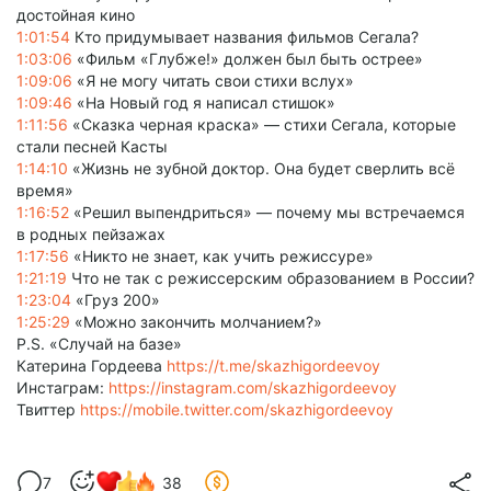
достойная кино
1:01:54
Кто придумывает названия фильмов Сегала?
1:03:06
«Фильм «Глубже!» должен был быть острее»
1:09:06
«Я не могу читать свои стихи вслух»
1:09:46
«На Новый год я написал стишок»
1:11:56
«Сказка черная краска» — стихи Сегала, которые
стали песней Касты
1:14:10
«Жизнь не зубной доктор. Она будет сверлить всё
время»
1:16:52
«Решил выпендриться» — почему мы встречаемся
в родных пейзажах
1:17:56
«Никто не знает, как учить режиссуре»
1:21:19
Что не так с режиссерским образованием в России?
1:23:04
«Груз 200»
1:25:29
«Можно закончить молчанием?»
P.S. «Случай на базе»
Катерина Гордеева
https://t.me/skazhigordeevoy
Инстаграм:
https://instagram.com/skazhigordeevoy
Твиттер
https://mobile.twitter.com/skazhigordeevoy
7
38