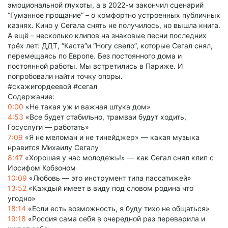
эмоциональной глухоты, а в 2022-м закончил сценарий
“Гуманное прощание” – о комфортно устроенных публичных
казнях. Кино у Сегала снять не получилось, но вышла книга.
А ещё – несколько клипов на знаковые песни последних
трёх лет: ДДТ, “Каста”и “Ногу свело”, которые Сегал снял,
перемещаясь по Европе. Без постоянного дома и
постоянной работы. Мы встретились в Париже. И
попробовали найти точку опоры.
#скажигордеевой #сегал
Содержание:
0:00
«Не такая уж и важная штука дом»
4:53
«Все будет стабильно, трамваи будут ходить,
Госуслуги — работать»
7:09
«Я не меломан и не тинейджер» — какая музыка
нравится Михаилу Сегалу
8:47
«Хорошая у нас молодежь!» — как Сегал снял клип с
Иосифом Кобзоном
10:09
«Любовь — это инструмент типа пассатижей»
13:52
«Каждый имеет в виду под словом родина что
угодно»
18:14
«Если есть возможность, я буду тихо не общаться»
19:18
«Россия сама себя в очередной раз переварила и