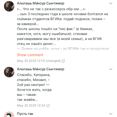
Альпэшь Ма́нсур Сынтимер
«… Что не так с режиссерск.обр-ем …»:
...сын 3 последних года в школе ночами болтался на
съёмках студентов ВГИКа: подай-поднеси, позже –
за камерой…
После школы пошёл на "пис.фак." (в Химках,
кажется, хотя, могу ошибаться): стихами
разговариваем мы-все (в моей семье), а на ВГИК
отец не нашёл денег...
— Днями на учёбе, ночи – во ВГИКе так и продолжал
работать…
Show comment
— Да, уже работал, попутно, нарабатывая
May 25 2025 12:14
(changed)
мастерство фото-художника (ну, и – деньги),
устроившись работать в фото-студии.
Альпэшь Ма́нсур Сынтимер
— В кон. IIIго курса такой жизни загремел в
Спасибо, Катерина,
реанимацию с остановкой сердца.
спасибо, Михаил, –
Тут отец:
2ой раз смотрю! —
„Чёрт – с тобой! иди на операторский.” - …сын к тому
Хочется жить, когда
времени заматерел и поступил в… ГИТР, что «… во
мы – такие:
ВГИКе крепостное право никто и не отменял …» -
так живём…
погиб 22 сент. 2022 г. – в… 20 км от границы, уже на
May 25 2025 12:34
территории Казаkстана...
Понятно, что мы-все – талантливые: он, до кучи, был
Пусть так