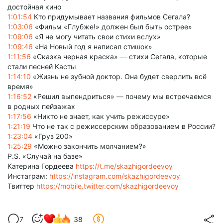
достойная кино
1:01:54
Кто придумывает названия фильмов Сегала?
1:03:06
«Фильм «Глубже!» должен был быть острее»
1:09:06
«Я не могу читать свои стихи вслух»
1:09:46
«На Новый год я написал стишок»
1:11:56
«Сказка черная краска» — стихи Сегала, которые
стали песней Касты
1:14:10
«Жизнь не зубной доктор. Она будет сверлить всё
время»
1:16:52
«Решил выпендриться» — почему мы встречаемся
в родных пейзажах
1:17:56
«Никто не знает, как учить режиссуре»
1:21:19
Что не так с режиссерским образованием в России?
1:23:04
«Груз 200»
1:25:29
«Можно закончить молчанием?»
P.S. «Случай на базе»
Катерина Гордеева
https://t.me/skazhigordeevoy
Инстаграм:
https://instagram.com/skazhigordeevoy
Твиттер
https://mobile.twitter.com/skazhigordeevoy
7
38