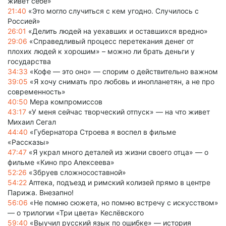
живет себе»
21:40
«Это могло случиться с кем угодно. Случилось с
Россией»
26:01
«Делить людей на уехавших и оставшихся вредно»
29:06
«Справедливый процесс перетекания денег от
плохих людей к хорошим» – можно ли брать деньги у
государства
34:33
«Кофе — это оно» — спорим о действительно важном
39:05
«Я хочу снимать про любовь и инопланетян, а не про
современность»
40:50
Мера компромиссов
43:17
«У меня сейчас творческий отпуск» — на что живет
Михаил Сегал
44:40
«Губернатора Строева я воспел в фильме
«Рассказы»
47:47
«Я украл много деталей из жизни своего отца» — о
фильме «Кино про Алексеева»
52:26
«Збруев сложносоставной»
54:22
Аптека, подъезд и римский колизей прямо в центре
Парижа. Внезапно!
56:06
«Не помню сюжета, но помню встречу с искусством»
— о трилогии «Три цвета» Кеслёвского
59:40
«Выучил русский язык по ошибке» — история