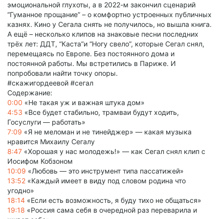
эмоциональной глухоты, а в 2022-м закончил сценарий
“Гуманное прощание” – о комфортно устроенных публичных
казнях. Кино у Сегала снять не получилось, но вышла книга.
А ещё – несколько клипов на знаковые песни последних
трёх лет: ДДТ, “Каста”и “Ногу свело”, которые Сегал снял,
перемещаясь по Европе. Без постоянного дома и
постоянной работы. Мы встретились в Париже. И
попробовали найти точку опоры.
#скажигордеевой #сегал
Содержание:
0:00
«Не такая уж и важная штука дом»
4:53
«Все будет стабильно, трамваи будут ходить,
Госуслуги — работать»
7:09
«Я не меломан и не тинейджер» — какая музыка
нравится Михаилу Сегалу
8:47
«Хорошая у нас молодежь!» — как Сегал снял клип с
Иосифом Кобзоном
10:09
«Любовь — это инструмент типа пассатижей»
13:52
«Каждый имеет в виду под словом родина что
угодно»
18:14
«Если есть возможность, я буду тихо не общаться»
19:18
«Россия сама себя в очередной раз переварила и