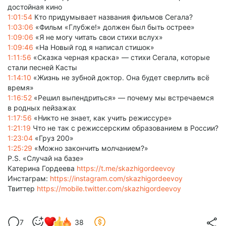
достойная кино
1:01:54
Кто придумывает названия фильмов Сегала?
1:03:06
«Фильм «Глубже!» должен был быть острее»
1:09:06
«Я не могу читать свои стихи вслух»
1:09:46
«На Новый год я написал стишок»
1:11:56
«Сказка черная краска» — стихи Сегала, которые
стали песней Касты
1:14:10
«Жизнь не зубной доктор. Она будет сверлить всё
время»
1:16:52
«Решил выпендриться» — почему мы встречаемся
в родных пейзажах
1:17:56
«Никто не знает, как учить режиссуре»
1:21:19
Что не так с режиссерским образованием в России?
1:23:04
«Груз 200»
1:25:29
«Можно закончить молчанием?»
P.S. «Случай на базе»
Катерина Гордеева
https://t.me/skazhigordeevoy
Инстаграм:
https://instagram.com/skazhigordeevoy
Твиттер
https://mobile.twitter.com/skazhigordeevoy
7
38