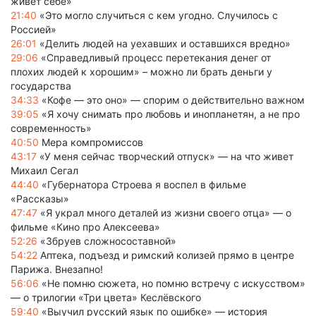
живет себе»
21:40
«Это могло случиться с кем угодно. Случилось с
Россией»
26:01
«Делить людей на уехавших и оставшихся вредно»
29:06
«Справедливый процесс перетекания денег от
плохих людей к хорошим» – можно ли брать деньги у
государства
34:33
«Кофе — это оно» — спорим о действительно важном
39:05
«Я хочу снимать про любовь и инопланетян, а не про
современность»
40:50
Мера компромиссов
43:17
«У меня сейчас творческий отпуск» — на что живет
Михаил Сегал
44:40
«Губернатора Строева я воспел в фильме
«Рассказы»
47:47
«Я украл много деталей из жизни своего отца» — о
фильме «Кино про Алексеева»
52:26
«Збруев сложносоставной»
54:22
Аптека, подъезд и римский колизей прямо в центре
Парижа. Внезапно!
56:06
«Не помню сюжета, но помню встречу с искусством»
— о трилогии «Три цвета» Кеслёвского
59:40
«Выучил русский язык по ошибке» — история