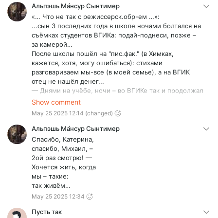
Альпэшь Ма́нсур Сынтимер
«… Что не так с режиссерск.обр-ем …»:
...сын 3 последних года в школе ночами болтался на
съёмках студентов ВГИКа: подай-поднеси, позже –
за камерой…
После школы пошёл на "пис.фак." (в Химках,
кажется, хотя, могу ошибаться): стихами
разговариваем мы-все (в моей семье), а на ВГИК
отец не нашёл денег...
— Днями на учёбе, ночи – во ВГИКе так и продолжал
работать…
Show comment
— Да, уже работал, попутно, нарабатывая
May 25 2025 12:14
(changed)
мастерство фото-художника (ну, и – деньги),
устроившись работать в фото-студии.
Альпэшь Ма́нсур Сынтимер
— В кон. IIIго курса такой жизни загремел в
Спасибо, Катерина,
реанимацию с остановкой сердца.
спасибо, Михаил, –
Тут отец:
2ой раз смотрю! —
„Чёрт – с тобой! иди на операторский.” - …сын к тому
Хочется жить, когда
времени заматерел и поступил в… ГИТР, что «… во
мы – такие:
ВГИКе крепостное право никто и не отменял …» -
так живём…
погиб 22 сент. 2022 г. – в… 20 км от границы, уже на
May 25 2025 12:34
территории Казаkстана...
Понятно, что мы-все – талантливые: он, до кучи, был
Пусть так