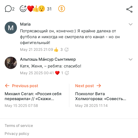
2
31
Maria
Потрясающий он, конечно:) Я крайне далека от
футбола и никогда не смотрела его канал - но он
офигительный!
May 21 2025 21:09
3
Альпэшь Ма́нсур Сынтимер
Катя, Женя, – ребята: спасибо!
May 25 2025 00:41
1
Previous post
Next post
Михаил Сегал: «Россия себя
Психолог Вита
переварила» // «Скажи
Холмогорова: «Cовесть
Гордеевой»
говорит только, когда её
May 15 2025 07:58
May 28 2025 11:14
спрашивают» // «Cкажи
Гордеевой»
Terms of service
Privacy policy