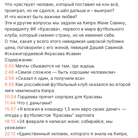
Что чувствует человек, который поставил на кон всё,
проиграл, но не сдался, а шёл дальше и – выиграл?
И что может быть важнее любви?
Эти и другие вопросы мы задали на Кипре Жене Савину,
президенту ФК «Красава», первого в мире футбольного
клуба, который сменил страну, но не изменил себе.
О том, какая у всего этого невидимая широкой публике
цена, поговорили с его женой, певицей Дашей Савиной.
#скажигордеевой #красава #савин
Содержание:
0:00
Мечты сбываются не там, где ждешь
2:48
«Самое сложное — быть хорошим человеком»
3:56
«Сказал я один, а получили все»
6:55
Как российский футбольный клуб оказался во второй
лиге чемпионата Кипра
10:04
Гордеева прячет сюрприз для Красавы
11:44
Что с деньгами?
15:57
«Я вложил в команду 1,5 млн евро своих денег» —
откуда у футболистов “Красавы” зарплата
18:15
«24 февраля я написал жене: собирайся, мы
уезжаем»
22:12
«Единственный человек, которого я знала на Кипре,