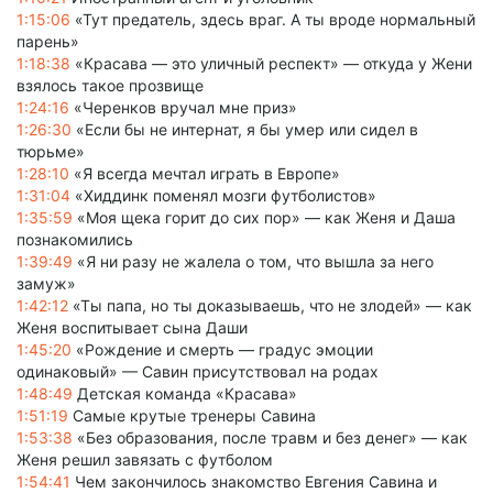
1:15:06
«Тут предатель, здесь враг. А ты вроде нормальный
парень»
1:18:38
«Красава — это уличный респект» — откуда у Жени
взялось такое прозвище
1:24:16
«Черенков вручал мне приз»
1:26:30
«Если бы не интернат, я бы умер или сидел в
тюрьме»
1:28:10
«Я всегда мечтал играть в Европе»
1:31:04
«Хиддинк поменял мозги футболистов»
1:35:59
«Моя щека горит до сих пор» — как Женя и Даша
познакомились
1:39:49
«Я ни разу не жалела о том, что вышла за него
замуж»
1:42:12
«Ты папа, но ты доказываешь, что не злодей» — как
Женя воспитывает сына Даши
1:45:20
«Рождение и смерть — градус эмоции
одинаковый» — Савин присутствовал на родах
1:48:49
Детская команда «Красава»
1:51:19
Самые крутые тренеры Савина
1:53:38
«Без образования, после травм и без денег» — как
Женя решил завязать с футболом
1:54:41
Чем закончилось знакомство Евгения Савина и