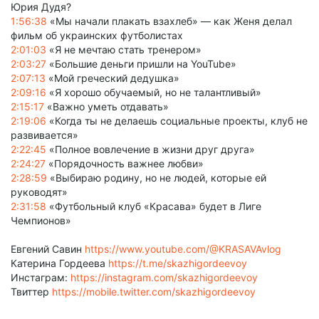
Юрия Дудя?
1:56:38
«Мы начали плакать взахлеб» — как Женя делал
фильм об украинских футболистах
2:01:03
«Я не мечтаю стать тренером»
2:03:27
«Большие деньги пришли на YouTube»
2:07:13
«Мой греческий дедушка»
2:09:16
«Я хорошо обучаемый, но не талантливый»
2:15:17
«Важно уметь отдавать»
2:19:06
«Когда ты не делаешь социальные проекты, клуб не
развивается»
2:22:45
«Полное вовлечение в жизни друг друга»
2:24:27
«Порядочность важнее любви»
2:28:59
«Выбираю родину, но не людей, которые ей
руководят»
2:31:58
«Футбольный клуб «Красава» будет в Лиге
Чемпионов»
Евгений Савин
https://www.youtube.com/@KRASAVAvlog
Катерина Гордеева
https://t.me/skazhigordeevoy
Инстаграм:
https://instagram.com/skazhigordeevoy
Твиттер
https://mobile.twitter.com/skazhigordeevoy