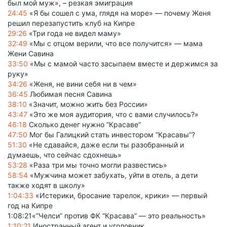
был мой муж», – резкая эмиграция
24:45
«Я бы сошел с ума, глядя на море» — почему Женя
решил перезапустить клуб на Кипре
29:26
«Три года не видел маму»
32:49
«Мы с отцом верили, что все получится» — мама
Жени Савина
33:50
«Мы с мамой часто засыпаем вместе и держимся за
руку»
34:26
«Женя, не вини себя ни в чем»
36:45
Любимая песня Савина
38:10
«Значит, можно жить без России»
43:47
«Это же моя аудитория, что с вами случилось?»
46:18
Сколько денег нужно “Красаве”
47:50
Мог бы Галицкий стать инвестором “Красавы”?
51:30
«Не сдавайся, даже если ты разобранный и
думаешь, что сейчас сдохнешь»
53:28
«Раза три мы точно могли развестись»
58:54
«Мужчина может забухать, уйти в отель, а дети
также ходят в школу»
1:04:33
«Истерики, бросание тарелок, крики» — первый
год на Кипре
1:08:21«”Челси” против ФК “Красава” — это реальность»
1:10:21
Иностранный агент и уголовник