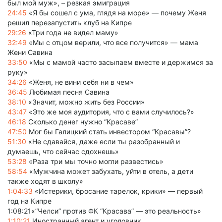
был мой муж», – резкая эмиграция
24:45
«Я бы сошел с ума, глядя на море» — почему Женя
решил перезапустить клуб на Кипре
29:26
«Три года не видел маму»
32:49
«Мы с отцом верили, что все получится» — мама
Жени Савина
33:50
«Мы с мамой часто засыпаем вместе и держимся за
руку»
34:26
«Женя, не вини себя ни в чем»
36:45
Любимая песня Савина
38:10
«Значит, можно жить без России»
43:47
«Это же моя аудитория, что с вами случилось?»
46:18
Сколько денег нужно “Красаве”
47:50
Мог бы Галицкий стать инвестором “Красавы”?
51:30
«Не сдавайся, даже если ты разобранный и
думаешь, что сейчас сдохнешь»
53:28
«Раза три мы точно могли развестись»
58:54
«Мужчина может забухать, уйти в отель, а дети
также ходят в школу»
1:04:33
«Истерики, бросание тарелок, крики» — первый
год на Кипре
1:08:21«”Челси” против ФК “Красава” — это реальность»
1:10:21
Иностранный агент и уголовник