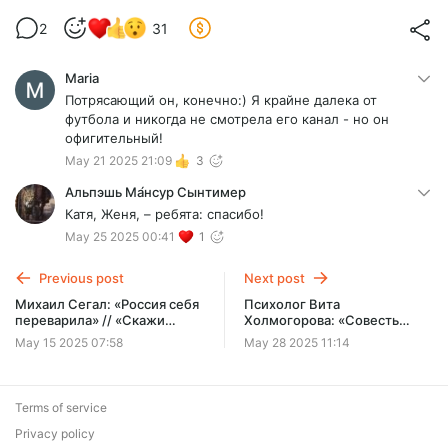
2
31
Maria
Потрясающий он, конечно:) Я крайне далека от
футбола и никогда не смотрела его канал - но он
офигительный!
May 21 2025 21:09
3
Альпэшь Ма́нсур Сынтимер
Катя, Женя, – ребята: спасибо!
May 25 2025 00:41
1
Previous post
Next post
Михаил Сегал: «Россия себя
Психолог Вита
переварила» // «Скажи
Холмогорова: «Cовесть
Гордеевой»
говорит только, когда её
May 15 2025 07:58
May 28 2025 11:14
спрашивают» // «Cкажи
Гордеевой»
Terms of service
Privacy policy