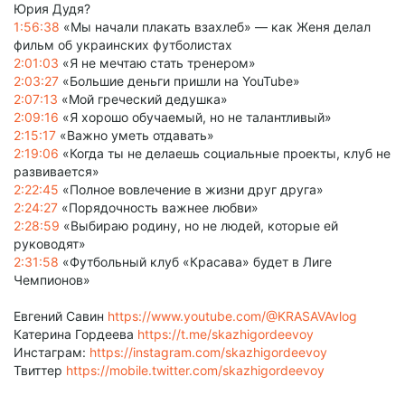
Юрия Дудя?
1:56:38
«Мы начали плакать взахлеб» — как Женя делал
фильм об украинских футболистах
2:01:03
«Я не мечтаю стать тренером»
2:03:27
«Большие деньги пришли на YouTube»
2:07:13
«Мой греческий дедушка»
2:09:16
«Я хорошо обучаемый, но не талантливый»
2:15:17
«Важно уметь отдавать»
2:19:06
«Когда ты не делаешь социальные проекты, клуб не
развивается»
2:22:45
«Полное вовлечение в жизни друг друга»
2:24:27
«Порядочность важнее любви»
2:28:59
«Выбираю родину, но не людей, которые ей
руководят»
2:31:58
«Футбольный клуб «Красава» будет в Лиге
Чемпионов»
Евгений Савин
https://www.youtube.com/@KRASAVAvlog
Катерина Гордеева
https://t.me/skazhigordeevoy
Инстаграм:
https://instagram.com/skazhigordeevoy
Твиттер
https://mobile.twitter.com/skazhigordeevoy