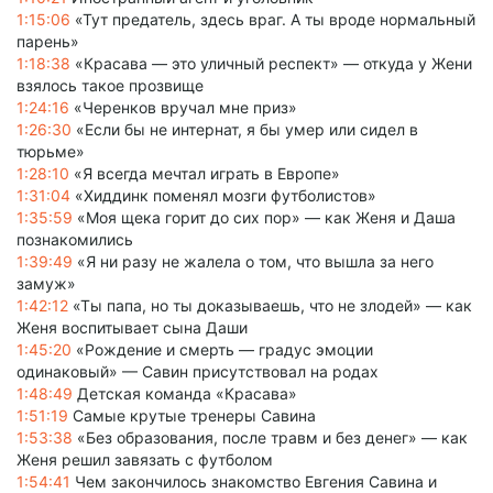
1:15:06
«Тут предатель, здесь враг. А ты вроде нормальный
парень»
1:18:38
«Красава — это уличный респект» — откуда у Жени
взялось такое прозвище
1:24:16
«Черенков вручал мне приз»
1:26:30
«Если бы не интернат, я бы умер или сидел в
тюрьме»
1:28:10
«Я всегда мечтал играть в Европе»
1:31:04
«Хиддинк поменял мозги футболистов»
1:35:59
«Моя щека горит до сих пор» — как Женя и Даша
познакомились
1:39:49
«Я ни разу не жалела о том, что вышла за него
замуж»
1:42:12
«Ты папа, но ты доказываешь, что не злодей» — как
Женя воспитывает сына Даши
1:45:20
«Рождение и смерть — градус эмоции
одинаковый» — Савин присутствовал на родах
1:48:49
Детская команда «Красава»
1:51:19
Самые крутые тренеры Савина
1:53:38
«Без образования, после травм и без денег» — как
Женя решил завязать с футболом
1:54:41
Чем закончилось знакомство Евгения Савина и