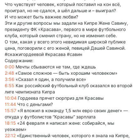
Что чувствует человек, который поставил на кон всё,
проиграл, но не сдался, а шёл дальше и – выиграл?
И что может быть важнее любви?
Эти и другие вопросы мы задали на Кипре Жене Савину,
президенту ФК «Красава», первого в мире футбольного
клуба, который сменил страну, но не изменил себе.
О том, какая у всего этого невидимая широкой публике
цена, поговорили с его женой, певицей Дашей Савиной.
#скажигордеевой #красава #савин
Содержание:
0:00
Мечты сбываются не там, где ждешь
2:48
«Самое сложное — быть хорошим человеком»
3:56
«Сказал я один, а получили все»
6:55
Как российский футбольный клуб оказался во второй
лиге чемпионата Кипра
10:04
Гордеева прячет сюрприз для Красавы
11:44
Что с деньгами?
15:57
«Я вложил в команду 1,5 млн евро своих денег» —
откуда у футболистов “Красавы” зарплата
18:15
«24 февраля я написал жене: собирайся, мы
уезжаем»
22:12
«Единственный человек, которого я знала на Кипре,