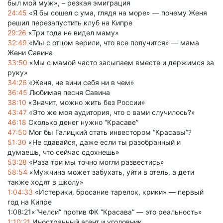
был мой муж», – резкая эмиграция
24:45
«Я бы сошел с ума, глядя на море» — почему Женя
решил перезапустить клуб на Кипре
29:26
«Три года не видел маму»
32:49
«Мы с отцом верили, что все получится» — мама
Жени Савина
33:50
«Мы с мамой часто засыпаем вместе и держимся за
руку»
34:26
«Женя, не вини себя ни в чем»
36:45
Любимая песня Савина
38:10
«Значит, можно жить без России»
43:47
«Это же моя аудитория, что с вами случилось?»
46:18
Сколько денег нужно “Красаве”
47:50
Мог бы Галицкий стать инвестором “Красавы”?
51:30
«Не сдавайся, даже если ты разобранный и
думаешь, что сейчас сдохнешь»
53:28
«Раза три мы точно могли развестись»
58:54
«Мужчина может забухать, уйти в отель, а дети
также ходят в школу»
1:04:33
«Истерики, бросание тарелок, крики» — первый
год на Кипре
1:08:21«”Челси” против ФК “Красава” — это реальность»
1:10:21
Иностранный агент и уголовник