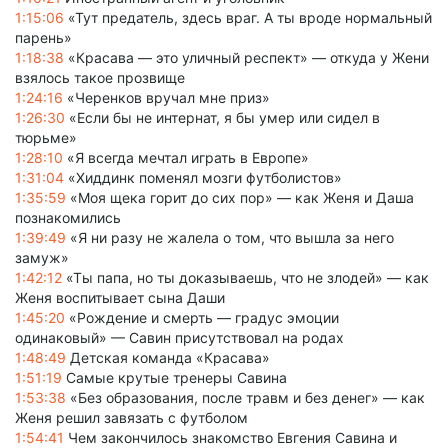
1:15:06
«Тут предатель, здесь враг. А ты вроде нормальный
парень»
1:18:38
«Красава — это уличный респект» — откуда у Жени
взялось такое прозвище
1:24:16
«Черенков вручал мне приз»
1:26:30
«Если бы не интернат, я бы умер или сидел в
тюрьме»
1:28:10
«Я всегда мечтал играть в Европе»
1:31:04
«Хиддинк поменял мозги футболистов»
1:35:59
«Моя щека горит до сих пор» — как Женя и Даша
познакомились
1:39:49
«Я ни разу не жалела о том, что вышла за него
замуж»
1:42:12
«Ты папа, но ты доказываешь, что не злодей» — как
Женя воспитывает сына Даши
1:45:20
«Рождение и смерть — градус эмоции
одинаковый» — Савин присутствовал на родах
1:48:49
Детская команда «Красава»
1:51:19
Самые крутые тренеры Савина
1:53:38
«Без образования, после травм и без денег» — как
Женя решил завязать с футболом
1:54:41
Чем закончилось знакомство Евгения Савина и