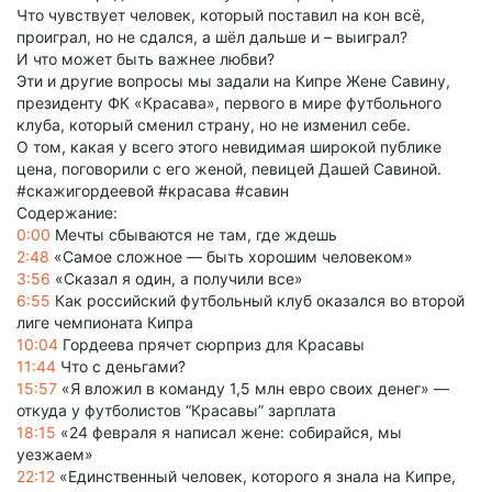
Что чувствует человек, который поставил на кон всё,
проиграл, но не сдался, а шёл дальше и – выиграл?
И что может быть важнее любви?
Эти и другие вопросы мы задали на Кипре Жене Савину,
президенту ФК «Красава», первого в мире футбольного
клуба, который сменил страну, но не изменил себе.
О том, какая у всего этого невидимая широкой публике
цена, поговорили с его женой, певицей Дашей Савиной.
#скажигордеевой #красава #савин
Содержание:
0:00
Мечты сбываются не там, где ждешь
2:48
«Самое сложное — быть хорошим человеком»
3:56
«Сказал я один, а получили все»
6:55
Как российский футбольный клуб оказался во второй
лиге чемпионата Кипра
10:04
Гордеева прячет сюрприз для Красавы
11:44
Что с деньгами?
15:57
«Я вложил в команду 1,5 млн евро своих денег» —
откуда у футболистов “Красавы” зарплата
18:15
«24 февраля я написал жене: собирайся, мы
уезжаем»
22:12
«Единственный человек, которого я знала на Кипре,