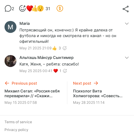
2
31
Maria
Потрясающий он, конечно:) Я крайне далека от
футбола и никогда не смотрела его канал - но он
офигительный!
May 21 2025 21:09
3
Альпэшь Ма́нсур Сынтимер
Катя, Женя, – ребята: спасибо!
May 25 2025 00:41
1
Previous post
Next post
Михаил Сегал: «Россия себя
Психолог Вита
переварила» // «Скажи
Холмогорова: «Cовесть
Гордеевой»
говорит только, когда её
May 15 2025 07:58
May 28 2025 11:14
спрашивают» // «Cкажи
Гордеевой»
Terms of service
Privacy policy