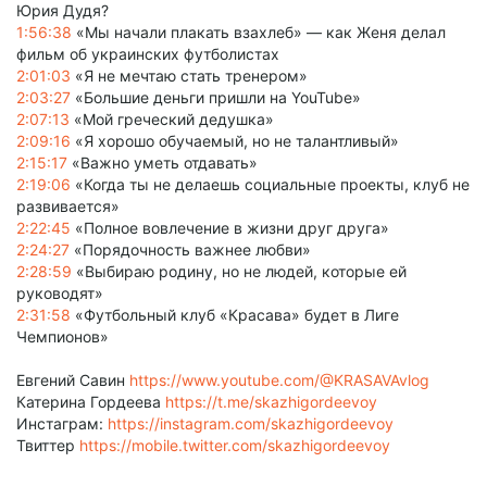
Юрия Дудя?
1:56:38
«Мы начали плакать взахлеб» — как Женя делал
фильм об украинских футболистах
2:01:03
«Я не мечтаю стать тренером»
2:03:27
«Большие деньги пришли на YouTube»
2:07:13
«Мой греческий дедушка»
2:09:16
«Я хорошо обучаемый, но не талантливый»
2:15:17
«Важно уметь отдавать»
2:19:06
«Когда ты не делаешь социальные проекты, клуб не
развивается»
2:22:45
«Полное вовлечение в жизни друг друга»
2:24:27
«Порядочность важнее любви»
2:28:59
«Выбираю родину, но не людей, которые ей
руководят»
2:31:58
«Футбольный клуб «Красава» будет в Лиге
Чемпионов»
Евгений Савин
https://www.youtube.com/@KRASAVAvlog
Катерина Гордеева
https://t.me/skazhigordeevoy
Инстаграм:
https://instagram.com/skazhigordeevoy
Твиттер
https://mobile.twitter.com/skazhigordeevoy