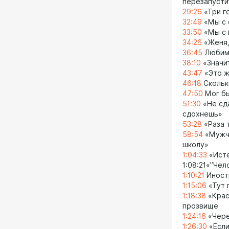
перезапусти
29:26
«Три г
32:49
«Мы с 
33:50
«Мы с 
34:26
«Женя,
36:45
Любима
38:10
«Значит
43:47
«Это ж
46:18
Скольк
47:50
Мог бы
51:30
«Не сда
сдохнешь»
53:28
«Раза 
58:54
«Мужчи
школу»
1:04:33
«Исте
1:08:21«”Чел
1:10:21
Иностр
1:15:06
«Тут 
1:18:38
«Крас
прозвище
1:24:16
«Чере
1:26:30
«Если