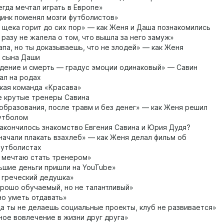
егда мечтал играть в Европе»
инк поменял мозги футболистов»
щека горит до сих пор» — как Женя и Даша познакомились
 разу не жалела о том, что вышла за него замуж»
па, но ты доказываешь, что не злодей» — как Женя
 сына Даши
ение и смерть — градус эмоции одинаковый» — Савин
ал на родах
ая команда «Красава»
 крутые тренеры Савина
образования, после травм и без денег» — как Женя решил
футболом
акончилось знакомство Евгения Савина и Юрия Дудя?
ачали плакать взахлеб» — как Женя делал фильм об
футболистах
 мечтаю стать тренером»
шие деньги пришли на YouTube»
греческий дедушка»
рошо обучаемый, но не талантливый»
о уметь отдавать»
а ты не делаешь социальные проекты, клуб не развивается»
ое вовлечение в жизни друг друга»