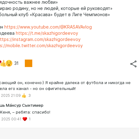
ядочность важнее любви»
раю родину, но не людей, которые ей руководят»
ольный клуб «Красава» будет в Лиге Чемпионов»
ин
https://www.youtube.com/@KRASAVAvlog
рдеева
https://t.me/skazhigordeevoy
ttps://instagram.com/skazhigordeevoy
s://mobile.twitter.com/skazhigordeevoy
31
сающий он, конечно:) Я крайне далека от футбола и никогда не
ела его канал - но он офигительный!
 2025 21:09
3
шь Ма́нсур Сынтимер
Женя, – ребята: спасибо!
 2025 00:41
1