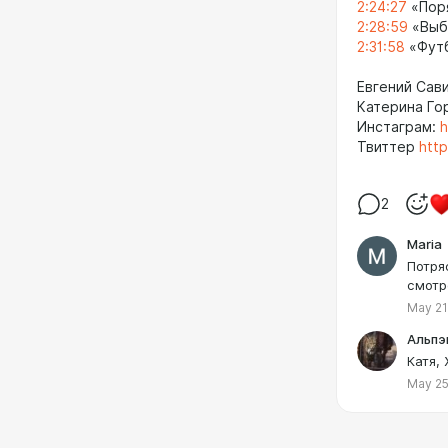
2:24:27
«Пор
2:28:59
«Выби
2:31:58
«Футб
Евгений Сав
Катерина Го
Инстаграм:
h
Твиттер
http
2
Maria
Потря
смотр
May 21
Альпэ
Катя, 
May 25