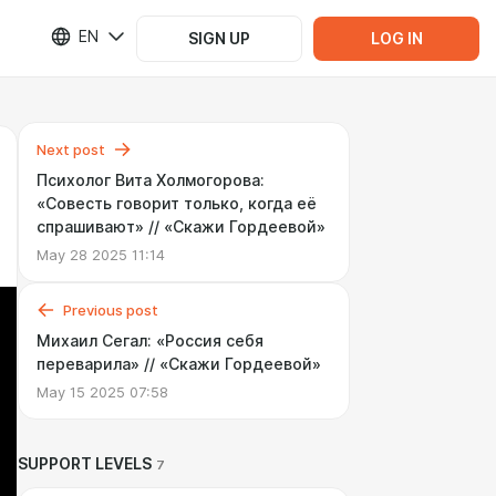
EN
SIGN UP
LOG IN
Next post
Психолог Вита Холмогорова:
«Cовесть говорит только, когда её
спрашивают» // «Cкажи Гордеевой»
May 28 2025 11:14
Previous post
Михаил Сегал: «Россия себя
переварила» // «Скажи Гордеевой»
May 15 2025 07:58
SUPPORT LEVELS
7