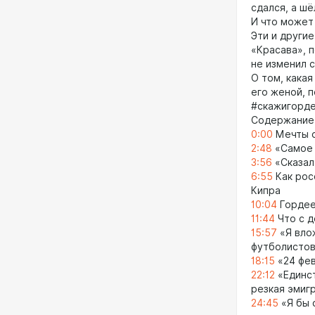
сдался, а шё
И что может
Эти и други
«Красава», 
не изменил 
О том, какая
его женой, 
#скажигорде
Содержание
0:00
Мечты с
2:48
«Самое 
3:56
«Сказал 
6:55
Как рос
Кипра
10:04
Гордее
11:44
Что с д
15:57
«Я влож
футболистов
18:15
«24 фев
22:12
«Единст
резкая эмиг
24:45
«Я бы 