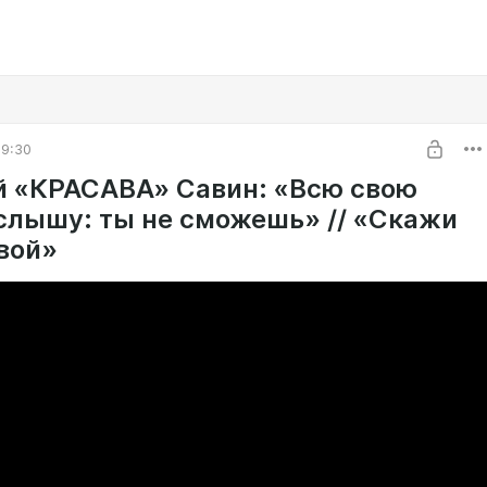
09:30
й «КРАСАВА» Савин: «Всю свою
слышу: ты не сможешь» // «Скажи
вой»