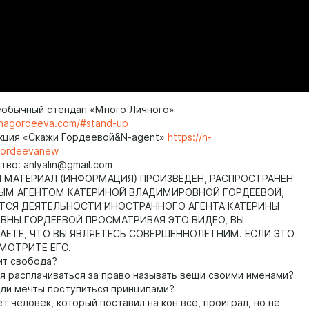
еобычный стендап «Много Личного»
rinagordeeva.com/#stand-up
кция «Скажи Гордеевой&N-agent»
https://n-
gordeevanew
во: anlyalin@gmail.com
МАТЕРИАЛ (ИНФОРМАЦИЯ) ПРОИЗВЕДЕН, РАСПРОСТРАНЕН
ЫМ АГЕНТОМ КАТЕРИНОЙ ВЛАДИМИРОВНОЙ ГОРДЕЕВОЙ,
ТСЯ ДЕЯТЕЛЬНОСТИ ИНОСТРАННОГО АГЕНТА КАТЕРИНЫ
НЫ ГОРДЕЕВОЙ ПРОСМАТРИВАЯ ЭТО ВИДЕО, ВЫ
ЕТЕ, ЧТО ВЫ ЯВЛЯЕТЕСЬ СОВЕРШЕННОЛЕТНИМ. ЕСЛИ ЭТО
СМОТРИТЕ ЕГО.
ит свобода?
я расплачиваться за право называть вещи своими именами?
ди мечты поступиться принципами?
т человек, который поставил на кон всё, проиграл, но не