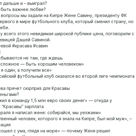
л дальше и – выиграл?
 быть важнее любви?
е вопросы мы задали на Кипре Жене Савину, президенту ФК
первого в мире футбольного клуба, который сменил страну, но
себе.
 у всего этого невидимая широкой публике цена, поговорили с
певицей Дашей Савиной.
евой #красава #савин
:
бываются не там, где ждешь
сложное — быть хорошим человеком»
я один, а получили все»
сийский футбольный клуб оказался во второй лиге чемпионата
ва прячет сюрприз для Красавы
еньгами?
ил в команду 1,5 млн евро своих денег» — откуда у
 “Красавы” зарплата
раля я написал жене: собирайся, мы уезжаем»
венный человек, которого я знала на Кипре, был мой муж», –
рация
сошел с ума, глядя на море» — почему Женя решил