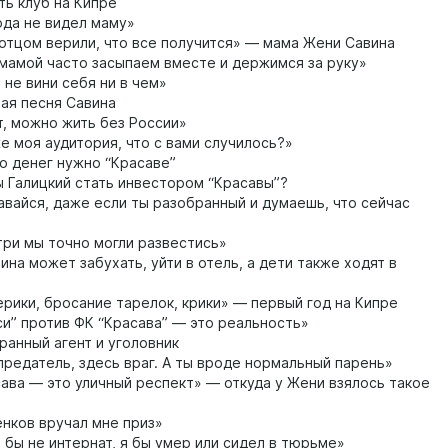
ть клуб на Кипре
ода не видел маму»
отцом верили, что все получится» — мама Жени Савина
мамой часто засыпаем вместе и держимся за руку»
 не вини себя ни в чем»
я песня Савина
, можно жить без России»
е моя аудитория, что с вами случилось?»
о денег нужно “Красаве”
 Галицкий стать инвестором “Красавы”?
вайся, даже если ты разобранный и думаешь, что сейчас
три мы точно могли развестись»
на может забухать, уйти в отель, а дети также ходят в
рики, бросание тарелок, крики» — первый год на Кипре
си” против ФК “Красава” — это реальность»
анный агент и уголовник
предатель, здесь враг. А ты вроде нормальный парень»
ава — это уличный респект» — откуда у Жени взялось такое
нков вручал мне приз»
 бы не интернат, я бы умер или сидел в тюрьме»