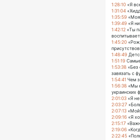
1:28:10
«Я вс
1:31:04
«Хидд
1:35:59
«Моя 
1:39:49
«Я ни
1:42:12
«Ты па
воспитывает
1:45:20
«Рожд
присутствов
1:48:49
Детск
1:51:19
Самые
1:53:38
«Без 
завязать с 
1:54:41
Чем з
1:56:38
«Мы н
украинских 
2:01:03
«Я не
2:03:27
«Боль
2:07:13
«Мой 
2:09:16
«Я хо
2:15:17
«Важн
2:19:06
«Когд
2:22:45
«Полн