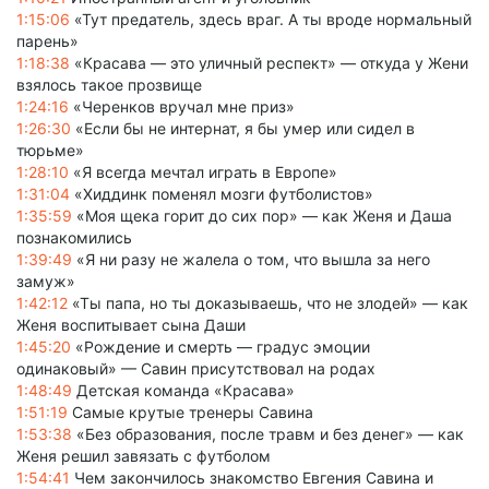
1:15:06
«Тут предатель, здесь враг. А ты вроде нормальный
парень»
1:18:38
«Красава — это уличный респект» — откуда у Жени
взялось такое прозвище
1:24:16
«Черенков вручал мне приз»
1:26:30
«Если бы не интернат, я бы умер или сидел в
тюрьме»
1:28:10
«Я всегда мечтал играть в Европе»
1:31:04
«Хиддинк поменял мозги футболистов»
1:35:59
«Моя щека горит до сих пор» — как Женя и Даша
познакомились
1:39:49
«Я ни разу не жалела о том, что вышла за него
замуж»
1:42:12
«Ты папа, но ты доказываешь, что не злодей» — как
Женя воспитывает сына Даши
1:45:20
«Рождение и смерть — градус эмоции
одинаковый» — Савин присутствовал на родах
1:48:49
Детская команда «Красава»
1:51:19
Самые крутые тренеры Савина
1:53:38
«Без образования, после травм и без денег» — как
Женя решил завязать с футболом
1:54:41
Чем закончилось знакомство Евгения Савина и