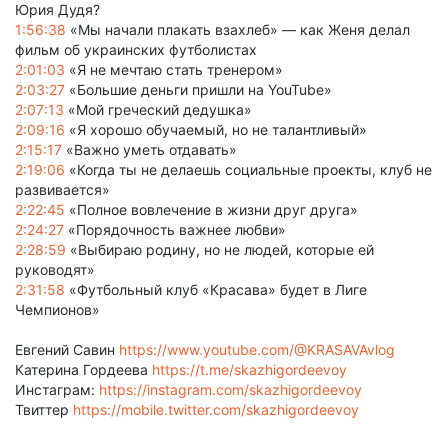
Юрия Дудя?
1:56:38
«Мы начали плакать взахлеб» — как Женя делал
фильм об украинских футболистах
2:01:03
«Я не мечтаю стать тренером»
2:03:27
«Большие деньги пришли на YouTube»
2:07:13
«Мой греческий дедушка»
2:09:16
«Я хорошо обучаемый, но не талантливый»
2:15:17
«Важно уметь отдавать»
2:19:06
«Когда ты не делаешь социальные проекты, клуб не
развивается»
2:22:45
«Полное вовлечение в жизни друг друга»
2:24:27
«Порядочность важнее любви»
2:28:59
«Выбираю родину, но не людей, которые ей
руководят»
2:31:58
«Футбольный клуб «Красава» будет в Лиге
Чемпионов»
Евгений Савин
https://www.youtube.com/@KRASAVAvlog
Катерина Гордеева
https://t.me/skazhigordeevoy
Инстаграм:
https://instagram.com/skazhigordeevoy
Твиттер
https://mobile.twitter.com/skazhigordeevoy