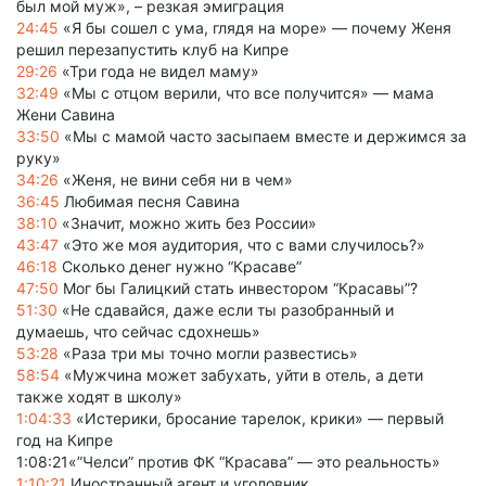
был мой муж», – резкая эмиграция
24:45
«Я бы сошел с ума, глядя на море» — почему Женя
решил перезапустить клуб на Кипре
29:26
«Три года не видел маму»
32:49
«Мы с отцом верили, что все получится» — мама
Жени Савина
33:50
«Мы с мамой часто засыпаем вместе и держимся за
руку»
34:26
«Женя, не вини себя ни в чем»
36:45
Любимая песня Савина
38:10
«Значит, можно жить без России»
43:47
«Это же моя аудитория, что с вами случилось?»
46:18
Сколько денег нужно “Красаве”
47:50
Мог бы Галицкий стать инвестором “Красавы”?
51:30
«Не сдавайся, даже если ты разобранный и
думаешь, что сейчас сдохнешь»
53:28
«Раза три мы точно могли развестись»
58:54
«Мужчина может забухать, уйти в отель, а дети
также ходят в школу»
1:04:33
«Истерики, бросание тарелок, крики» — первый
год на Кипре
1:08:21«”Челси” против ФК “Красава” — это реальность»
1:10:21
Иностранный агент и уголовник