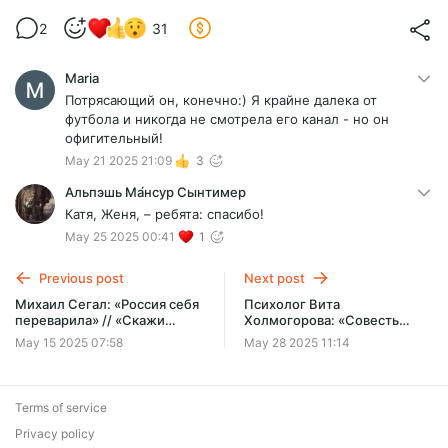
2
31
Maria
Потрясающий он, конечно:) Я крайне далека от
футбола и никогда не смотрела его канал - но он
офигительный!
May 21 2025 21:09
3
Альпэшь Ма́нсур Сынтимер
Катя, Женя, – ребята: спасибо!
May 25 2025 00:41
1
Previous post
Next post
Михаил Сегал: «Россия себя
Психолог Вита
переварила» // «Скажи
Холмогорова: «Cовесть
Гордеевой»
говорит только, когда её
May 15 2025 07:58
May 28 2025 11:14
спрашивают» // «Cкажи
Гордеевой»
Terms of service
Privacy policy