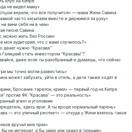
ть клуб на Кипре
ода не видел маму»
отцом верили, что все получится» — мама Жени Савина
мамой часто засыпаем вместе и держимся за руку»
 не вини себя ни в чем»
я песня Савина
, можно жить без России»
е моя аудитория, что с вами случилось?»
о денег нужно “Красаве”
 Галицкий стать инвестором “Красавы”?
вайся, даже если ты разобранный и думаешь, что сейчас
три мы точно могли развестись»
на может забухать, уйти в отель, а дети также ходят в
рики, бросание тарелок, крики» — первый год на Кипре
си” против ФК “Красава” — это реальность»
анный агент и уголовник
предатель, здесь враг. А ты вроде нормальный парень»
ава — это уличный респект» — откуда у Жени взялось такое
нков вручал мне приз»
 бы не интернат, я бы умер или сидел в тюрьме»