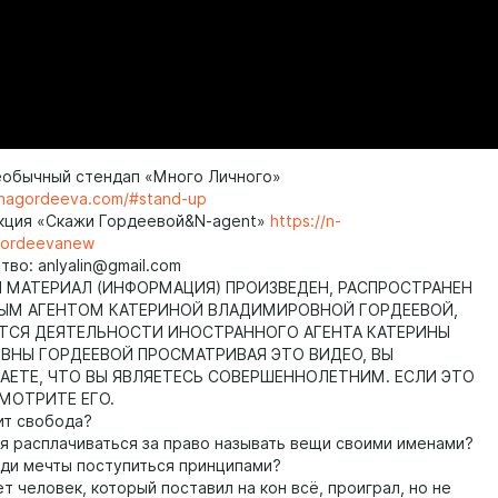
еобычный стендап «Много Личного»
rinagordeeva.com/#stand-up
кция «Скажи Гордеевой&N-agent»
https://n-
gordeevanew
во: anlyalin@gmail.com
МАТЕРИАЛ (ИНФОРМАЦИЯ) ПРОИЗВЕДЕН, РАСПРОСТРАНЕН
ЫМ АГЕНТОМ КАТЕРИНОЙ ВЛАДИМИРОВНОЙ ГОРДЕЕВОЙ,
ТСЯ ДЕЯТЕЛЬНОСТИ ИНОСТРАННОГО АГЕНТА КАТЕРИНЫ
НЫ ГОРДЕЕВОЙ ПРОСМАТРИВАЯ ЭТО ВИДЕО, ВЫ
ЕТЕ, ЧТО ВЫ ЯВЛЯЕТЕСЬ СОВЕРШЕННОЛЕТНИМ. ЕСЛИ ЭТО
СМОТРИТЕ ЕГО.
ит свобода?
я расплачиваться за право называть вещи своими именами?
ди мечты поступиться принципами?
т человек, который поставил на кон всё, проиграл, но не