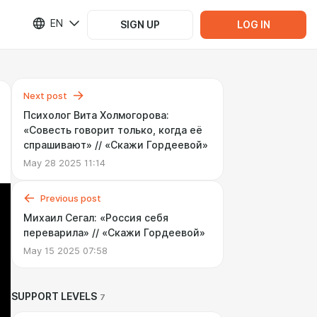
EN
SIGN UP
LOG IN
Next post
Психолог Вита Холмогорова:
«Cовесть говорит только, когда её
спрашивают» // «Cкажи Гордеевой»
May 28 2025 11:14
Previous post
Михаил Сегал: «Россия себя
переварила» // «Скажи Гордеевой»
May 15 2025 07:58
SUPPORT LEVELS
7