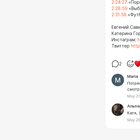
2:24:27
«Пор
2:28:59
«Выби
2:31:58
«Футб
Евгений Сав
Катерина Го
Инстаграм:
h
Твиттер
http
2
Maria
Потря
смотр
May 21
Альпэ
Катя, 
May 25