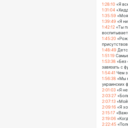
1:28:10
«Я вс
1:31:04
«Хидд
1:35:59
«Моя 
1:39:49
«Я ни
1:42:12
«Ты па
воспитывает
1:45:20
«Рожд
присутствов
1:48:49
Детск
1:51:19
Самые
1:53:38
«Без 
завязать с 
1:54:41
Чем з
1:56:38
«Мы н
украинских 
2:01:03
«Я не
2:03:27
«Боль
2:07:13
«Мой 
2:09:16
«Я хо
2:15:17
«Важн
2:19:06
«Когд
2:22:45
«Полн