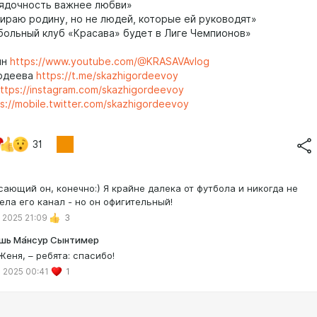
ядочность важнее любви»
раю родину, но не людей, которые ей руководят»
ольный клуб «Красава» будет в Лиге Чемпионов»
ин
https://www.youtube.com/@KRASAVAvlog
рдеева
https://t.me/skazhigordeevoy
ttps://instagram.com/skazhigordeevoy
s://mobile.twitter.com/skazhigordeevoy
31
сающий он, конечно:) Я крайне далека от футбола и никогда не
ела его канал - но он офигительный!
 2025 21:09
3
шь Ма́нсур Сынтимер
Женя, – ребята: спасибо!
 2025 00:41
1