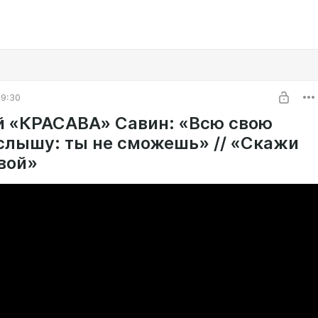
09:30
й «КРАСАВА» Савин: «Всю свою
слышу: ты не сможешь» // «Скажи
вой»