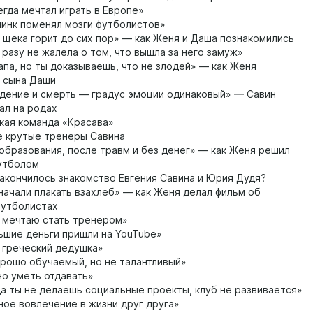
егда мечтал играть в Европе»
инк поменял мозги футболистов»
щека горит до сих пор» — как Женя и Даша познакомились
 разу не жалела о том, что вышла за него замуж»
па, но ты доказываешь, что не злодей» — как Женя
 сына Даши
ение и смерть — градус эмоции одинаковый» — Савин
ал на родах
ая команда «Красава»
 крутые тренеры Савина
образования, после травм и без денег» — как Женя решил
футболом
акончилось знакомство Евгения Савина и Юрия Дудя?
ачали плакать взахлеб» — как Женя делал фильм об
футболистах
 мечтаю стать тренером»
шие деньги пришли на YouTube»
греческий дедушка»
рошо обучаемый, но не талантливый»
о уметь отдавать»
а ты не делаешь социальные проекты, клуб не развивается»
ое вовлечение в жизни друг друга»