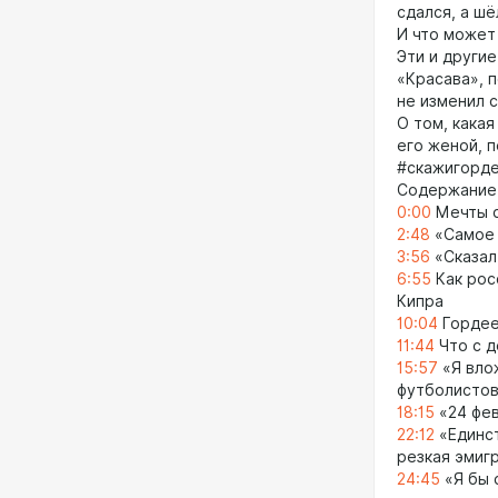
сдался, а шё
И что может
Эти и други
«Красава», 
не изменил 
О том, какая
его женой, 
#скажигорде
Содержание
0:00
Мечты с
2:48
«Самое 
3:56
«Сказал 
6:55
Как рос
Кипра
10:04
Гордее
11:44
Что с д
15:57
«Я влож
футболистов
18:15
«24 фев
22:12
«Единст
резкая эмиг
24:45
«Я бы 