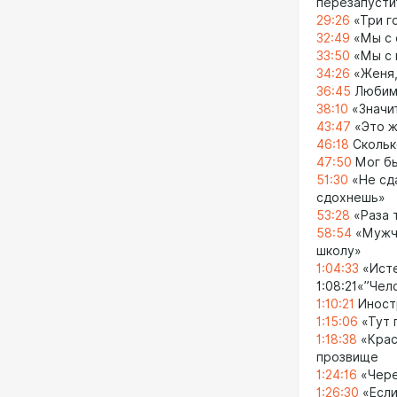
перезапусти
29:26
«Три г
32:49
«Мы с 
33:50
«Мы с 
34:26
«Женя,
36:45
Любима
38:10
«Значит
43:47
«Это ж
46:18
Скольк
47:50
Мог бы
51:30
«Не сда
сдохнешь»
53:28
«Раза 
58:54
«Мужчи
школу»
1:04:33
«Исте
1:08:21«”Чел
1:10:21
Иностр
1:15:06
«Тут 
1:18:38
«Крас
прозвище
1:24:16
«Чере
1:26:30
«Если