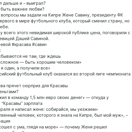
л дальше и – выиграл?
 быть важнее любви?
е вопросы мы задали на Кипре Жене Савину, президенту ФК
первого в мире футбольного клуба, который сменил страну, но
себе.
 у всего этого невидимая широкой публике цена, поговорили с
певицей Дашей Савиной.
евой #красава #савин
:
бываются не там, где ждешь
сложное — быть хорошим человеком»
я один, а получили все»
сийский футбольный клуб оказался во второй лиге чемпионата
ва прячет сюрприз для Красавы
еньгами?
ил в команду 1,5 млн евро своих денег» — откуда у
 “Красавы” зарплата
раля я написал жене: собирайся, мы уезжаем»
венный человек, которого я знала на Кипре, был мой муж», –
рация
сошел с ума, глядя на море» — почему Женя решил