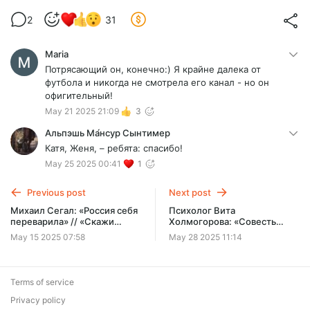
2
31
Maria
Потрясающий он, конечно:) Я крайне далека от
футбола и никогда не смотрела его канал - но он
офигительный!
May 21 2025 21:09
3
Альпэшь Ма́нсур Сынтимер
Катя, Женя, – ребята: спасибо!
May 25 2025 00:41
1
Previous post
Next post
Михаил Сегал: «Россия себя
Психолог Вита
переварила» // «Скажи
Холмогорова: «Cовесть
Гордеевой»
говорит только, когда её
May 15 2025 07:58
May 28 2025 11:14
спрашивают» // «Cкажи
Гордеевой»
Terms of service
Privacy policy