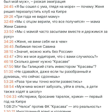
был мой муж», – резкая эмиграция
24:45
«Я бы сошел с ума, глядя на море» — почему Женя
решил перезапустить клуб на Кипре
29:26
«Три года не видел маму»
32:49
«Мы с отцом верили, что все получится» — мама
Жени Савина
33:50
«Мы с мамой часто засыпаем вместе и держимся за
руку»
34:26
«Женя, не вини себя ни в чем»
36:45
Любимая песня Савина
38:10
«Значит, можно жить без России»
43:47
«Это же моя аудитория, что с вами случилось?»
46:18
Сколько денег нужно “Красаве”
47:50
Мог бы Галицкий стать инвестором “Красавы”?
51:30
«Не сдавайся, даже если ты разобранный и
думаешь, что сейчас сдохнешь»
53:28
«Раза три мы точно могли развестись»
58:54
«Мужчина может забухать, уйти в отель, а дети
также ходят в школу»
1:04:33
«Истерики, бросание тарелок, крики» — первый
год на Кипре
1:08:21«”Челси” против ФК “Красава” — это реальность»
1:10:21
Иностранный агент и уголовник