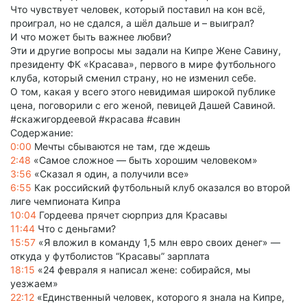
Что чувствует человек, который поставил на кон всё,
проиграл, но не сдался, а шёл дальше и – выиграл?
И что может быть важнее любви?
Эти и другие вопросы мы задали на Кипре Жене Савину,
президенту ФК «Красава», первого в мире футбольного
клуба, который сменил страну, но не изменил себе.
О том, какая у всего этого невидимая широкой публике
цена, поговорили с его женой, певицей Дашей Савиной.
#скажигордеевой #красава #савин
Содержание:
0:00
Мечты сбываются не там, где ждешь
2:48
«Самое сложное — быть хорошим человеком»
3:56
«Сказал я один, а получили все»
6:55
Как российский футбольный клуб оказался во второй
лиге чемпионата Кипра
10:04
Гордеева прячет сюрприз для Красавы
11:44
Что с деньгами?
15:57
«Я вложил в команду 1,5 млн евро своих денег» —
откуда у футболистов “Красавы” зарплата
18:15
«24 февраля я написал жене: собирайся, мы
уезжаем»
22:12
«Единственный человек, которого я знала на Кипре,