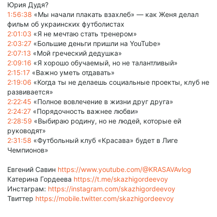
Юрия Дудя?
1:56:38
«Мы начали плакать взахлеб» — как Женя делал
фильм об украинских футболистах
2:01:03
«Я не мечтаю стать тренером»
2:03:27
«Большие деньги пришли на YouTube»
2:07:13
«Мой греческий дедушка»
2:09:16
«Я хорошо обучаемый, но не талантливый»
2:15:17
«Важно уметь отдавать»
2:19:06
«Когда ты не делаешь социальные проекты, клуб не
развивается»
2:22:45
«Полное вовлечение в жизни друг друга»
2:24:27
«Порядочность важнее любви»
2:28:59
«Выбираю родину, но не людей, которые ей
руководят»
2:31:58
«Футбольный клуб «Красава» будет в Лиге
Чемпионов»
Евгений Савин
https://www.youtube.com/@KRASAVAvlog
Катерина Гордеева
https://t.me/skazhigordeevoy
Инстаграм:
https://instagram.com/skazhigordeevoy
Твиттер
https://mobile.twitter.com/skazhigordeevoy