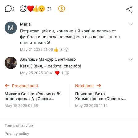
2
31
Maria
Потрясающий он, конечно:) Я крайне далека от
футбола и никогда не смотрела его канал - но он
офигительный!
May 21 2025 21:09
3
Альпэшь Ма́нсур Сынтимер
Катя, Женя, – ребята: спасибо!
May 25 2025 00:41
1
Previous post
Next post
Михаил Сегал: «Россия себя
Психолог Вита
переварила» // «Скажи
Холмогорова: «Cовесть
Гордеевой»
говорит только, когда её
May 15 2025 07:58
May 28 2025 11:14
спрашивают» // «Cкажи
Гордеевой»
Terms of service
Privacy policy