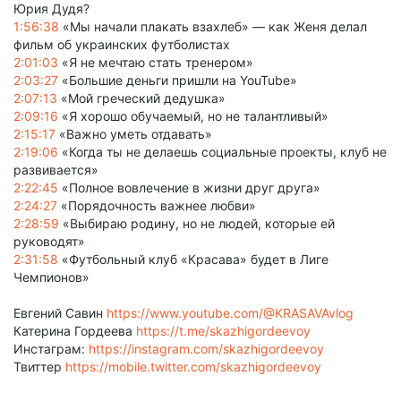
Юрия Дудя?
1:56:38
«Мы начали плакать взахлеб» — как Женя делал
фильм об украинских футболистах
2:01:03
«Я не мечтаю стать тренером»
2:03:27
«Большие деньги пришли на YouTube»
2:07:13
«Мой греческий дедушка»
2:09:16
«Я хорошо обучаемый, но не талантливый»
2:15:17
«Важно уметь отдавать»
2:19:06
«Когда ты не делаешь социальные проекты, клуб не
развивается»
2:22:45
«Полное вовлечение в жизни друг друга»
2:24:27
«Порядочность важнее любви»
2:28:59
«Выбираю родину, но не людей, которые ей
руководят»
2:31:58
«Футбольный клуб «Красава» будет в Лиге
Чемпионов»
Евгений Савин
https://www.youtube.com/@KRASAVAvlog
Катерина Гордеева
https://t.me/skazhigordeevoy
Инстаграм:
https://instagram.com/skazhigordeevoy
Твиттер
https://mobile.twitter.com/skazhigordeevoy