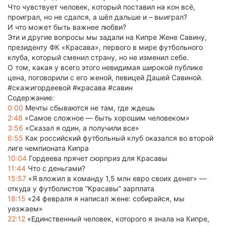
Что чувствует человек, который поставил на кон всё,
проиграл, но не сдался, а шёл дальше и – выиграл?
И что может быть важнее любви?
Эти и другие вопросы мы задали на Кипре Жене Савину,
президенту ФК «Красава», первого в мире футбольного
клуба, который сменил страну, но не изменил себе.
О том, какая у всего этого невидимая широкой публике
цена, поговорили с его женой, певицей Дашей Савиной.
#скажигордеевой #красава #савин
Содержание:
0:00
Мечты сбываются не там, где ждешь
2:48
«Самое сложное — быть хорошим человеком»
3:56
«Сказал я один, а получили все»
6:55
Как российский футбольный клуб оказался во второй
лиге чемпионата Кипра
10:04
Гордеева прячет сюрприз для Красавы
11:44
Что с деньгами?
15:57
«Я вложил в команду 1,5 млн евро своих денег» —
откуда у футболистов “Красавы” зарплата
18:15
«24 февраля я написал жене: собирайся, мы
уезжаем»
22:12
«Единственный человек, которого я знала на Кипре,