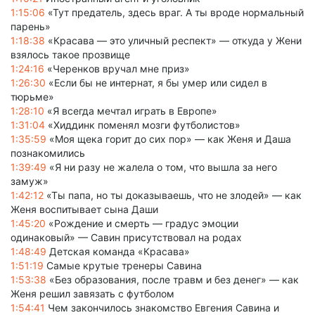
1:15:06
«Тут предатель, здесь враг. А ты вроде нормальный
парень»
1:18:38
«Красава — это уличный респект» — откуда у Жени
взялось такое прозвище
1:24:16
«Черенков вручал мне приз»
1:26:30
«Если бы не интернат, я бы умер или сидел в
тюрьме»
1:28:10
«Я всегда мечтал играть в Европе»
1:31:04
«Хиддинк поменял мозги футболистов»
1:35:59
«Моя щека горит до сих пор» — как Женя и Даша
познакомились
1:39:49
«Я ни разу не жалела о том, что вышла за него
замуж»
1:42:12
«Ты папа, но ты доказываешь, что не злодей» — как
Женя воспитывает сына Даши
1:45:20
«Рождение и смерть — градус эмоции
одинаковый» — Савин присутствовал на родах
1:48:49
Детская команда «Красава»
1:51:19
Самые крутые тренеры Савина
1:53:38
«Без образования, после травм и без денег» — как
Женя решил завязать с футболом
1:54:41
Чем закончилось знакомство Евгения Савина и