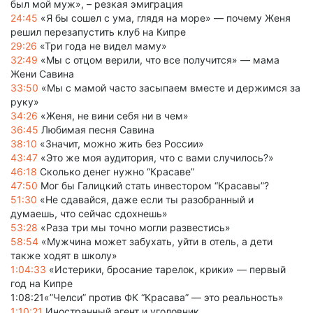
был мой муж», – резкая эмиграция
24:45
«Я бы сошел с ума, глядя на море» — почему Женя
решил перезапустить клуб на Кипре
29:26
«Три года не видел маму»
32:49
«Мы с отцом верили, что все получится» — мама
Жени Савина
33:50
«Мы с мамой часто засыпаем вместе и держимся за
руку»
34:26
«Женя, не вини себя ни в чем»
36:45
Любимая песня Савина
38:10
«Значит, можно жить без России»
43:47
«Это же моя аудитория, что с вами случилось?»
46:18
Сколько денег нужно “Красаве”
47:50
Мог бы Галицкий стать инвестором “Красавы”?
51:30
«Не сдавайся, даже если ты разобранный и
думаешь, что сейчас сдохнешь»
53:28
«Раза три мы точно могли развестись»
58:54
«Мужчина может забухать, уйти в отель, а дети
также ходят в школу»
1:04:33
«Истерики, бросание тарелок, крики» — первый
год на Кипре
1:08:21«”Челси” против ФК “Красава” — это реальность»
1:10:21
Иностранный агент и уголовник