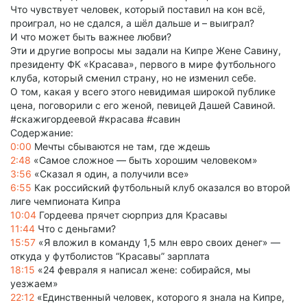
Что чувствует человек, который поставил на кон всё,
проиграл, но не сдался, а шёл дальше и – выиграл?
И что может быть важнее любви?
Эти и другие вопросы мы задали на Кипре Жене Савину,
президенту ФК «Красава», первого в мире футбольного
клуба, который сменил страну, но не изменил себе.
О том, какая у всего этого невидимая широкой публике
цена, поговорили с его женой, певицей Дашей Савиной.
#скажигордеевой #красава #савин
Содержание:
0:00
Мечты сбываются не там, где ждешь
2:48
«Самое сложное — быть хорошим человеком»
3:56
«Сказал я один, а получили все»
6:55
Как российский футбольный клуб оказался во второй
лиге чемпионата Кипра
10:04
Гордеева прячет сюрприз для Красавы
11:44
Что с деньгами?
15:57
«Я вложил в команду 1,5 млн евро своих денег» —
откуда у футболистов “Красавы” зарплата
18:15
«24 февраля я написал жене: собирайся, мы
уезжаем»
22:12
«Единственный человек, которого я знала на Кипре,