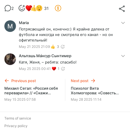
2
31
Maria
Потрясающий он, конечно:) Я крайне далека от
футбола и никогда не смотрела его канал - но он
офигительный!
May 21 2025 21:09
3
Альпэшь Ма́нсур Сынтимер
Катя, Женя, – ребята: спасибо!
May 25 2025 00:41
1
Previous post
Next post
Михаил Сегал: «Россия себя
Психолог Вита
переварила» // «Скажи
Холмогорова: «Cовесть
Гордеевой»
говорит только, когда её
May 15 2025 07:58
May 28 2025 11:14
спрашивают» // «Cкажи
Гордеевой»
Terms of service
Privacy policy