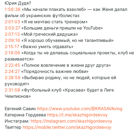
Юрия Дудя?
1:56:38
«Мы начали плакать взахлеб» — как Женя делал
фильм об украинских футболистах
2:01:03
«Я не мечтаю стать тренером»
2:03:27
«Большие деньги пришли на YouTube»
2:07:13
«Мой греческий дедушка»
2:09:16
«Я хорошо обучаемый, но не талантливый»
2:15:17
«Важно уметь отдавать»
2:19:06
«Когда ты не делаешь социальные проекты, клуб не
развивается»
2:22:45
«Полное вовлечение в жизни друг друга»
2:24:27
«Порядочность важнее любви»
2:28:59
«Выбираю родину, но не людей, которые ей
руководят»
2:31:58
«Футбольный клуб «Красава» будет в Лиге
Чемпионов»
Евгений Савин
https://www.youtube.com/@KRASAVAvlog
Катерина Гордеева
https://t.me/skazhigordeevoy
Инстаграм:
https://instagram.com/skazhigordeevoy
Твиттер
https://mobile.twitter.com/skazhigordeevoy