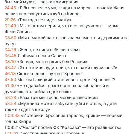
был мой муж», – резкая эмиграция
24:45
«Я бы сошел с ума, глядя на море» — почему Женя
решил перезапустить клуб на Кипре
29:26
«Три года не видел маму»
32:49
«Мы с отцом верили, что все получится» — мама
Жени Савина
33:50
«Мы с мамой часто засыпаем вместе и держимся за
руку»
34:26
«Женя, не вини себя ни в чем»
36:45
Любимая песня Савина
38:10
«Значит, можно жить без России»
43:47
«Это же моя аудитория, что с вами случилось?»
46:18
Сколько денег нужно “Красаве”
47:50
Мог бы Галицкий стать инвестором “Красавы”?
51:30
«Не сдавайся, даже если ты разобранный и
думаешь, что сейчас сдохнешь»
53:28
«Раза три мы точно могли развестись»
58:54
«Мужчина может забухать, уйти в отель, а дети
также ходят в школу»
1:04:33
«Истерики, бросание тарелок, крики» — первый
год на Кипре
1:08:21«”Челси” против ФК “Красава” — это реальность»
1:10:21
Иностранный агент и уголовник