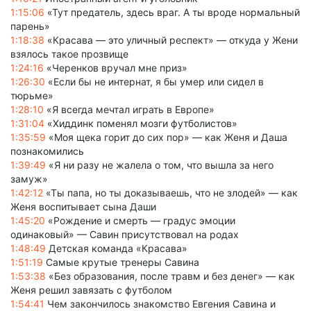
1:15:06
«Тут предатель, здесь враг. А ты вроде нормальный
парень»
1:18:38
«Красава — это уличный респект» — откуда у Жени
взялось такое прозвище
1:24:16
«Черенков вручал мне приз»
1:26:30
«Если бы не интернат, я бы умер или сидел в
тюрьме»
1:28:10
«Я всегда мечтал играть в Европе»
1:31:04
«Хиддинк поменял мозги футболистов»
1:35:59
«Моя щека горит до сих пор» — как Женя и Даша
познакомились
1:39:49
«Я ни разу не жалела о том, что вышла за него
замуж»
1:42:12
«Ты папа, но ты доказываешь, что не злодей» — как
Женя воспитывает сына Даши
1:45:20
«Рождение и смерть — градус эмоции
одинаковый» — Савин присутствовал на родах
1:48:49
Детская команда «Красава»
1:51:19
Самые крутые тренеры Савина
1:53:38
«Без образования, после травм и без денег» — как
Женя решил завязать с футболом
1:54:41
Чем закончилось знакомство Евгения Савина и